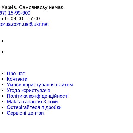
 Харків. Самовивозу немає.
67) 15-99-600
-сб: 09:00 - 17:00
torua.com.ua@ukr.net
плата
нформація
Про нас
Контакти
Умови користування сайтом
Угода користувача
Політика конфіденційності
Makita гарантія 3 роки
Остерігайтеся підробки
Сервісні центри
атті