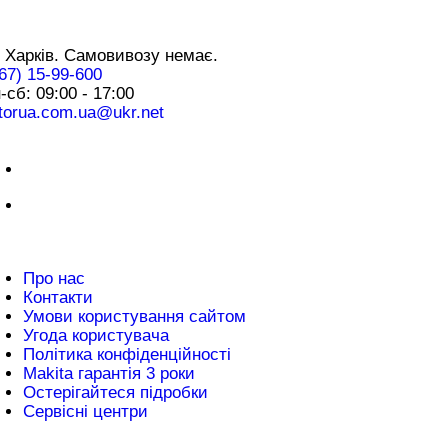
нтакти
 Харків. Самовивозу немає.
67) 15-99-600
-сб: 09:00 - 17:00
torua.com.ua@ukr.net
плата
нформація
Про нас
Контакти
Умови користування сайтом
Угода користувача
Політика конфіденційності
Makita гарантія 3 роки
Остерігайтеся підробки
Сервісні центри
атті