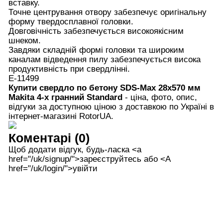
вставку.
Точне центрування отвору забезпечує оригінальну
форму твердосплавної головки.
Довговічність забезпечується високоякісним
шнеком.
Завдяки складній формі головки та широким
каналам відведення пилу забезпечується висока
продуктивність при свердлінні.
E-11499
Купити свердло по бетону SDS-Max 28x570 мм
Makita 4-х гранний Standard
- ціна, фото, опис,
відгуки за доступною ціною з доставкою по Україні в
інтернет-магазині RotorUA.
Коментарі (0)
Щоб додати відгук, будь-ласка <а
href="/uk/signup/">зареєструйтесь або <А
href="/uk/login/">увійти