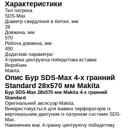
Характеристики
Тип патрона
SDS-Max
Діаметр свердління в бетоні, мм
28
Довжина, мм
570
Робоча довжина, мм
450
Додаткові параметри:
4-гранна центруюча победитова вставка
Виробник
Makita
Опис
Бур SDS-Max 4-х гранний
Standard 28x570 мм Makita
Бур SDS-Max 28x570 мм Makita 4-х гранний
Standard
.
Оригінальний аксесуар Makita.
Використовується для важких перфораторів із
вертикальним двигуном із патроном системи SDS-
Max.
Наконечник має 4-гранну центруючу победитову