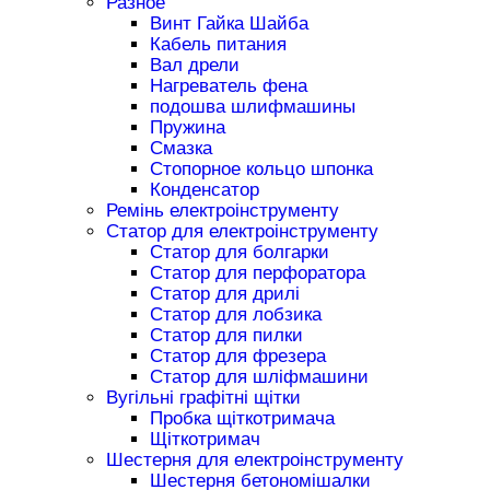
Разное
Винт Гайка Шайба
Кабель питания
Вал дрели
Нагреватель фена
подошва шлифмашины
Пружина
Смазка
Стопорное кольцо шпонка
Конденсатор
Ремінь електроінструменту
Статор для електроінструменту
Статор для болгарки
Статор для перфоратора
Статор для дрилі
Статор для лобзика
Статор для пилки
Статор для фрезера
Статор для шліфмашини
Вугільні графітні щітки
Пробка щіткотримача
Щіткотримач
Шестерня для електроінструменту
Шестерня бетономішалки