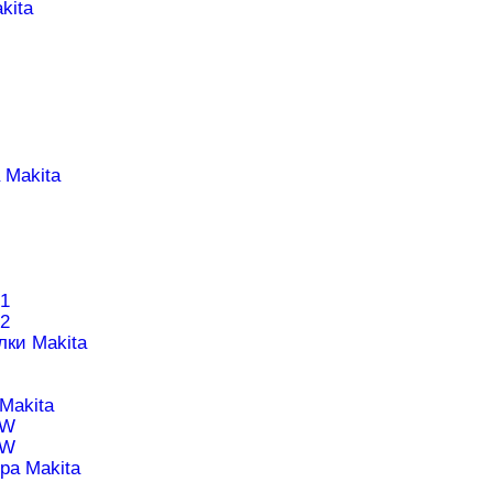
kita
 Makita
1
2
лки Makita
Makita
1W
0W
ра Makita