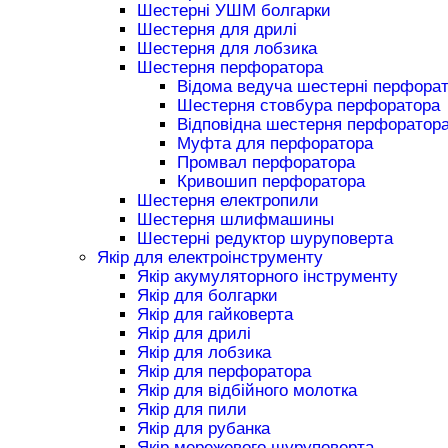
Шестерні УШМ болгарки
Шестерня для дрилі
Шестерня для лобзика
Шестерня перфоратора
Відома ведуча шестерні перфора
Шестерня стовбура перфоратора
Відповідна шестерня перфоратор
Муфта для перфоратора
Промвал перфоратора
Кривошип перфоратора
Шестерня електропили
Шестерня шлифмашины
Шестерні редуктор шуруповерта
Якір для електроінструменту
Якір акумуляторного інструменту
Якір для болгарки
Якір для гайковерта
Якір для дрилі
Якір для лобзика
Якір для перфоратора
Якір для відбійного молотка
Якір для пили
Якір для рубанка
Якір мережевого шуруповерта