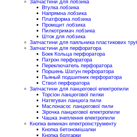
Запчастини для лобзика
Втулка лобзика
Напрямна лобзика
Платформа лобзика
Промщит лобзика
Пилкотримач лобзика
Шток для лобзика
Запчастини для паяльника пластикових тру
Запчастини для перфоратора
Боек Кольца перфоратора
Патрон перфоратора
Переключатель перфоратора
Поршень Шатун перфоратора
Пьяный подшипник перфоратора
Ствол перфоратора
Запчастини для ланцюгової електропили
Торсіон ланцюгової пилки
Натягувач ланцюга пили
Маслонасос ланцюгової пили
Зірочка ланцюгової електропили
Чашка зчеплення електропили
Кнопка вимикач електроінструменту
Кнопка бетономішалки
Кнопка болгарки