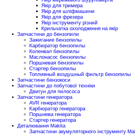
Якір для тримера
Якір для шліфмашини
Якір для фрезера
Якір інструменту різний
Крильчатка охолодження на якір
Запчастини до бензопили
Зажигание бензопилы
Карбюратор бензопилы
Коленвал бензопилы
Маслонасос бензопилы
Поршневая бензопилы
Стартер бензопилы
Топливный воздушный фильтр бензопилы
Запчастини бензокоси
Запчастини до побутової техніки
Двигун для пилососа
Запчастини генератора
AVR генератора
Карбюратор генератора
Поршнева генератора
Стартер генератора
Деталювання Makita
Запчастини акумуляторного інструменту Mak