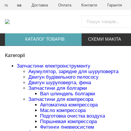
ru
ua
Доставка
Оплата
Контакти
Гарантія
КАТАЛОГ ТОВАРІВ
СХЕМИ MAKITA
Категорії
Запчастини електроінструменту
Акумулятор, зарядне для шуруповерта
Двигун будівельного пилососу
Двигун шуруповерта, фена
Запчастини для болгарки
Вал шпиндель болгарки
Запчастини для компресора
Автоматика компрессора
Масло компрессора
Подготовка очистка воздуха
Поршневая компрессора
Фитинги пневмосистем