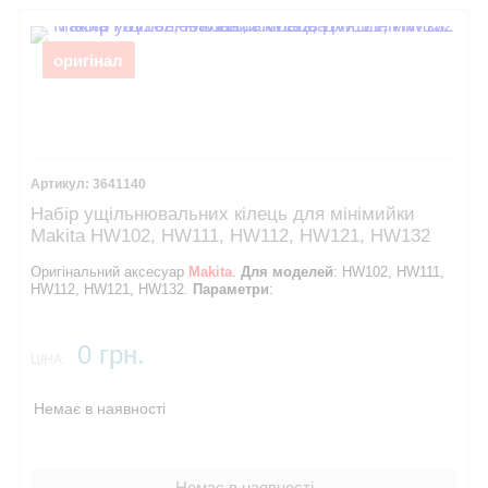
оригінал
3641140
Набір ущільнювальних кілець для мінімийки
Makita HW102, HW111, HW112, HW121, HW132
Оригінальний аксесуар
Makita
.
Для моделей
: HW102, HW111,
HW112, HW121, HW132.
Параметри
:
0 грн.
ЦІНА:
Немає в наявності
Немає в наявності