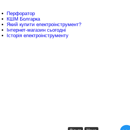
атті
Перфоратор
КШМ Болгарка
Який купити електроінструмент?
Інтернет-магазин сьогодні
Історія електроінструменту