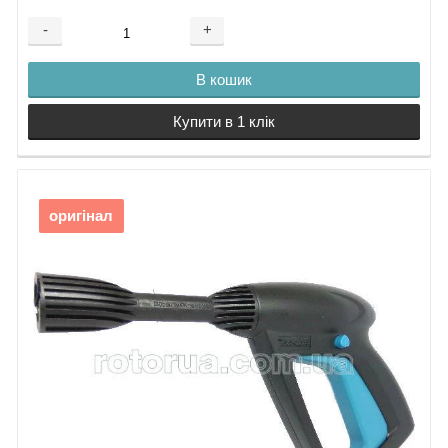
-
+
В кошик
Купити в 1 клік
оригінал