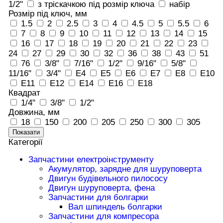
1/2"
з тріскачкою під розмір ключа
набір
Розмір під ключ, мм
1.5
2
2.5
3
4
4.5
5
5.5
6
7
8
9
10
11
12
13
14
15
16
17
18
19
20
21
22
23
24
27
29
30
32
36
38
43
51
76
3/8"
7/16"
1/2"
9/16"
5/8"
11/16"
3/4"
E4
E5
E6
E7
E8
E10
E11
E12
E14
E16
E18
Квадрат
1/4"
3/8"
1/2"
Довжина, мм
18
150
200
205
250
300
305
Показати
Категорії
Запчастини електроінструменту
Акумулятор, зарядне для шуруповерта
Двигун будівельного пилососу
Двигун шуруповерта, фена
Запчастини для болгарки
Вал шпиндель болгарки
Запчастини для компресора