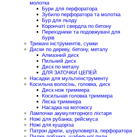
молотка
Бури для перфоратора
Зубило перфоратора та молотка
Бур для льоду
Корончаті свердла по бетону
Перехідники та подовжувачі для
бурів
Тримачі інструментів, сумки
Диски по дереву, бетону, металу
Алмазний диск
Пильний диск
Диск по металу
ДЛЯ ЗАТОЧКИ ЦЕПЕЙ
Насадки для мультиінструменту
Косильна волосінь, головка, диск
Диск нож триммера
Косильная головка триммера
Леска триммера
Насадка на мотокосу
Лампочки акумуляторного ліхтаря
Ножі для рубанка, рейсмуса
Ножі для кущоріза
Патрон дрели, шуруповерта, перфоратора
Пилки лобзика, шабельної пили