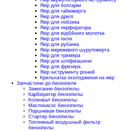
Якір для болгарки
Якір для гайковерта
Якір для дрилі
Якір для лобзика
Якір для перфоратора
Якір для відбійного молотка
Якір для пили
Якір для рубанка
Якір мережевого шуруповерта
Якір для тримера
Якір для шліфмашини
Якір для фрезера
Якір інструменту різний
Крильчатка охолодження на якір
Запчастини до бензопили
Зажигание бензопилы
Карбюратор бензопилы
Коленвал бензопилы
Маслонасос бензопилы
Поршневая бензопилы
Стартер бензопилы
Топливный воздушный фильтр
бензопилы