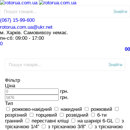
Знайти
(067) 15-99-600
rotorua.com.ua@ukr.net
м. Харків. Самовивозу немає.
пн-сб: 09:00 - 17:00
0
0
0
Знайти
Фільтр
Ціна
грн.
грн.
Тип
рожково-накідний
накидний
рожковий
розрізний
торцевий
розвідний
6-ти
гранний
переставні кліщі
на шарнірі 6-GL
з
тріскачкою 1/4"
з тріскачкою 3/8"
з тріскачкою