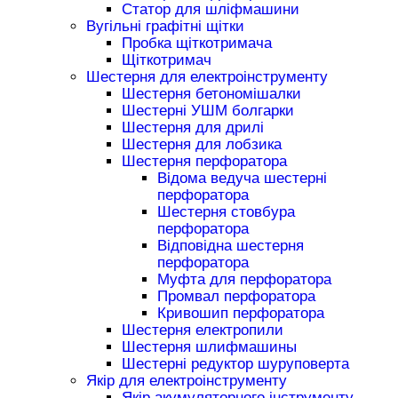
Статор для шліфмашини
Вугільні графітні щітки
Пробка щіткотримача
Щіткотримач
Шестерня для електроінструменту
Шестерня бетономішалки
Шестерні УШМ болгарки
Шестерня для дрилі
Шестерня для лобзика
Шестерня перфоратора
Відома ведуча шестерні
перфоратора
Шестерня стовбура
перфоратора
Відповідна шестерня
перфоратора
Муфта для перфоратора
Промвал перфоратора
Кривошип перфоратора
Шестерня електропили
Шестерня шлифмашины
Шестерні редуктор шуруповерта
Якір для електроінструменту
Якір акумуляторного інструменту