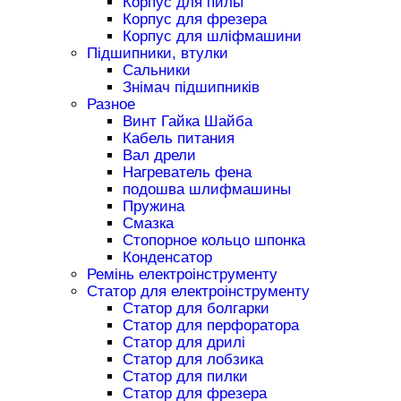
Корпус для пилы
Корпус для фрезера
Корпус для шліфмашини
Підшипники, втулки
Сальники
Знімач підшипників
Разное
Винт Гайка Шайба
Кабель питания
Вал дрели
Нагреватель фена
подошва шлифмашины
Пружина
Смазка
Стопорное кольцо шпонка
Конденсатор
Ремінь електроінструменту
Статор для електроінструменту
Статор для болгарки
Статор для перфоратора
Статор для дрилі
Статор для лобзика
Статор для пилки
Статор для фрезера