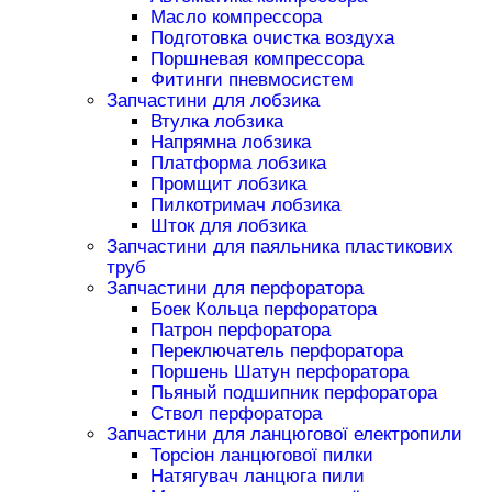
Масло компрессора
Подготовка очистка воздуха
Поршневая компрессора
Фитинги пневмосистем
Запчастини для лобзика
Втулка лобзика
Напрямна лобзика
Платформа лобзика
Промщит лобзика
Пилкотримач лобзика
Шток для лобзика
Запчастини для паяльника пластикових
труб
Запчастини для перфоратора
Боек Кольца перфоратора
Патрон перфоратора
Переключатель перфоратора
Поршень Шатун перфоратора
Пьяный подшипник перфоратора
Ствол перфоратора
Запчастини для ланцюгової електропили
Торсіон ланцюгової пилки
Натягувач ланцюга пили