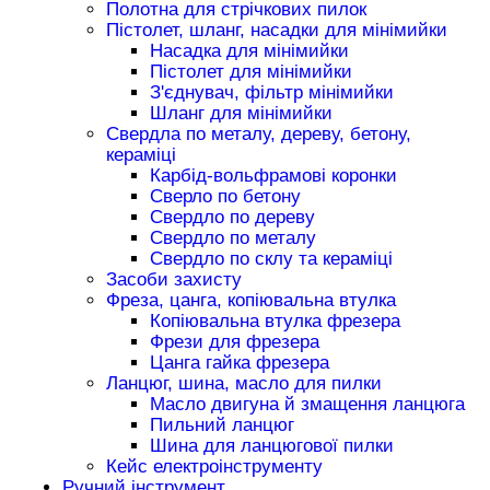
Полотна для стрічкових пилок
Пістолет, шланг, насадки для мінімийки
Насадка для мінімийки
Пістолет для мінімийки
З'єднувач, фільтр мінімийки
Шланг для мінімийки
Свердла по металу, дереву, бетону,
кераміці
Карбід-вольфрамові коронки
Сверло по бетону
Свердло по дереву
Свердло по металу
Свердло по склу та кераміці
Засоби захисту
Фреза, цанга, копіювальна втулка
Копіювальна втулка фрезера
Фрези для фрезера
Цанга гайка фрезера
Ланцюг, шина, масло для пилки
Масло двигуна й змащення ланцюга
Пильний ланцюг
Шина для ланцюгової пилки
Кейс електроінструменту
Ручний інструмент