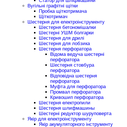
Статор для шліфмашини
Вугільні графітні щітки
Пробка щіткотримача
Щіткотримач
Шестерня для електроінструменту
Шестерня бетономішалки
Шестерні УШМ болгарки
Шестерня для дрилі
Шестерня для лобзика
Шестерня перфоратора
Відома ведуча шестерні
перфоратора
Шестерня стовбура
перфоратора
Відповідна шестерня
перфоратора
Муфта для перфоратора
Промвал перфоратора
Кривошип перфоратора
Шестерня електропили
Шестерня шлифмашины
Шестерні редуктор шуруповерта
Якір для електроінструменту
Якір акумуляторного інструменту