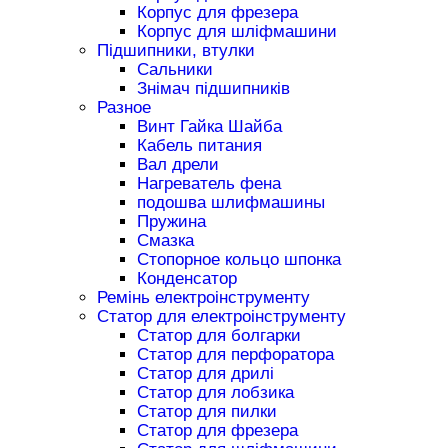
Корпус для фрезера
Корпус для шліфмашини
Підшипники, втулки
Сальники
Знімач підшипників
Разное
Винт Гайка Шайба
Кабель питания
Вал дрели
Нагреватель фена
подошва шлифмашины
Пружина
Смазка
Стопорное кольцо шпонка
Конденсатор
Ремінь електроінструменту
Статор для електроінструменту
Статор для болгарки
Статор для перфоратора
Статор для дрилі
Статор для лобзика
Статор для пилки
Статор для фрезера