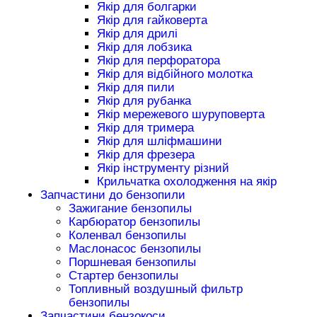
Якір для болгарки
Якір для гайковерта
Якір для дрилі
Якір для лобзика
Якір для перфоратора
Якір для відбійного молотка
Якір для пили
Якір для рубанка
Якір мережевого шуруповерта
Якір для тримера
Якір для шліфмашини
Якір для фрезера
Якір інструменту різний
Крильчатка охолодження на якір
Запчастини до бензопили
Зажигание бензопилы
Карбюратор бензопилы
Коленвал бензопилы
Маслонасос бензопилы
Поршневая бензопилы
Стартер бензопилы
Топливный воздушный фильтр
бензопилы
Запчастини бензокоси