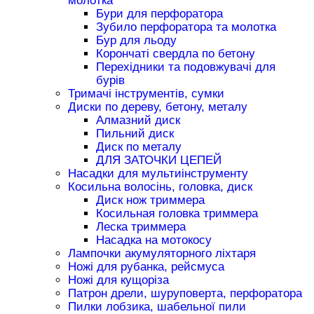
молотка
Бури для перфоратора
Зубило перфоратора та молотка
Бур для льоду
Корончаті свердла по бетону
Перехідники та подовжувачі для
бурів
Тримачі інструментів, сумки
Диски по дереву, бетону, металу
Алмазний диск
Пильний диск
Диск по металу
ДЛЯ ЗАТОЧКИ ЦЕПЕЙ
Насадки для мультиінструменту
Косильна волосінь, головка, диск
Диск нож триммера
Косильная головка триммера
Леска триммера
Насадка на мотокосу
Лампочки акумуляторного ліхтаря
Ножі для рубанка, рейсмуса
Ножі для кущоріза
Патрон дрели, шуруповерта, перфоратора
Пилки лобзика, шабельної пили