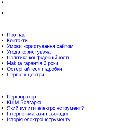
нформація
Про нас
Контакти
Умови користування сайтом
Угода користувача
Політика конфіденційності
Makita гарантія 3 роки
Остерігайтеся підробки
Сервісні центри
атті
Перфоратор
КШМ Болгарка
Який купити електроінструмент?
Інтернет-магазин сьогодні
Історія електроінструменту