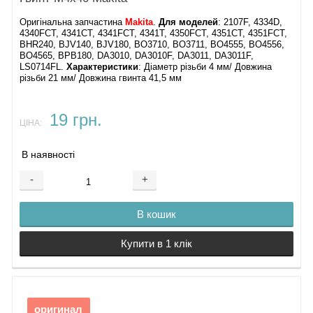
Оригінальна запчастина
Makita
.
Для моделей
: 2107F, 4334D,
4340FCT, 4341CT, 4341FCT, 4341T, 4350FCT, 4351CT, 4351FCT,
BHR240, BJV140, BJV180, BO3710, BO3711, BO4555, BO4556,
BO4565, BPB180, DA3010, DA3010F, DA3011, DA3011F,
LS0714FL.
Характеристики
: Діаметр різьби 4 мм/ Довжина
різьби 21 мм/ Довжина гвинта 41,5 мм
19 грн.
ЦІНА:
В наявності
-
+
В кошик
Купити в 1 клік
оригинал