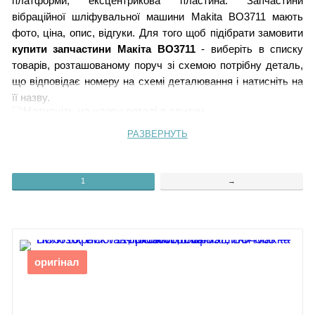
платформи, ексцентрикова пластина. Запчастини
вібраційної шліфувальної машини Makita BO3711 мають
фото, ціна, опис, відгуки. Для того щоб підібрати замовити
купити запчастини Макіта BO3711
- виберіть в списку
товарів, розташованому поруч зі схемою потрібну деталь,
що відповідає номеру на схемі деталювання і натисніть на
її назву.
РАЗВЕРНУТЬ
1
Самонарізний гвинт 4x18
2
Кришка корпусу двигуна BO3711
3
Гумовий штифт 4
1
→
4
Вугільні щітки CB-64
5
Тримач щітки 5-8
6
Контролер BO3711
7
Вимикач BO3711 SGEL206C-5
8
Шумоглушник
9 Етикетка
оригінал
10
Самонарізний гвинт 4x18
11
Фіксуюча панель для кабеля
12
Захист кабелю гумовий 8-85
13
Кабель живлення BO3711