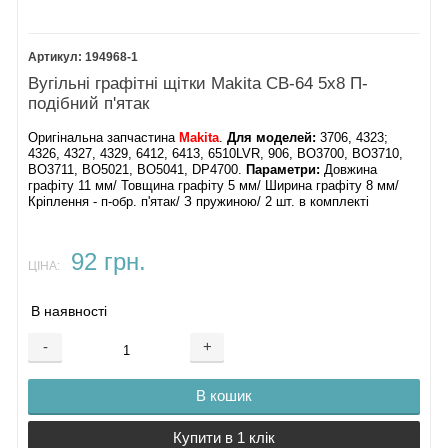
194968-1
Вугільні графітні щітки Makita CB-64 5х8 П-
подібний п'ятак
Оригінальна запчастина
Makita
.
Для моделей:
3706, 4323;
4326, 4327, 4329, 6412, 6413, 6510LVR, 906, BO3700, BO3710,
BO3711, BO5021, BO5041, DP4700.
Параметри:
Довжина
графіту 11 мм/ Товщина графіту 5 мм/ Ширина графіту 8 мм/
Кріплення - п-обр. п'ятак/ З пружиною/ 2 шт. в комплекті
92 грн.
ЦІНА:
В наявності
-
+
В кошик
Купити в 1 клік