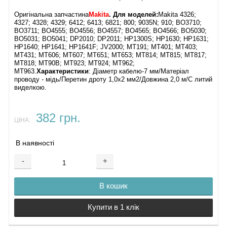
Оригінальна запчастина
Makita
. Для моделей:
Makita 4326;
4327; 4328; 4329; 6412; 6413; 6821; 800; 9035N; 910; BO3710;
BO3711; BO4555; BO4556; BO4557; BO4565; BO4566; BO5030;
BO5031; BO5041; DP2010; DP2011; HP1300S; HP1630; HP1631;
HP1640; HP1641; HP1641F; JV2000; MT191; MT401; MT403;
MT431; MT606; MT607; MT651; MT653; MT814; MT815; MT817;
MT818; MT90B; MT923; MT924; MT962;
MT963.
Характеристики
: Діаметр кабелю-7 мм/Матеріал
проводу - мідь/Перетин дроту 1,0х2 мм2/Довжина 2,0 м/С литий
виделкою.
382 грн.
ЦІНА:
В наявності
-
+
В кошик
Купити в 1 клік