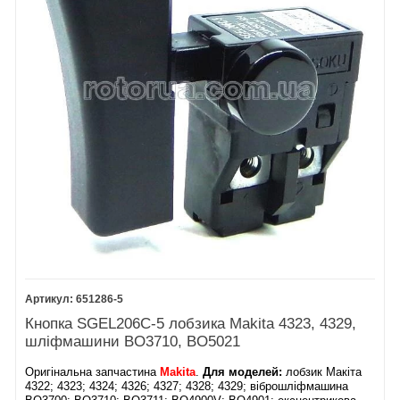
651286-5
Кнопка SGEL206C-5 лобзика Makita 4323, 4329,
шліфмашини BO3710, BO5021
Оригінальна запчастина
Makita
.
Для моделей:
лобзик Макіта
4322; 4323; 4324; 4326; 4327; 4328; 4329; віброшліфмашина