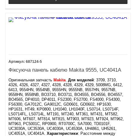
687124-5
Фіксуюча панель кабелю Makita 9555, UC4041A
Оригинальная запчасть
Makita
.
Для моделей
: 3709, 3710,
4326, 4326, 4327, 4327, 4328, 4328, 4329, 4329, 5008MG, 6412,
6413, 9554HN, 9554NB, 9555HN, 9555NB, 9557HN, 9557NB,
9558HN, 9558NB, BO3710, BO3711, BO4555, BO4556, BO4557,
BO4565, DP4010, DP4011, FS2300, FS2700, FS4000, FS4300,
FS6300, GA7012C, GA9012C, GD0601, GD0602, HP1630,
HP1631, HT49, KP0800, LH1040, LH1040F, LS0714, LS0714F,
LS0714FL, LS0714L, MT191, MT240, MT361, MT431, MT582,
MT606, MT607, MT814, MT815, MT903, MT923, MT924, MT962,
MT963, PC5001C, RP0900, RT0700C, SA7000, TD0101F,
UC3030A, UC3530A, UC4030A, UC4530A, UH4861, UH5261,
UC4051A, UC4041A.
Характеристики
: ​Расстояние между