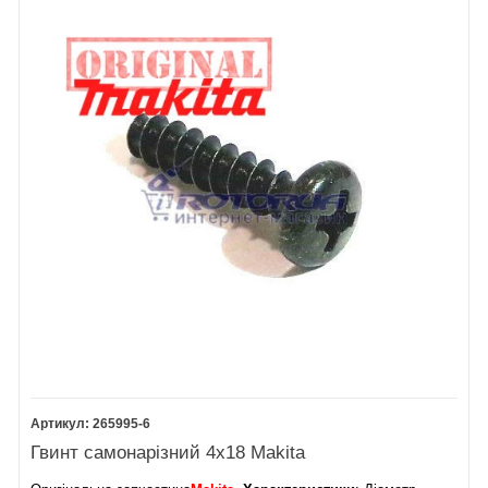
38
Кріплення опорної плити
39
Кільце круглого перетину 4
40
Опорна плита BO3711
41
U-подібна шайба 5
42
Шестигранна гайка M5-8
43
Шарикопідшипник 6202DDW
44
Ексцентрикова пластина BO3711
45
Гвинт з потайною голівкою M5x16
46
Кільце круглого перетину 53
47
Підошва BO3711
48
Гвинт M4x10
Пилозбірник BO3711
Плита пробивного штампу BO3711
265995-6
Гвинт самонарізний 4х18 Makita