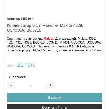
645239-4
Конденсатор 0,1 mF кнопки Makita 4329,
UC4030A, BO3710
Оригінальна запчастина
Makita
.
Для моделей
: Makita 4326;
4327; 4328; 4329; BO3710; BO3711; MT431; UC3030A; UC3530A;
UC4030A; UC4530A.
Параметри
: Ємність 0.1 mf/ Габаритні
розміри корпусу: 14,5х17х8 мм/ Відстань між контактами 12 мм.
21 грн.
ЦІНА:
В наявності
-
+
В кошик
Купити в 1 клік