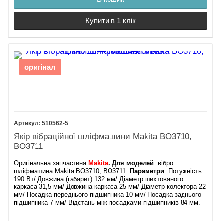
Купити в 1 клік
оригінал
510562-5
Якір вібраційної шліфмашини Makita BO3710,
BO3711
Оригінальна запчастина
Makita
.
Для моделей
: вібро
шліфмашина Makita BO3710; BO3711.
Параметри
: Потужність
190 Вт/ Довжина (габарит) 132 мм/ Діаметр шихтованого
каркаса 31,5 мм/ Довжина каркаса 25 мм/ Діаметр колектора 22
мм/ Посадка переднього підшипника 10 мм/ Посадка заднього
підшипника 7 мм/ Відстань між посадками підшипників 84 мм.