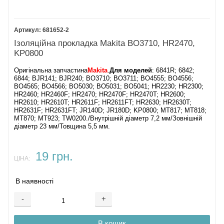
681652-2
Ізоляційна прокладка Makita BO3710, HR2470,
KP0800
Оригінальна запчастина
Makita
.
Для моделей
: 6841R; 6842;
6844; BJR141; BJR240; BO3710; BO3711; BO4555; BO4556;
BO4565; BO4566; BO5030; BO5031; BO5041; HR2230; HR2300;
HR2460; HR2460F; HR2470; HR2470F; HR2470T; HR2600;
HR2610; HR2610T; HR2611F; HR2611FT; HR2630; HR2630T;
HR2631F; HR2631FT; JR140D; JR180D; KP0800; MT817; MT818;
MT870; MT923; TW0200./Внутрішній діаметр 7,2 мм/Зовнішній
діаметр 23 мм/Товщина 5,5 мм.
19 грн.
ЦІНА:
В наявності
-
+
В кошик