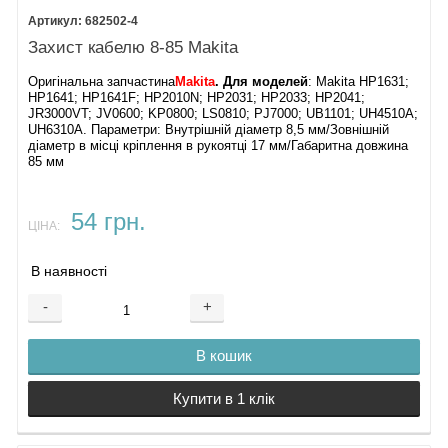
682502-4
Захист кабелю 8-85 Makita
Оригінальна запчастина
Makita
. Для моделей
: Makita HP1631;
HP1641; HP1641F; HP2010N; HP2031; HP2033; HP2041;
JR3000VT; JV0600; KP0800; LS0810; PJ7000; UB1101; UH4510A;
UH6310A. Параметри: Внутрішній діаметр 8,5 мм/Зовнішній
діаметр в місці кріплення в рукоятці 17 мм/Габаритна довжина
85 мм
54 грн.
ЦІНА:
В наявності
-
+
В кошик
Купити в 1 клік