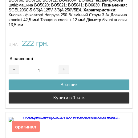
BO3700; BO3710; BO3711; BO4900V; BO4901; ексцентрикова
шліфмашина BO5020; BO5021; BO5041; BO6030.
Позначення:
SGEL206C-5 6(6)A 125V 3(3)A 250V5E4.
Характеристики
:
Кнопка - фіксатор/ Напруга 250 В/ змінний Струм 3 А/ Довжина
клавіші 42,5 мм/ Товщина клавіші 12 мм/ Діаметр бічної кнопки
13,5 мм
222 грн.
ЦІНА:
В наявності
-
+
В кошик
Купити в 1 клік
оригинал