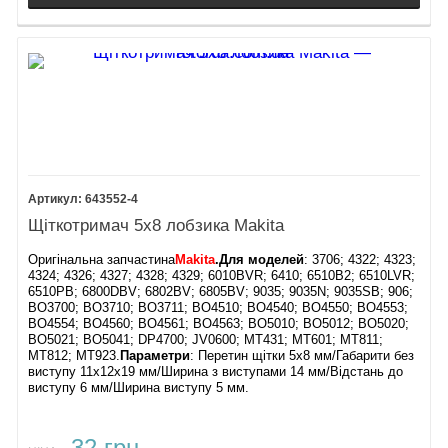
643552-4
Щіткотримач 5х8 лобзика Makita
Оригінальна запчастина
Makita
.
Для моделей
: 3706; 4322; 4323;
4324; 4326; 4327; 4328; 4329; 6010BVR; 6410; 6510B2; 6510LVR;
6510PB; 6800DBV; 6802BV; 6805BV; 9035; 9035N; 9035SB; 906;
BO3700; BO3710; BO3711; BO4510; BO4540; BO4550; BO4553;
BO4554; BO4560; BO4561; BO4563; BO5010; BO5012; BO5020;
BO5021; BO5041; DP4700; JV0600; MT431; MT601; MT811;
MT812; MT923.
Параметри
: Перетин щітки 5х8 мм/Габарити без
виступу 11х12х19 мм/Ширина з виступами 14 мм/Відстань до
виступу 6 мм/Ширина виступу 5 мм.
32 грн.