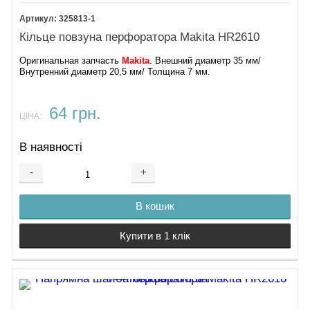
"Оригінальні комплектуючі для Makita HR2611F Київ"
"Ремонт перфоратора Makita HR2611F: запчастини та
325813-1
аксесуари"
Кільце повзуна перфоратора Makita HR2610
"Де купити запчастини для Makita HR2611F в Україні"
Оригинальная запчасть
Makita
. Внешний диаметр 35 мм/
"Інтернет-магазин запчастин для перфоратора Makita
Внутренний диаметр 20,5 мм/ Толщина 7 мм.
HR2611F"
Зверніть увагу, що використання оригінальних запчастин
64 грн.
Makita продовжує термін служби вашого інструменту та
ЦІНА:
забезпечує його безпечну експлуатацію.
В наявності
Замовте оригінальні
запчастини на перфоратор Makita
HR2611F
зараз і забезпечте його безперебійну роботу!
-
+
В кошик
Купити в 1 клік