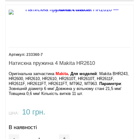
233360-7
Натискна пружина 4 Makita HR2610
Оригінальна запчастина
Makita
. Для моделей
: Makita BHR243,
HR2600, HR2610, HR2610, HR2610T, HR2610T, HR2611F,
HR2611F, HR2611FT, HR2611FT, MT962, MT963.
Параметри
:
Зовнішній діаметр 6 мм/ Довжина у вільному стані 21,5 мм/
Товщина 0,6 мм/ Кількість витків 11 шт.
10 грн.
ЦІНА:
В наявності
-
+