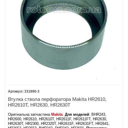
331890-3
Втулка ствола перфоратора Makita HR2610,
HR2610T, HR2630, HR2630T
Оригінальна запчастина
Makita
.
Для моделей
: BHR243,
HR2600, HR2610, HR2610T, HR2611F, HR2611FT, HR2630,
HR2630T, HR2300, HR2320T, HR2631F, HR2631FT, HR2641,