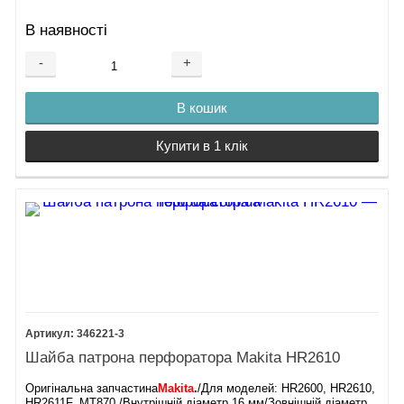
В наявності
-
+
В кошик
Купити в 1 клік
346221-3
Шайба патрона перфоратора Makita HR2610
Оригінальна запчастина
Makita
.
/Для моделей: HR2600, HR2610,
HR2611F, MT870./Внутрішній діаметр 16 мм/Зовнішній діаметр