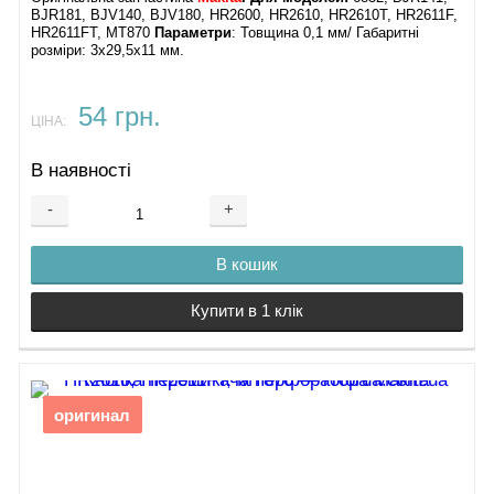
BJR181, BJV140, BJV180, HR2600, HR2610, HR2610T, HR2611F,
HR2611FT, MT870
Параметри
: Товщина 0,1 мм/ Габаритні
розміри: 3х29,5х11 мм.
54 грн.
ЦІНА:
В наявності
-
+
В кошик
Купити в 1 клік
оригинал