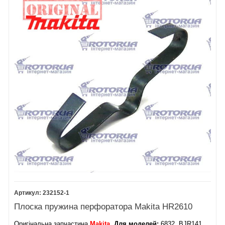
232152-1
Плоска пружина перфоратора Makita HR2610
Оригінальна запчастина
Makita
. Для моделей:
6832, BJR141,