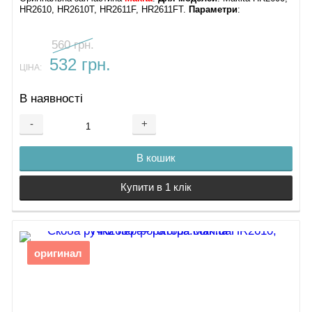
HR2610, HR2610T, HR2611F, HR2611FT​.
Параметри
:
560 грн.
532 грн.
ЦІНА:
В наявності
-
+
В кошик
Купити в 1 клік
оригинал