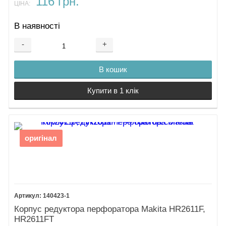
116 грн.
ЦІНА:
В наявності
-
+
В кошик
Купити в 1 клік
оригінал
140423-1
Корпус редуктора перфоратора Makita HR2611F,
HR2611FT