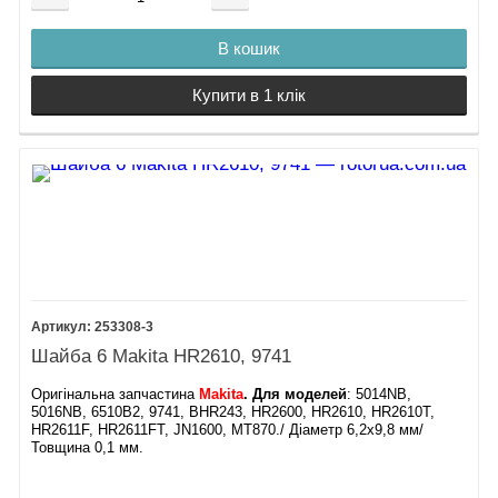
В кошик
Купити в 1 клік
253308-3
Шайба 6 Makita HR2610, 9741
Оригінальна запчастина
Makita
. Для моделей
: 5014NB,
5016NB, 6510B2, 9741, BHR243, HR2600, HR2610, HR2610T,
HR2611F, HR2611FT, JN1600, MT870./ Діаметр 6,2х9,8 мм/
Товщина 0,1 мм.