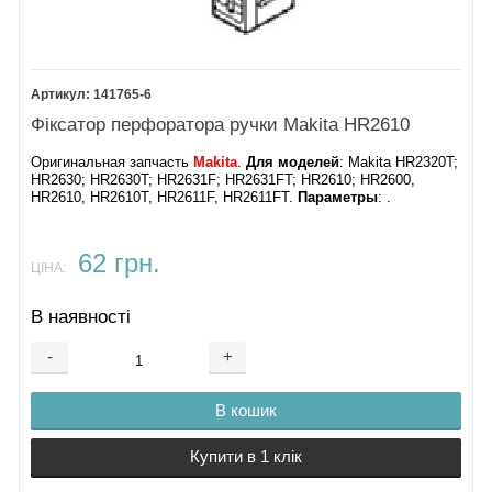
141765-6
Фіксатор перфоратора ручки Makita HR2610
Оригинальная запчасть
Makita
.
Для моделей
: Makita HR2320T;
HR2630; HR2630T; HR2631F; HR2631FT; HR2610; HR2600,
HR2610, HR2610T, HR2611F, HR2611FT​​.
Параметры
: .
62 грн.
ЦІНА:
В наявності
-
+
В кошик
Купити в 1 клік