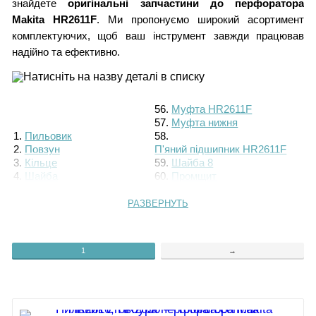
знайдете
оригінальні запчастини до перфоратора
Makita HR2611F
. Ми пропонуємо широкий асортимент
комплектуючих, щоб ваш інструмент завжди працював
надійно та ефективно.
56.
Муфта HR2611F
57.
Муфта нижня
1.
Пильовик
58.
2.
Повзун
П'яний підшипник HR2611F
3.
Кільце
59.
Шайба 8
4.
Шайба
60.
Промщит
5.
Пружина
61.
Підшипник 608
6.
Кільце
62.
Гвинт
РАЗВЕРНУТЬ
7.
Шайба
63.
Тримач
8.
Рукоятка
64.
9.
Скоба ручки
Відповідна шестерня
1
→
10.
Гвинт
HR2611F
11.
Основа ручки
65.
Кільце 68
12.
Штифт
66.
Пластина
13.
Фіксатор
67.
Гвинт М4х12
14.
Пружина 4
68.
Фільтр