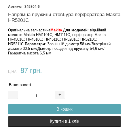
345804-6
Напрямна пружини стовбура перфоратора Makita
HR5201C
Оригінальна запчастина
Makita
.
Для моделей
: відбійний
молоток Makita HM1101C; HM1111C; перфоратор Makita
HR4501C; HR4510C; HR4511C; HR5201C; HR5210C;
HR5211C.
Параметри
: Зовнішній діаметр 58 мм/Внутрішній
діаметр 30,5 мм/Діаметр посадки під пружину 54,6 мм/
Габаритна висота 6,5 мм
87 грн.
ЦІНА:
В наявності
-
+
В кошик
Купити в 1 клік