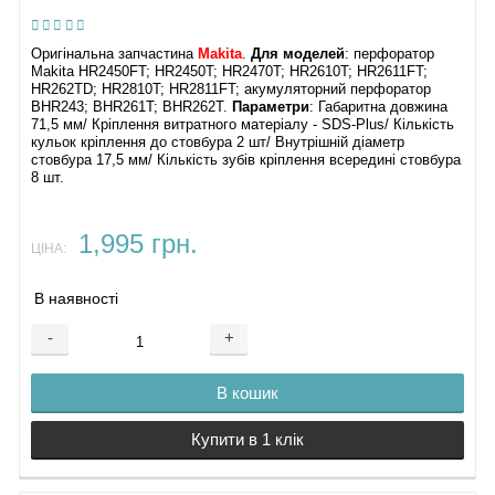
Оригінальна запчастина
Makita
.
Для моделей
: перфоратор
Makita HR2450FT; HR2450T; HR2470T; HR2610T; HR2611FT;
HR262TD; HR2810T; HR2811FT; акумуляторний перфоратор
BHR243; BHR261T; BHR262T.
Параметри
: Габаритна довжина
71,5 мм/ Кріплення витратного матеріалу - SDS-Plus/ Кількість
кульок кріплення до стовбура 2 шт/ Внутрішній діаметр
стовбура 17,5 мм/ Кількість зубів кріплення всередині стовбура
8 шт.
1,995 грн.
ЦІНА:
В наявності
-
+
В кошик
Купити в 1 клік