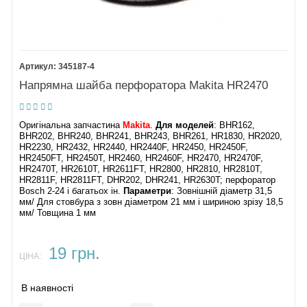
345187-4
Напрямна шайба перфоратора Makita HR2470
Оригінальна запчастина
Makita
.
Для моделей
: BHR162,
BHR202, BHR240, BHR241, BHR243, BHR261, HR1830, HR2020,
HR2230, HR2432, HR2440, HR2440F, HR2450, HR2450F,
HR2450FT, HR2450T, HR2460, HR2460F, HR2470, HR2470F,
HR2470T, HR2610T, HR2611FT, HR2800, HR2810, HR2810T,
HR2811F, HR2811FT, DHR202, DHR241, HR2630T; перфоратор
Bosch 2-24 і багатьох ін.
Параметри
: Зовнішній діаметр 31,5
мм/ Для стовбура з зовн діаметром 21 мм і шириною зрізу 18,5
мм/ Товщина 1 мм
19 грн.
ЦІНА:
В наявності