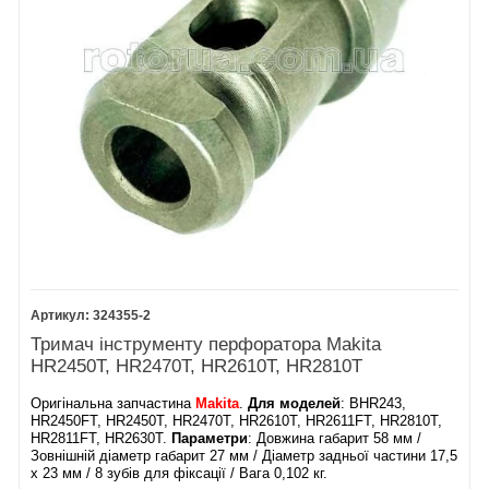
324355-2
Тримач інструменту перфоратора Makita
HR2450T, HR2470T, HR2610T, HR2810T
Оригінальна запчастина
Makita
.
Для моделей
: BHR243,
HR2450FT, HR2450T, HR2470T, HR2610T, HR2611FT, HR2810T,
HR2811FT, HR2630T.
Параметри
: Довжина габарит 58 мм /
Зовнішній діаметр габарит 27 мм / Діаметр задньої частини 17,5
х 23 мм / 8 зубів для фіксації / Вага 0,102 кг.