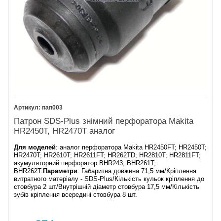
пап003
Патрон SDS-Plus знімний перфоратора Makita
HR2450T, HR2470T аналог
Для моделей
: аналог перфоратора Makita HR2450FT; HR2450T;
HR2470T; HR2610T; HR2611FT; HR262TD; HR2810T; HR2811FT;
акумуляторний перфоратор BHR243; BHR261T;
BHR262T.
Параметри
: Габаритна довжина 71,5 мм/Кріплення
витратного матеріалу - SDS-Plus/Кількість кульок кріплення до
стовбура 2 шт/Внутрішній діаметр стовбура 17,5 мм/Кількість
зубів кріплення всередині стовбура 8 шт.