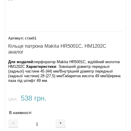
стак01
Кільце патрона Makita HR5001С, HM1202C
аналог
Для моделей:
перфоратор Makita HR5001С; відбійний молоток
HM1202C.
Характеристики
: Зовнішній діаметр передньої
(задньої) частини 45 (44) мм/Внутрішній діаметр передньої
(задньої частини) 28 (27,5) мм/Габаритна висота 49 мм/Ширина
паза під штифт 49 мм.
538 грн.
ЦІНА:
В наявності
-
+