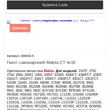
Купити в 1 клік
оригінал
266034-5
Гвинт самонарізний Makita CT 4х16
Оригінальна запчастина
Makita
.
Для моделей
: 2107F, 2702,
2704, 4304, 4304T, 4305, 4305T, 4334D, 4340CT, 4340FCT, 4340T,
4341CT, 4341FCT, 4341T, 4350CT, 4350FCT, 4351CT, 4351FCT,
5103R, 5104S, 5143R, 5604R, 5704R, 9005B, 9227CB, 9403,
9404, 9521NB, 9522NB, 9524NB, 9525NB, 9527NB, 9528NB,
9541, 9542, 9903, 9920, BJV140, BJV180, BPB180, BTS130,
HK0500, HS6100, HS7100, HS7101, LC1230, LH1040, LH1040F,
LS0714, LS0714F, LS0714FL, LS0714L, LS1013, LS1013F,
LS1013L, LS1016, LS1016L, LS1214, LS1214F, LS1214L, LS1216,
LS1216L, RP0910, RP1110C, SP6000, HS7601, 9237CB, BO6050,