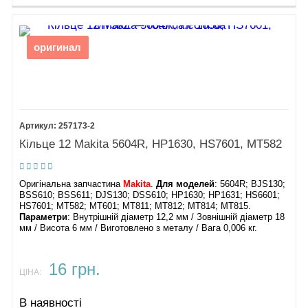
оригинал
257173-2
Кільце 12 Makita 5604R, HP1630, HS7601, MT582
Оригінальна запчастина
Makita
.
Для моделей
: 5604R; BJS130;
BSS610; BSS611; DJS130; DSS610; HP1630; HP1631; HS6601;
HS7601; MT582; MT601; MT811; MT812; MT814; MT815.
Параметри
: Внутрішній діаметр 12,2 мм / Зовнішній діаметр 18
мм / Висота 6 мм / Виготовлено з металу / Вага 0,006 кг.
16 грн.
ЦІНА:
В наявності