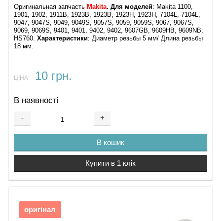
Оригинальная запчасть
Makita
. Для моделей
: Makita 1100,
1901, 1902, 1911B, 1923B, 1923B, 1923H, 1923H, 7104L, 7104L,
9047, 9047S, 9049, 9049S, 9057S, 9059, 9059S, 9067, 9067S,
9069, 9069S, 9401, 9401, 9402, 9402, 9607GB, 9609HB, 9609NB,
HS760​​​.
Характеристики
: ​Диаметр резьбы 5 мм/ Длина резьбы
18 мм.
10 грн.
ЦІНА:
В наявності
-
+
В кошик
Купити в 1 клік
оригінал