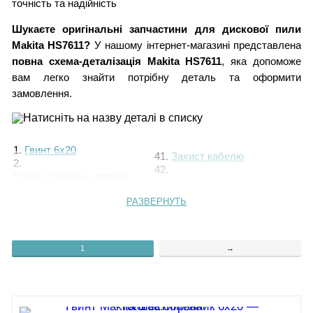
точність та надійність
Шукаєте оригінальні запчастини для дискової пили
Makita HS7611?
У нашому інтернет-магазині представлена
повна схема-деталізація Makita HS7611
, яка допоможе
вам легко знайти потрібну деталь та оформити
замовлення.
1.
Гвинт 6х20
41.
Захист кабелю
2.
42.
Шайба фланець верхня
Кабель живлення Makita
3.
Шайба фланець нижня
HS7611
РАЗВЕРНУТЬ
4.
Кільце S-38
43.
Фіксуюча панель
5.
Гвинт CT 4х16
44.
Гвинт 4х18
6.
Важіль 37
45.
Кожух ручки
7.
1
→
46.
Захисний кожух HS7611
Кнопка SGE115CDY-10
8.
Пружина 4
HS7611
9.
Дистанційне кільце
47.
Колодка 1P
10.
Шпиндель HS7611
48.
Конденсатор 0,22 mF
11.
Гвинт М5х18