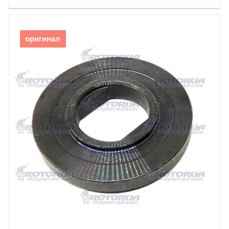
✔
Оберіть деталь на схемі
та перейдіть на сторінку
товару
✔
Додайте запчастину до кошика
та оформіть
оригинал
замовлення –
доставка по Україні!
✔
Гарантія якості
– тільки оригінальні комплектуючі Makita
Купити запчастини для Makita HS7611 – правильний
вибір для надійної роботи вашої дискової пили!