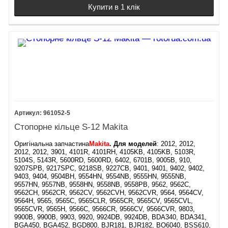
Купити в 1 клік
961052-5
Стопорне кільце S-12 Makita
Оригінальна запчастина
Makita
. Для моделей
: 2012, 2012,
2012, 2012, 3901, 4101R, 4101RH, 4105KB, 4105KB, 5103R,
5104S, 5143R, 5600RD, 5600RD, 6402, 6701B, 9005B, 910,
9207SPB, 9217SPC, 9218SB, 9227CB, 9401, 9401, 9402, 9402,
9403, 9404, 9504BH, 9554HN, 9554NB, 9555HN, 9555NB,
9557HN, 9557NB, 9558HN, 9558NB, 9558PB, 9562, 9562C,
9562CH, 9562CR, 9562CV, 9562CVH, 9562CVR, 9564, 9564CV,
9564H, 9565, 9565C, 9565CLR, 9565CR, 9565CV, 9565CVL,
9565CVR, 9565H, 9566C, 9566CR, 9566CV, 9566CVR, 9803,
9900B, 9900B, 9903, 9920, 9924DB, 9924DB, BDA340, BDA341,
BGA450, BGA452, BGD800, BJR181, BJR182, BO6040, BSS610,