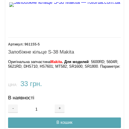
961155-5
Запобіжне кільце S-38 Makita
Оригінальна запчастина
Makita
. Для моделей
: 5600RD; 5604R;
5621RD; DHS710; HS7601; MT582; SR1600; SR1800. Параметри:
33 грн.
ЦІНА:
В наявності
-
+
В кошик