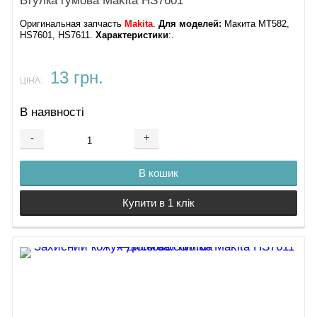
Втулка гумова Makita HS7601
Оригинальная запчасть
Makita
.
Для моделей:
Макита MT582,
HS7601​, HS7611.
Характеристики
:.
13 грн.
ЦІНА:
В наявності
-
+
В кошик
Купити в 1 клік