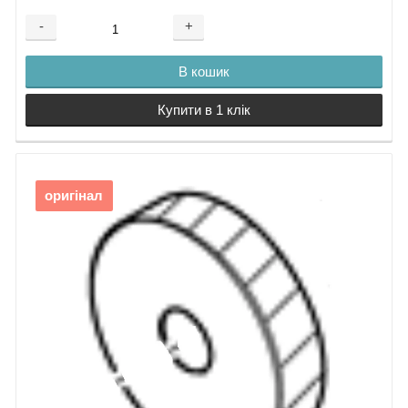
-
+
В кошик
Купити в 1 клік
оригінал