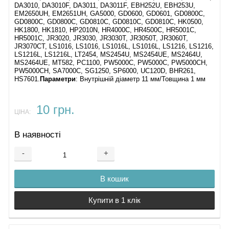
DA3010, DA3010F, DA3011, DA3011F, EBH252U, EBH253U,
EM2650UH, EM2651UH, GA5000, GD0600, GD0601, GD0800C,
GD0800C, GD0800C, GD0810C, GD0810C, GD0810C, HK0500,
HK1800, HK1810, HP2010N, HR4000C, HR4500C, HR5001C,
HR5001C, JR3020, JR3030, JR3030T, JR3050T, JR3060T,
JR3070CT, LS1016, LS1016, LS1016L, LS1016L, LS1216, LS1216,
LS1216L, LS1216L, LT2454, MS2454U, MS2454UE, MS2464U,
MS2464UE, MT582, PC1100, PW5000C, PW5000C, PW5000CH,
PW5000CH, SA7000C, SG1250, SP6000, UC120D, BHR261,
HS7601.
Параметри
: Внутрішній діаметр 11 мм/Товщина 1 мм
10 грн.
ЦІНА:
В наявності
-
+
В кошик
Купити в 1 клік