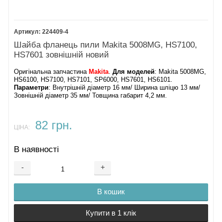
✔
Детальний опис
– характеристики, сумісність, фото та
відгуки покупців
✔
Оригінальні артикули
– точне відповідність заводським
224409-4
стандартам Makita
Шайба фланець пили Makita 5008MG, HS7100,
HS7601 зовнішній новий
✅
Популярні запчастини для Makita HS7611
Оригінальна запчастина
Makita
.
Для моделей
: Makita 5008MG,
✔ Шестерня Makita HS7611 – точна передача обертання та
HS6100, HS7100, HS7101, SP6000, HS7601, HS6101.
Параметри
: Внутрішній діаметр 16 мм/ Ширина шліцю 13 мм/
висока зносостійкість
Зовнішній діаметр 35 мм/ Товщина габарит 4,2 мм.
✔ Шпиндель Makita HS7611 – надійність та стійкість до
навантажень
82 грн.
✔ Захисний кожух Makita HS7611 – безпека та захист від
ЦІНА:
пошкоджень
✔ Притискні шайби Makita HS7611 – надійна фіксація диска
В наявності
✔ Якір, статор Makita HS7611 – надійність та стійкість до
-
+
навантажень
✔ Корпус двигуна Makita HS7611 – захист механізму від
В кошик
пошкоджень
Купити в 1 клік
✅
Як купити запчастини для Makita HS7611?