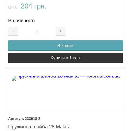
204 грн.
ЦІНА:
В наявності
-
+
В кошик
Купити в 1 клік
233918-2
Пружинна шайба 28 Makita