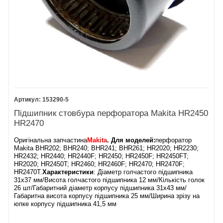
153290-5
Підшипник стовбура перфоратора Makita HR2450
HR2470
Оригінальна запчастина
Makita
. Для моделей:
перфоратор
Makita BHR202; BHR240; BHR241; BHR261; HR2020; HR2230;
HR2432; HR2440; HR2440F; HR2450; HR2450F; HR2450FT;
HR2020; HR2450T; HR2460; HR2460F; HR2470; HR2470F;
HR2470T.
Характеристики
: Діаметр голчастого підшипника
31х37 мм/Висота голчастого підшипника 12 мм/Кількість голок
26 шт/Габаритний діаметр корпусу підшипника 31х43 мм/
Габаритна висота корпусу підшипника 25 мм
/
Ширина зрізу на
юпке корпусу підшипника 41,5 мм