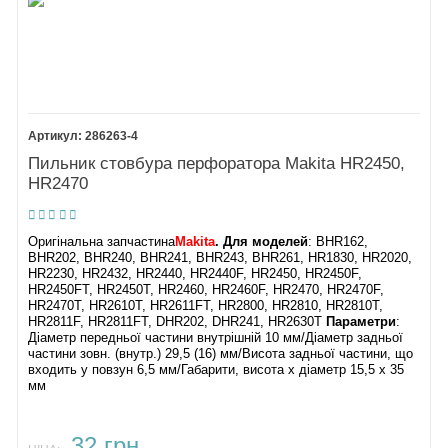
4.
Кільце 21 HR2450
5.
Напрямна шайба
6.
Конічна пружина
7.
Болт з шестигранною
головкою M8x120
44.
Хомут бічної ручки
8.
Підстава бічної ручки
45.
Плоска шайба 8
286263-4
9.
46.
Підшипник 608ZZ
Бічна ручка 36 в зборі
47.
Кільце 8
Пильник стовбура перфоратора Makita HR2450,
10.
48.
Кільце 68
HR2470
Самонарізний гвинт
49.
PT4X45
Внутрішній корпус HR2450/F
11.
50.
Кільце 24
Оригінальна запчастина
Makita
. Для моделей
: BHR162,
Кришка перемикача
51.
Підшипник 609LLU
BHR202, BHR240, BHR241, BHR243, BHR261, HR1830, HR2020,
режимів
52.
Плоска шайба 9
HR2230, HR2432, HR2440, HR2440F, HR2450, HR2450F,
HR2450FT, HR2450T, HR2460, HR2460F, HR2470, HR2470F,
12.
Ручка перемикання
53.
Крильчатка 60
HR2470T, HR2610T, HR2611FT, HR2800, HR2810, HR2810T,
і
перемикач аналог
54.
Якір HR2450
і
якір аналог
HR2811F, HR2811FT, DHR202, DHR241, HR2630T
Параметри
:
13.
Гумове кільце 17
55.
Ізоляційна шайба
Діаметр передньої частини внутрішній 10 мм/Діаметр задньої
14.
Корпус редуктора
і
56.
Підшипник 607LLB
частини зовн. (внутр.) 29,5 (16) мм/Висота задньої частини, що
корпус аналог
57.
Самонарізний гвинт PT4X60
входить у повзун 6,5 мм/Габарити, висота х діаметр 15,5 х 35
мм
15.
58.
Обтічник
Голчастий підшипник
59.
Статор
і
статор аналог
HR2450
60.
Корпус двигуна HR2440F
32 грн.
і
підшипник аналог
61. Етикетка