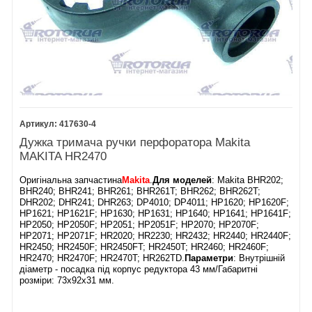
417630-4
Дужка тримача ручки перфоратора Makita
MAKITA HR2470
Оригінальна запчастина
Makita
.
Для моделей
: Makita BHR202;
BHR240; BHR241; BHR261; BHR261T; BHR262; BHR262T;
DHR202; DHR241; DHR263; DP4010; DP4011; HP1620; HP1620F;
HP1621; HP1621F; HP1630; HP1631; HP1640; HP1641; HP1641F;
HP2050; HP2050F; HP2051; HP2051F; HP2070; HP2070F;
HP2071; HP2071F; HR2020; HR2230; HR2432; HR2440; HR2440F;
HR2450; HR2450F; HR2450FT; HR2450T; HR2460; HR2460F;
HR2470; HR2470F; HR2470T; HR262TD.
Параметри
: Внутрішній
діаметр - посадка під корпус редуктора 43 мм/Габаритні
розміри: 73х92х31 мм.