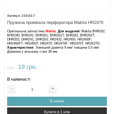
233343-7
Пружина промвала перфоратора Makita HR2470
Оригінальна запчастина
Makita
. Для моделей:
Makita BHR202;
BHR240; BHR241; BHR261; BHR261T; BHR262; BHR262T;
DHR202; DHR241; DHR263; HR2432; HR2450; HR2450F;
HR2450FT; HR2450T; HR2470; HR2470F; HR2470T; HR262TD.
Характеристики
: Зовнішній діаметр 9 мм/ товщина 0,5 мм/
Довжина у вільному стані 38 мм.
19 грн.
ЦІНА:
В наявності
-
+
В кошик
Купити в 1 клік