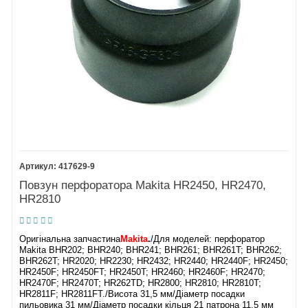
417629-9
Повзун перфоратора Makita HR2450, HR2470,
HR2810
Оригінальна запчастина
Makita
.
/Для моделей: перфоратор
Makita BHR202; BHR240; BHR241; BHR261; BHR261T; BHR262;
BHR262T; HR2020; HR2230; HR2432; HR2440; HR2440F; HR2450;
HR2450F; HR2450FT; HR2450T; HR2460; HR2460F; HR2470;
HR2470F; HR2470T; HR262TD; HR2800; HR2810; HR2810T;
HR2811F; HR2811FT./Висота 31,5 мм/Діаметр посадки
пильовика 31 мм/Діаметр посадки кільця 21 патрона 11,5 мм