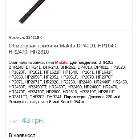
324219-0
Обмежувач глибини Makita DP4010, HP1640,
HR2470, HR2810
Оригінальна запчастина
Makita
.
Для моделей
: BHR202,
BHR240, BHR241, BHR243, BHR261, DP4010, DP4011, HP1620,
HP1620F, HP1621, HP1621F, HP1640, HP1641, HP1641F,
HP2050, HP2050F, HP2051, HP2051F, HP2070, HP2070F,
HP2071, HP2071F, HR2020, HR2230, HR2440, HR2440F, HR2450,
HR2450F, HR2450FT, HR2450T, HR2460, HR2460F, HR2470,
HR2470F, HR2470T, HR2800, HR2810, HR2810T, HR2811F,
HR2811FT, DHR202, DHR241.
Параметри
: Довжина 220 мм/
Розмір шестикутника 6 мм/ Вага 0,054 кг.
43 грн.
ЦІНА:
В наявності