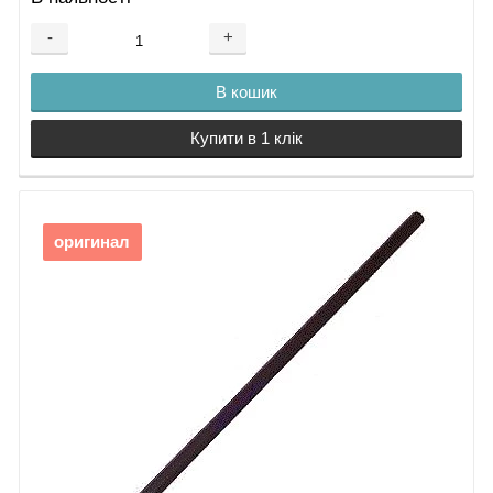
аналог
42.
-
+
Косозуба шестерня 26
43.
В кошик
Гвинт з внутрішнім
шестигранником M4X12
Купити в 1 клік
оригинал