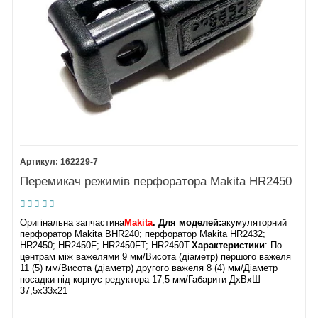
162229-7
Перемикач режимів перфоратора Makita HR2450
Оригінальна запчастина
Makita
. Для моделей:
акумуляторний
перфоратор Makita BHR240; перфоратор Makita HR2432;
HR2450; HR2450F; HR2450FT; HR2450T.
Характеристики
: По
центрам між важелями 9 мм/Висота (діаметр) першого важеля
11 (5) мм/Висота (діаметр) другого важеля 8 (4) мм/Діаметр
посадки під корпус редуктора 17,5 мм/Габарити ДхВхШ
37,5х33х21