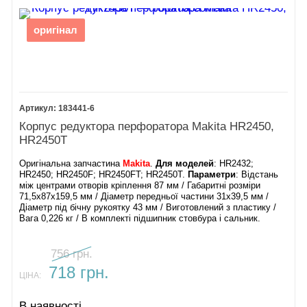
оригінал
183441-6
Корпус редуктора перфоратора Makita HR2450,
HR2450T
Оригінальна запчастина
Makita
.
Для моделей
: HR2432;
HR2450; HR2450F; HR2450FT; HR2450T.
Параметри
: Відстань
між центрами отворів кріплення 87 мм / Габаритні розміри
71,5х87х159,5 мм / Діаметр передньої частини 31х39,5 мм /
Діаметр під бічну рукоятку 43 мм / Виготовлений з пластику /
Вага 0,226 кг / В комплекті підшипник стовбура і сальник.
756 грн.
718 грн.
ЦІНА:
В наявності