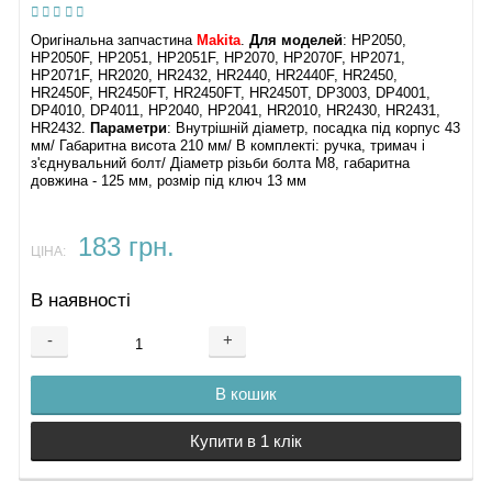
Оригінальна запчастина
Makita
.
Для моделей
: HP2050,
HP2050F, HP2051, HP2051F, HP2070, HP2070F, HP2071,
HP2071F, HR2020, HR2432, HR2440, HR2440F, HR2450,
HR2450F, HR2450FT, HR2450FT, HR2450T, DP3003, DP4001,
DP4010, DP4011, HP2040, HP2041, HR2010, HR2430, HR2431,
HR2432.
Параметри
: Внутрішній діаметр, посадка під корпус 43
мм/ Габаритна висота 210 мм/ В комплекті: ручка, тримач і
з'єднувальний болт/ Діаметр різьби болта М8, габаритна
довжина - 125 мм, розмір під ключ 13 мм
183 грн.
ЦІНА:
В наявності
-
+
В кошик
Купити в 1 клік