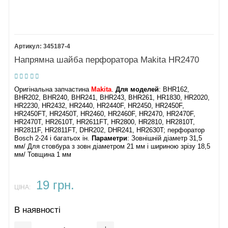
345187-4
Напрямна шайба перфоратора Makita HR2470
Оригінальна запчастина
Makita
.
Для моделей
: BHR162,
BHR202, BHR240, BHR241, BHR243, BHR261, HR1830, HR2020,
HR2230, HR2432, HR2440, HR2440F, HR2450, HR2450F,
HR2450FT, HR2450T, HR2460, HR2460F, HR2470, HR2470F,
HR2470T, HR2610T, HR2611FT, HR2800, HR2810, HR2810T,
HR2811F, HR2811FT, DHR202, DHR241, HR2630T; перфоратор
Bosch 2-24 і багатьох ін.
Параметри
: Зовнішній діаметр 31,5
мм/ Для стовбура з зовн діаметром 21 мм і шириною зрізу 18,5
мм/ Товщина 1 мм
19 грн.
ЦІНА:
В наявності