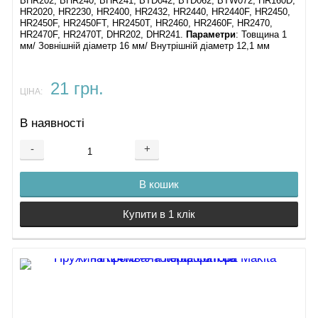
BHR202, BHR240, BHR241, BTD042, BTD062, BTW072, HR160D,
HR2020, HR2230, HR2400, HR2432, HR2440, HR2440F, HR2450,
HR2450F, HR2450FT, HR2450T, HR2460, HR2460F, HR2470,
HR2470F, HR2470T, DHR202, DHR241.
Параметри
: Товщина 1
мм/ Зовнішній діаметр 16 мм/ Внутрішній діаметр 12,1 мм
21 грн.
ЦІНА:
В наявності
-
+
В кошик
Купити в 1 клік