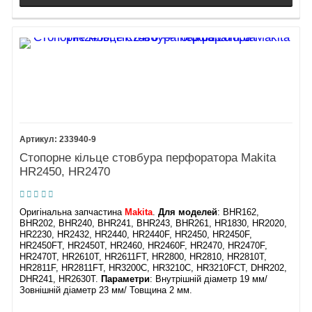
233940-9
Стопорне кільце стовбура перфоратора Makita
HR2450, HR2470
Оригінальна запчастина
Makita
.
Для моделей
: BHR162,
BHR202, BHR240, BHR241, BHR243, BHR261, HR1830, HR2020,
HR2230, HR2432, HR2440, HR2440F, HR2450, HR2450F,
HR2450FT, HR2450T, HR2460, HR2460F, HR2470, HR2470F,
HR2470T, HR2610T, HR2611FT, HR2800, HR2810, HR2810T,
HR2811F, HR2811FT, HR3200C, HR3210C, HR3210FCT, DHR202,
DHR241, HR2630T.
Параметри
: Внутрішній діаметр 19 мм/
Зовнішній діаметр 23 мм/ Товщина 2 мм.