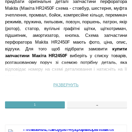
придбати оригінальні деталі запчастини перфоратора
Makita (Макіта HR2450F схема - стовбур, шестерня, муфта
зчеплення, промвал, бойок, компресійне кільце, перемикач
режимів, пружина, пильовик, повзун, поршень, патрон, якір
(ротор), статор, вугільні графітні щітки, щіткотримач,
підшипник, амортизатор, кнопка. Схема запчастини
перфоратора Makita HR2450F мають фото, ціна, опис,
відгуки.
Для того щоб підібрати замовити
купити
запчастини Макіта HR2450F
виберіть у списку товарів,
розташованому поруч зі схемою потрібну деталь, яка
відповідає номеру на схемі деталювання і натисніть на її
назву.
РАЗВЕРНУТЬ
1.
Гумовий накінечник 35
1
→
2.
Кільцева пружина 19
3.
Кожух муфти для
HR2450
і
патрон в зборі аналог