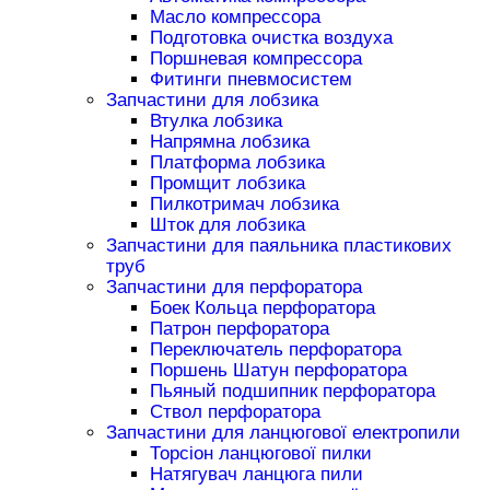
Масло компрессора
Подготовка очистка воздуха
Поршневая компрессора
Фитинги пневмосистем
Запчастини для лобзика
Втулка лобзика
Напрямна лобзика
Платформа лобзика
Промщит лобзика
Пилкотримач лобзика
Шток для лобзика
Запчастини для паяльника пластикових
труб
Запчастини для перфоратора
Боек Кольца перфоратора
Патрон перфоратора
Переключатель перфоратора
Поршень Шатун перфоратора
Пьяный подшипник перфоратора
Ствол перфоратора
Запчастини для ланцюгової електропили
Торсіон ланцюгової пилки
Натягувач ланцюга пили