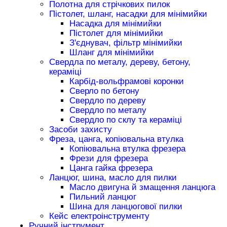
Полотна для стрічкових пилок
Пістолет, шланг, насадки для мінімийки
Насадка для мінімийки
Пістолет для мінімийки
З'єднувач, фільтр мінімийки
Шланг для мінімийки
Свердла по металу, дереву, бетону,
кераміці
Карбід-вольфрамові коронки
Сверло по бетону
Свердло по дереву
Свердло по металу
Свердло по склу та кераміці
Засоби захисту
Фреза, цанга, копіювальна втулка
Копіювальна втулка фрезера
Фрези для фрезера
Цанга гайка фрезера
Ланцюг, шина, масло для пилки
Масло двигуна й змащення ланцюга
Пильний ланцюг
Шина для ланцюгової пилки
Кейс електроінструменту
Ручний інструмент