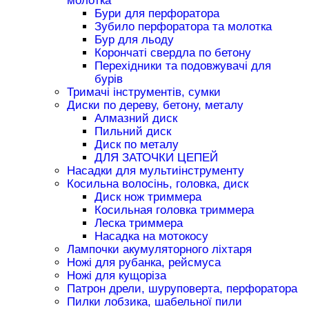
молотка
Бури для перфоратора
Зубило перфоратора та молотка
Бур для льоду
Корончаті свердла по бетону
Перехідники та подовжувачі для
бурів
Тримачі інструментів, сумки
Диски по дереву, бетону, металу
Алмазний диск
Пильний диск
Диск по металу
ДЛЯ ЗАТОЧКИ ЦЕПЕЙ
Насадки для мультиінструменту
Косильна волосінь, головка, диск
Диск нож триммера
Косильная головка триммера
Леска триммера
Насадка на мотокосу
Лампочки акумуляторного ліхтаря
Ножі для рубанка, рейсмуса
Ножі для кущоріза
Патрон дрели, шуруповерта, перфоратора
Пилки лобзика, шабельної пили