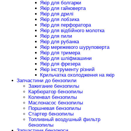
Якір для болгарки
Якір для гайковерта
Якір для дрилі
Якір для лобзика
Якір для перфоратора
Якір для відбійного молотка
Якір для пили
Якір для рубанка
Якір мережевого шуруповерта
Якір для тримера
Якір для шліфмашини
Якір для фрезера
Якір інструменту різний
Крильчатка охолодження на якір
Запчастини до бензопили
Зажигание бензопилы
Карбюратор бензопилы
Коленвал бензопилы
Маслонасос бензопилы
Поршневая бензопилы
Стартер бензопилы
Топливный воздушный фильтр
бензопилы
Запчастини бензокоси