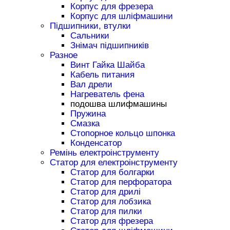
Корпус для фрезера
Корпус для шліфмашини
Підшипники, втулки
Сальники
Знімач підшипників
Разное
Винт Гайка Шайба
Кабель питания
Вал дрели
Нагреватель фена
подошва шлифмашины
Пружина
Смазка
Стопорное кольцо шпонка
Конденсатор
Ремінь електроінструменту
Статор для електроінструменту
Статор для болгарки
Статор для перфоратора
Статор для дрилі
Статор для лобзика
Статор для пилки
Статор для фрезера