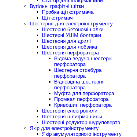
Статор для шліфмашини
Вугільні графітні щітки
Пробка щіткотримача
Щіткотримач
Шестерня для електроінструменту
Шестерня бетономішалки
Шестерні УШМ болгарки
Шестерня для дрилі
Шестерня для лобзика
Шестерня перфоратора
Відома ведуча шестерні
перфоратора
Шестерня стовбура
перфоратора
Відповідна шестерня
перфоратора
Муфта для перфоратора
Промвал перфоратора
Кривошип перфоратора
Шестерня електропили
Шестерня шлифмашины
Шестерні редуктор шуруповерта
Якір для електроінструменту
Якір акумуляторного інструменту