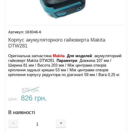
31.
Статор
32.
Ротор
33.
Задня кришка
34.
Гвинт
самонарізний PT
183D46-6
3х16
Корпус акумуляторного гайковерта Makita
36.
Термінал
DTW281
37.
Фіксатор
38.
Оригінальна запчастина
Makita
.
Для моделей
: акумуляторний
Корпус DTW281
гайковерт Makita DTW281.
Параметри
: Довжина 107 мм /
39.
Ширина 81 мм / Висота 203 мм / Між центрами отворів
Ланцюг освітлення
кріплення задньої кришки 53 мм / Між центрами отворів
кріплення корпусу редуктора по діагоналі 59 мм / Вага 0,25 кг.
40.
Пластина
вимикача
870 грн.
Акумулятор
1,5 А/г
826 грн.
,
3,0 А/г
,
4,0 А/г
,
ЦІНА:
5,0 А/г
та
6,0 А/г
.
Зарядний пристрій
В наявності
Мастило для
редуктора
-
+