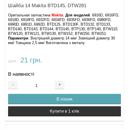
Шайба 14 Makita BTD145, DTW281
Оригіальная запчастина
Makita
.
Для моделей
: 6916D, 6916FD,
6918D, 6918FD, 6932FD, 6934FD, 6935FD, 6936FD, 6980FD,
6990D, 6991D, 6992D, BTD125, BTD130F, BTD132, BTD133,
BTD140, BTD143, BTD144, BTD145, BTP130, BTP140, BTW110,
BTW120, BTW121, BTW130, BTW152, BTW250, BTW251.
Параметри
: Внутрішній діаметр 14 мм/ Зовнішній діаметр 30
мм/ Товщина 2,5 мм/ Виготовлена з металу.
21 грн.
ЦІНА:
В наявності
-
+
В кошик
Купити в 1 клік