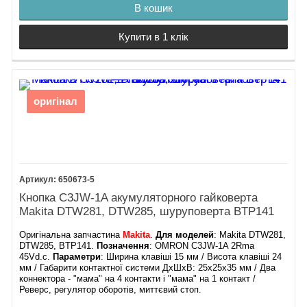
В кошик
Купити в 1 клік
оригінал
650673-5
Кнопка C3JW-1A акумуляторного гайковерта
Makita DTW281, DTW285, шуруповерта BTP141
Оригінальна запчастина
Makita
.
Для моделей
: Makita DTW281,
DTW285, BTP141.
Позначення
: OMRON C3JW-1A 2Rma
45Vd.c.
Параметри
: Ширина клавіші 15 мм / Висота клавіші 24
мм / Габарити контактної системи ДхШхВ: 25х25х35 мм / Два
коннектора - "мама" на 4 контакти і "мама" на 1 контакт /
Реверс, регулятор оборотів, миттєвий стоп.