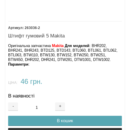
263036-2
Штифт гумовий 5 Makita
Оригінальна запчастина
Makita
Для моделей
: BHR202,
BHR241, BHR243, BTD125, BTD143, BTL060, BTL061, BTL062,
BTL063, BTW110, BTW130, BTW152, BTW250, BTW251,
BTW450, DHR202, DHR241, DTW281, DTW1001, DTW1002.
Параметри
:
46 грн.
ЦІНА:
В наявності
-
+
В кошик