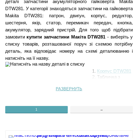
деталі запчастини акумуляторного гайковерта Makita
DTW281. У категорії знаходяться запчастини на гайковерта
Makita DTW281: патрон, двигун, корпус, редуктор,
шестерня, якір, статор, перемикач передач, кнопка,
акумулятор, зарядний пристрій. Для того щоб підібрати
замовити
купити запчастини Макіта DTW281
- виберіть у
списку товарів, розташованої поруч зі схемою потрібну
деталь, яка відповідає номеру на схемі деталюванню і
натисніть на її назву.
1.
Корпус DTW281
2. Табличка з
характеристиками
3.
РАЗВЕРНУТЬ
Самонарізний
гвинт PT 3х16
4.
Важіль реверсу
1
→
5.
Вимикач C3JW-1A
6.
Штифт 1.5
7.
Гумовий штифт 5