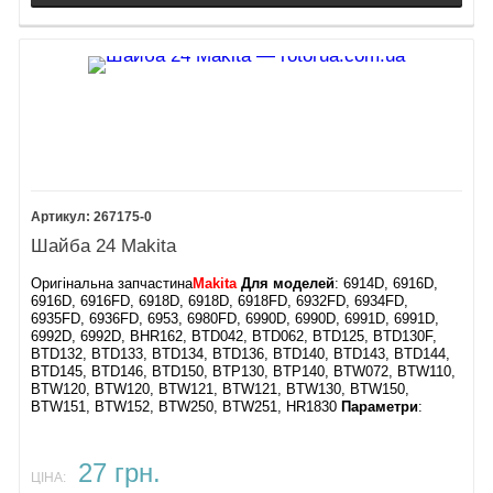
267175-0
Шайба 24 Makita
Оригінальна запчастина
Makita
Для моделей
: 6914D, 6916D,
6916D, 6916FD, 6918D, 6918D, 6918FD, 6932FD, 6934FD,
6935FD, 6936FD, 6953, 6980FD, 6990D, 6990D, 6991D, 6991D,
6992D, 6992D, BHR162, BTD042, BTD062, BTD125, BTD130F,
BTD132, BTD133, BTD134, BTD136, BTD140, BTD143, BTD144,
BTD145, BTD146, BTD150, BTP130, BTP140, BTW072, BTW110,
BTW120, BTW120, BTW121, BTW121, BTW130, BTW150,
BTW151, BTW152, BTW250, BTW251, HR1830
Параметри
:
27 грн.
ЦІНА: