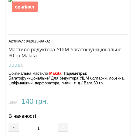
8.
оригінал
Демфер DTW281
9.
Кришка корпусу
молотка
10.
Корпус молотка
042025-8A-32
DTW281
Мастило редуктора УШМ багатофункціональне
11.
30 гр Makita
Нейлонова шайба
28
12.
Запобіжне кільце
Оригінальна мастило
Makita
.
Параметры
:
10
Багатофункціональне/ Для редуктора УШМ болгарки, лобзика,
шліфмашини, перфоратора, пили і т. д./ Вага 30 гр.
15.
Молот DTW281
16.
Молоток
140 грн.
17.
ЦІНА:
Сталева кулька
3.5
В наявності
18.
Шайба 24
19.
Пружина 25
-
+
20.
Шайба 14