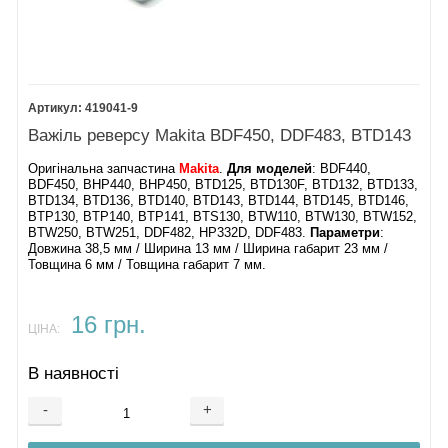
419041-9
Важіль реверсу Makita BDF450, DDF483, BTD143
Оригінальна запчастина
Makita
.
Для моделей
: BDF440,
BDF450, BHP440, BHP450, BTD125, BTD130F, BTD132, BTD133,
BTD134, BTD136, BTD140, BTD143, BTD144, BTD145, BTD146,
BTP130, BTP140, BTP141, BTS130, BTW110, BTW130, BTW152,
BTW250, BTW251, DDF482, HP332D, DDF483.
Параметри
:
Довжина 38,5 мм / Ширина 13 мм / Ширина габарит 23 мм /
Товщина 6 мм / Товщина габарит 7 мм.
16 грн.
ЦІНА:
В наявності
-
+