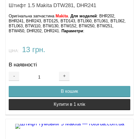
Штифт 1.5 Makita DTW281, DHR241
Оригінальна запчастина
Makita
.
Для моделей
: BHR202,
BHR241, BHR243, BTD125, BTD143, BTL060, BTL061, BTL062,
BTL063, BTW110, BTW130, BTW152, BTW250, BTW251,
BTW450, DHR202, DHR241.
Параметри
:
13 грн.
ЦІНА:
В наявності
-
+
В кошик
Купити в 1 клік