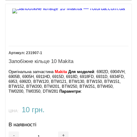
231907-1
Запобіжне кільце 10 Makita
Оригінальна запчастина
Makita
Для моделей
: 6902D, 6904VH,
6905B, 6905H, 6911HD, 6915D, 6918D, 6918FD, 6931D, 6934FD,
6953, 6992D, BTW120, BTW121, BTW130, BTW150, BTW151,
BTW152, BTW200, BTW201, BTW250, BTW251, BTW450,
TW0200, TW0350, DTW281
Параметри
:
10 грн.
ЦІНА:
В наявності
-
+