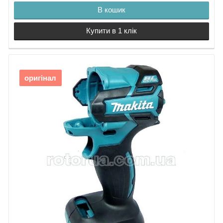
21.
В кошик
Сталева кулька
5,6
22.
Купити в 1 клік
Шестерня 22
DTW281
23.
Шпиндель
DTW281
оригінал
24.
Штифт 5
25.
U-подібна шайба
15
26.
Болт М4х25
27.
Пружинна шайба
43
28.
Шестерня 51
DTW281
29.
Кільце 49
30.
Корпус шестерні
DTW281