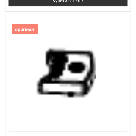
Купити в 1 клік
Електронна
плата Makita
VC2512L
21.
Защіпка
22.
Скоба
оригінал
23.
Гумовий хомут
24.
Корпус двигуна
верхній
VC2512L
25.
Двигун
пилососа Makita
VC2512L
26.
Ущільнювач
двигуна верхній
27.
Ущільнювач
двигуна нижній
28.
Зворотна
пружина