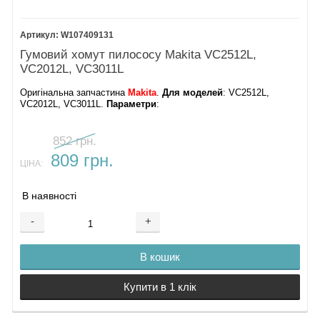
W107409131
Гумовий хомут пилососу Makita VC2512L,
VC2012L, VC3011L
Оригінальна запчастина
Makita
.
Для моделей
: VC2512L,
VC2012L, VC3011L.
Параметри
:
852 грн.
809 грн.
ЦІНА:
В наявності
-
+
В кошик
Купити в 1 клік