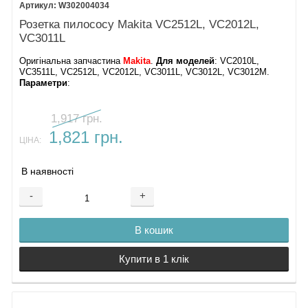
W302004034
Розетка пилососу Makita VC2512L, VC2012L,
VC3011L
Оригінальна запчастина
Makita
.
Для моделей
: VC2010L,
VC3511L, VC2512L, VC2012L, VC3011L, VC3012L, VC3012M.
Параметри
:
1,917 грн.
1,821 грн.
ЦІНА:
В наявності
-
+
В кошик
Купити в 1 клік