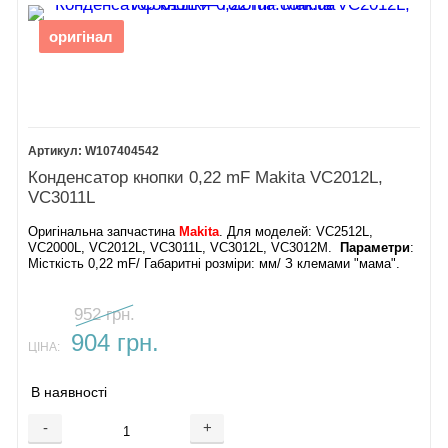
СХЕМОЮ ДЕТАЛЮВАННЯ
оригінал
Щоб вам було простіше вибрати потрібну деталь, на
сторінці представлена
схема деталювання Makita
VC2512L
, поряд з якою знаходиться повний
список
запчастин
з номерами деталей. Це дозволяє швидко та
W107404542
точно знайти необхідний елемент без ризику помилки.
Конденсатор кнопки 0,22 mF Makita VC2012L,
VC3011L
ЧОМУ ВАРТО ЗАМОВИТИ
Оригінальна запчастина
Makita
. Для моделей: VC2512L,
ЗАПЧАСТИНИ ДО MAKITA VC2512L У
VC2000L, VC2012L, VC3011L, VC3012L, VC3012M.
Параметри
:
Місткість 0,22 mF/ Габаритні розміри: мм/ З клемами "мама".
НАС?
952 грн.
Тільки оригінальні запчастини Makita VC2512L – якість та
904 грн.
ЦІНА:
довговічність гарантовані.
Детальна схема деталування – точний вибір
В наявності
комплектуючих.
-
+
Швидка доставка по всій Україні – Київ, Харків, Одеса,