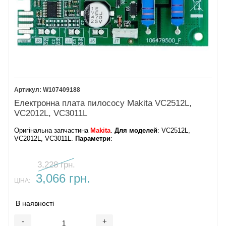
W107409188
Електронна плата пилососу Makita VC2512L,
VC2012L, VC3011L
Оригінальна запчастина
Makita
.
Для моделей
: VC2512L,
VC2012L, VC3011L.
Параметри
:
3,228 грн.
3,066 грн.
ЦІНА:
В наявності
-
+