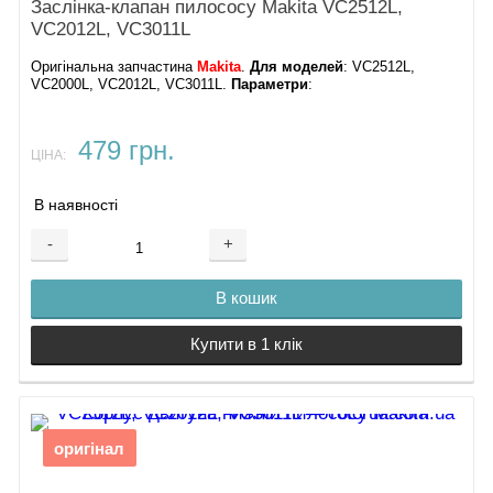
Заслінка-клапан пилососу Makita VC2512L,
VC2012L, VC3011L
Оригінальна запчастина
Makita
.
Для моделей
: VC2512L,
VC2000L, VC2012L, VC3011L.
Параметри
:
479 грн.
ЦІНА:
В наявності
-
+
В кошик
Купити в 1 клік
оригінал