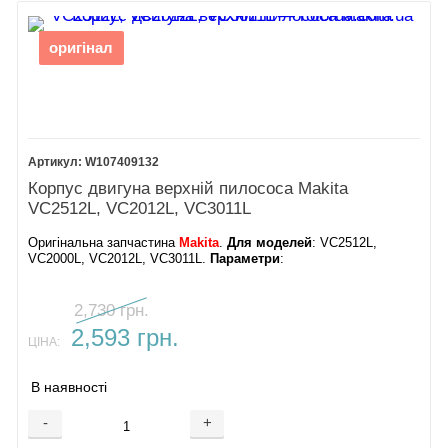
оригінал
W107409132
Корпус двигуна верхній пилососа Makita
VC2512L, VC2012L, VC3011L
Оригінальна запчастина
Makita
.
Для моделей
: VC2512L,
VC2000L, VC2012L, VC3011L.
Параметри
:
2,730 грн.
2,593 грн.
ЦІНА:
В наявності
-
+