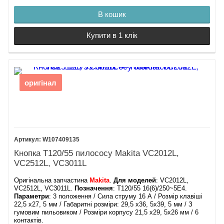
Дніпро, Львів та інші міста.
В кошик
Доступні ціни – вигідні умови без переплат.
Купити в 1 клік
Замовте прямо зараз і продовжіть термін служби вашого
будівельного пилососа Makita VC2512L!
оригінал
W107409135
Кнопка T120/55 пилососу Makita VC2012L,
VC2512L, VC3011L
Оригінальна запчастина
Makita
.
Для моделей
: VC2012L,
VC2512L, VC3011L.
Позначення
: T120/55 ​16(6)/250~5E4.
Параметри
: 3 положення / Сила струму 16 А / Розмір клавіші
22,5 х27, 5 мм / Габаритні розміри: 29,5 х36, 5х39, 5 мм / З
гумовим пильовиком / Розміри корпусу 21,5 х29, 5х26 мм / 6
контактів.