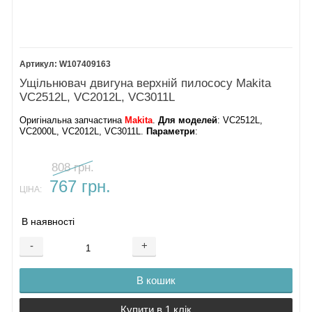
W107409163
Ущільнювач двигуна верхній пилососу Makita
VC2512L, VC2012L, VC3011L
Оригінальна запчастина
Makita
.
Для моделей
: VC2512L,
VC2000L, VC2012L, VC3011L.
Параметри
:
808 грн.
767 грн.
ЦІНА:
В наявності
-
+
В кошик
Купити в 1 клік