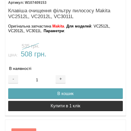
W107409153
29.
Заслінка-клапан
Клавіша очищення фільтру пилососу Makita
30.
VC2512L, VC2012L, VC3011L
Корпус двигуна
нижній
Оригінальна запчастина
Makita
.
Для моделей
: VC2512L,
VC2012L, VC3011L.
Параметри
:
31.
Патрубок
32.
Ущільнювач
535 грн.
фільтру
508 грн.
33.
ЦІНА:
Вставка-
дефлектор
В наявності
34.
Гофрований
-
+
фільтр пилососа
Makita VC2512L
35.
В кошик
Затискний диск
фільтру
Купити в 1 клік
Кошик фільтру
36.
Контейнер 25 л