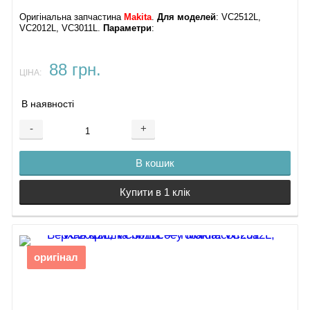
46.
Оригінальна запчастина
Makita
.
Для моделей
: VC2512L,
Інструментарий
VC2012L, VC3011L.
Параметри
:
47.
Насадка для
підлоги
88 грн.
48.
ЦІНА:
Гнучкий шланг
пилососа Makita
В наявності
VC2512L
49.
-
+
Фільтр-мішок
повстяний
В кошик
VC2512L 5 шт
Фільтр-мішок
Купити в 1 клік
паперовий
VC2512L 5шт
50.
Поліетиленовий
мішок VC2512L
оригінал
5 шт
АСОРТИМЕНТ ЗАПЧАСТИН ДЛЯ