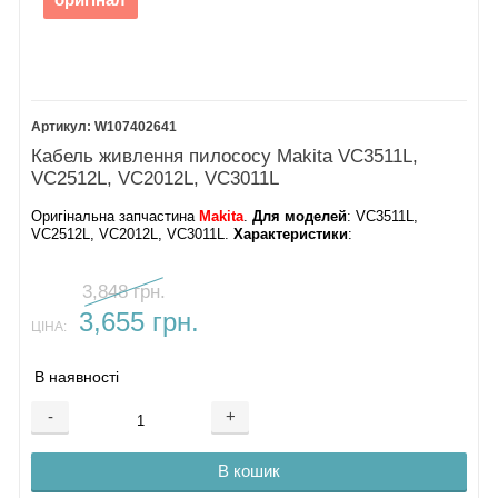
оригінал
W107402641
Кабель живлення пилососу Makita VC3511L,
VC2512L, VC2012L, VC3011L
Оригінальна запчастина
Makita
.
Для моделей
: VC3511L,
VC2512L, VC2012L, VC3011L.
Характеристики
:
3,848 грн.
3,655 грн.
ЦІНА:
В наявності
-
+
В кошик