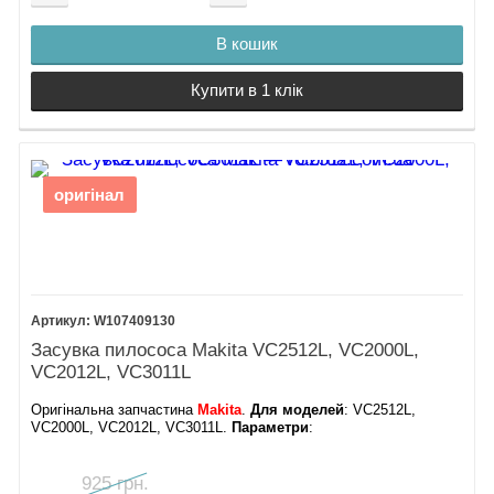
В кошик
Купити в 1 клік
оригінал
W107409130
Засувка пилососа Makita VC2512L, VC2000L,
VC2012L, VC3011L
Оригінальна запчастина
Makita
.
Для моделей
: VC2512L,
VC2000L, VC2012L, VC3011L.
Параметри
:
925 грн.