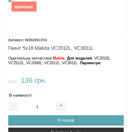
0,22 mF
оригінал
7. Штанга
регулятора
8.
Кнопка T120/55
пилососа Makita
VC2512L
W302003704
9. Інтерфейс
Гвинт 5х18 Makita VC2012L, VC3011L
10.
Розетка Makita
Оригінальна запчастина
Makita
.
Для моделей
: VC2010L,
VC2512L
VC2512L, VC2000L, VC2012L, VC3011L.
Параметри
:
11.
Гвинт 3,5x18
12.
Затиск кабелю
136 грн.
ЦІНА:
13.
Кабель
живлення
В наявності
пилососа Makita
-
+
VC2512L
19.
Кріпильна
В кошик
пластина
20.