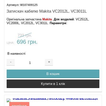
W107409125
Затискач кабелю Makita VC2012L, VC3011L
Оригінальна запчастина
Makita
.
Для моделей
: VC2512L,
VC2000L, VC2012L, VC3011L.
Параметри
:
733 грн.
696 грн.
ЦІНА:
В наявності
-
+
В кошик
Купити в 1 клік