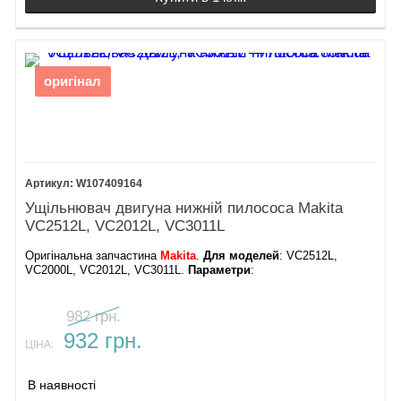
оригінал
W107409164
Ущільнювач двигуна нижній пилососа Makita
VC2512L, VC2012L, VC3011L
Оригінальна запчастина
Makita
.
Для моделей
: VC2512L,
VC2000L, VC2012L, VC3011L.
Параметри
:
982 грн.
932 грн.
ЦІНА:
В наявності