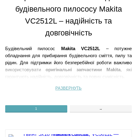
будівельного пилососу Makita
VC2512L – надійність та
довговічність
Будівельний пилосос
Makita VC2512L
– потужне
обладнання для прибирання будівельного сміття, пилу та
рідин. Для підтримки його безперебійної роботи важливо
використовувати
оригінальні запчастини Makita
, які
гарантують надійність, довговічність та повну сумісність.
РАЗВЕРНУТЬ
1. Ручка
2.
Гвинт 5х18
3.
Клавіша
4.
Пружина
1
→
5.
Верхня кришка
VC2512L
6.
Конденсатор