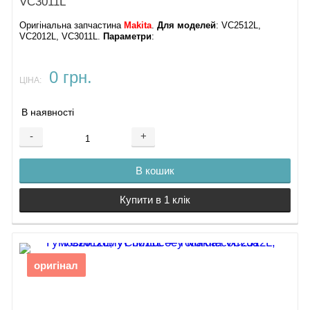
VC3011L
Оригінальна запчастина
Makita
.
Для моделей
: VC2512L,
VC2012L, VC3011L.
Параметри
:
0 грн.
ЦІНА:
В наявності
-
+
В кошик
Купити в 1 клік
оригінал