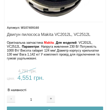
W107409160
Двигун пилососа Makita VC2012L, VC2512L
Оригінальна запчастина
Makita
.
Для моделей
: VC2012L,
VC2512L.
Параметри
: Напруга живлення 230 В/ Потужність
1000 Вт/ Висота габарит 124 мм/ Діаметр корпусу крильчатки
130 мм/ Вага 1,142 кг/ У комплекті провід для підключення та
гумові ущільнювачі.
4,791 грн.
4,551 грн.
ЦІНА:
В наявності
-
+