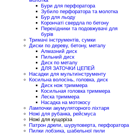
молотка
Бури для перфоратора
Зубило перфоратора та молотка
Бур для льоду
Корончаті свердла по бетону
Перехідники та подовжувачі для
бурів
Тримачі інструментів, сумки
Диски по дереву, бетону, металу
Алмазний диск
Пильний диск
Диск по металу
ДЛЯ ЗАТОЧКИ ЦЕПЕЙ
Насадки для мультиінструменту
Косильна волосінь, головка, диск
Диск нож триммера
Косильная головка триммера
Леска триммера
Насадка на мотокосу
Лампочки акумуляторного ліхтаря
Ножі для рубанка, рейсмуса
Ножі для кущоріза
Патрон дрели, шуруповерта, перфоратора
Пилки лобзика, шабельної пили