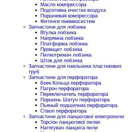
Масло компрессора
Подготовка очистка воздуха
Поршневая компрессора
Фитинги пневмосистем
Запчастини для лобзика
Втулка лобзика
Напрямна лобзика
Платформа лобзика
Промщит лобзика
Пилкотримач лобзика
Шток для лобзика
Запчастини для паяльника пластикових
труб
Запчастини для перфоратора
Боек Кольца перфоратора
Патрон перфоратора
Переключатель перфоратора
Поршень Шатун перфоратора
Пьяный подшипник перфоратора
Ствол перфоратора
Запчастини для ланцюгової електропили
Торсіон ланцюгової пилки
Натягувач ланцюга пили