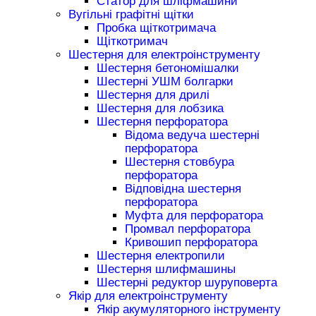
Статор для шліфмашини
Вугільні графітні щітки
Пробка щіткотримача
Щіткотримач
Шестерня для електроінструменту
Шестерня бетономішалки
Шестерні УШМ болгарки
Шестерня для дрилі
Шестерня для лобзика
Шестерня перфоратора
Відома ведуча шестерні
перфоратора
Шестерня стовбура
перфоратора
Відповідна шестерня
перфоратора
Муфта для перфоратора
Промвал перфоратора
Кривошип перфоратора
Шестерня електропили
Шестерня шлифмашины
Шестерні редуктор шуруповерта
Якір для електроінструменту
Якір акумуляторного інструменту