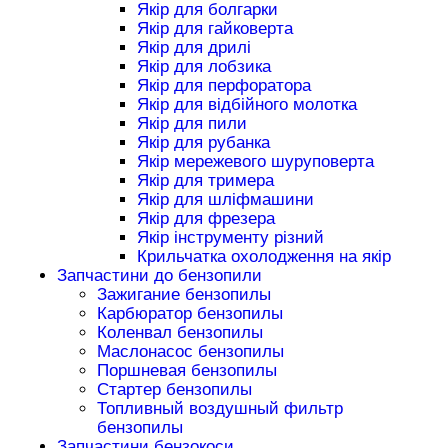
Якір для болгарки
Якір для гайковерта
Якір для дрилі
Якір для лобзика
Якір для перфоратора
Якір для відбійного молотка
Якір для пили
Якір для рубанка
Якір мережевого шуруповерта
Якір для тримера
Якір для шліфмашини
Якір для фрезера
Якір інструменту різний
Крильчатка охолодження на якір
Запчастини до бензопили
Зажигание бензопилы
Карбюратор бензопилы
Коленвал бензопилы
Маслонасос бензопилы
Поршневая бензопилы
Стартер бензопилы
Топливный воздушный фильтр
бензопилы
Запчастини бензокоси