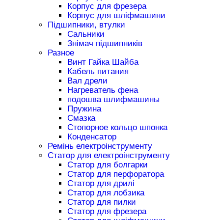
Корпус для фрезера
Корпус для шліфмашини
Підшипники, втулки
Сальники
Знімач підшипників
Разное
Винт Гайка Шайба
Кабель питания
Вал дрели
Нагреватель фена
подошва шлифмашины
Пружина
Смазка
Стопорное кольцо шпонка
Конденсатор
Ремінь електроінструменту
Статор для електроінструменту
Статор для болгарки
Статор для перфоратора
Статор для дрилі
Статор для лобзика
Статор для пилки
Статор для фрезера