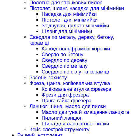
Полотна для стрічкових пилок
Пістолет, шланг, насадки для мінімийки
Насадка для мінімийки
Пістолет для мінімийки
З'єднувач, фільтр мінімийки
Шланг для мінімийки
Свердла по металу, дереву, бетону,
кераміці
Карбід-вольфрамові коронки
Сверло по бетону
Свердло по дереву
Свердло по металу
Свердло по склу та кераміці
Засоби захисту
Фреза, цанга, копіювальна втулка
Копіювальна втулка фрезера
Фрези для фрезера
Цанга гайка фрезера
Ланцюг, шина, масло для пилки
Масло двигуна й змащення ланцюга
Пильний ланцюг
Шина для ланцюгової пилки
Кейс електроінструменту
Ручний інструмент