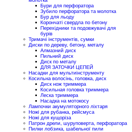
молотка
Бури для перфоратора
Зубило перфоратора та молотка
Бур для льоду
Корончаті свердла по бетону
Перехідники та подовжувачі для
бурів
Тримачі інструментів, сумки
Диски по дереву, бетону, металу
Алмазний диск
Пильний диск
Диск по металу
ДЛЯ ЗАТОЧКИ ЦЕПЕЙ
Насадки для мультиінструменту
Косильна волосінь, головка, диск
Диск нож триммера
Косильная головка триммера
Леска триммера
Насадка на мотокосу
Лампочки акумуляторного ліхтаря
Ножі для рубанка, рейсмуса
Ножі для кущоріза
Патрон дрели, шуруповерта, перфоратора
Пилки лобзика, шабельної пили