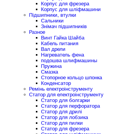
Корпус для фрезера
Корпус для шліфмашини
Підшипники, втулки
Сальники
Знімач підшипників
Разное
Винт Гайка Шайба
Кабель питания
Вал дрели
Нагреватель фена
подошва шлифмашины
Пружина
Смазка
Стопорное кольцо шпонка
Конденсатор
Ремінь електроінструменту
Статор для електроінструменту
Статор для болгарки
Статор для перфоратора
Статор для дрилі
Статор для лобзика
Статор для пилки
Статор для фрезера