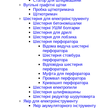
Статор для шліфмашини
Вугільні графітні щітки
Пробка щіткотримача
Щіткотримач
Шестерня для електроінструменту
Шестерня бетономішалки
Шестерні УШМ болгарки
Шестерня для дрилі
Шестерня для лобзика
Шестерня перфоратора
Відома ведуча шестерні
перфоратора
Шестерня стовбура
перфоратора
Відповідна шестерня
перфоратора
Муфта для перфоратора
Промвал перфоратора
Кривошип перфоратора
Шестерня електропили
Шестерня шлифмашины
Шестерні редуктор шуруповерта
Якір для електроінструменту
Якір акумуляторного інструменту