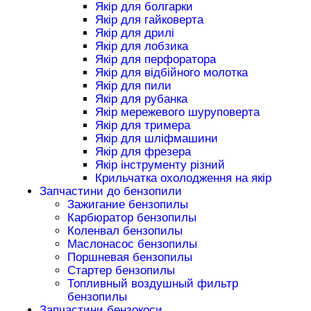
Якір для болгарки
Якір для гайковерта
Якір для дрилі
Якір для лобзика
Якір для перфоратора
Якір для відбійного молотка
Якір для пили
Якір для рубанка
Якір мережевого шуруповерта
Якір для тримера
Якір для шліфмашини
Якір для фрезера
Якір інструменту різний
Крильчатка охолодження на якір
Запчастини до бензопили
Зажигание бензопилы
Карбюратор бензопилы
Коленвал бензопилы
Маслонасос бензопилы
Поршневая бензопилы
Стартер бензопилы
Топливный воздушный фильтр
бензопилы
Запчастини бензокоси