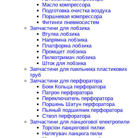
Масло компрессора
Подготовка очистка воздуха
Поршневая компрессора
Фитинги пневмосистем
Запчастини для лобзика
Втулка лобзика
Напрямна лобзика
Платформа лобзика
Промщит лобзика
Пилкотримач лобзика
Шток для лобзика
Запчастини для паяльника пластикових
труб
Запчастини для перфоратора
Боек Кольца перфоратора
Патрон перфоратора
Переключатель перфоратора
Поршень Шатун перфоратора
Пьяный подшипник перфоратора
Ствол перфоратора
Запчастини для ланцюгової електропили
Торсіон ланцюгової пилки
Натягувач ланцюга пили