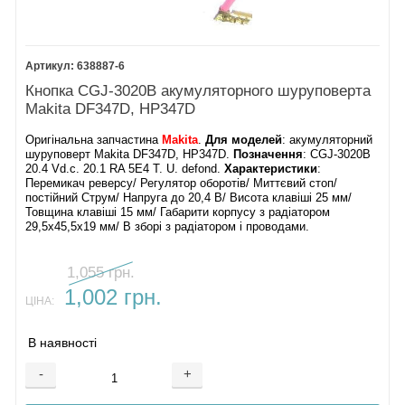
638887-6
Кнопка CGJ-3020B акумуляторного шуруповерта
Makita DF347D, HP347D
Оригінальна запчастина
Makita
.
Для моделей
: акумуляторний
шуруповерт Makita DF347D, HP347D.
Позначення
: CGJ-3020B
20.4 Vd.c. 20.1 RA 5E4 T. U. defond.
Характеристики
:
Перемикач реверсу/ Регулятор оборотів/ Миттєвий стоп/
постійний Струм/ Напруга до 20,4 В/ Висота клавіші 25 мм/
Товщина клавіші 15 мм/ Габарити корпусу з радіатором
29,5х45,5х19 мм/ В зборі з радіатором і проводами.
1,055 грн.
1,002 грн.
ЦІНА:
В наявності
-
+