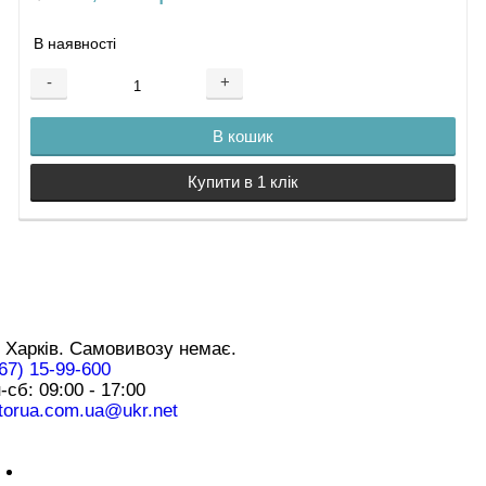
В наявності
-
+
В кошик
Купити в 1 клік
нтакти
 Харків. Самовивозу немає.
67) 15-99-600
-сб: 09:00 - 17:00
torua.com.ua@ukr.net
плата