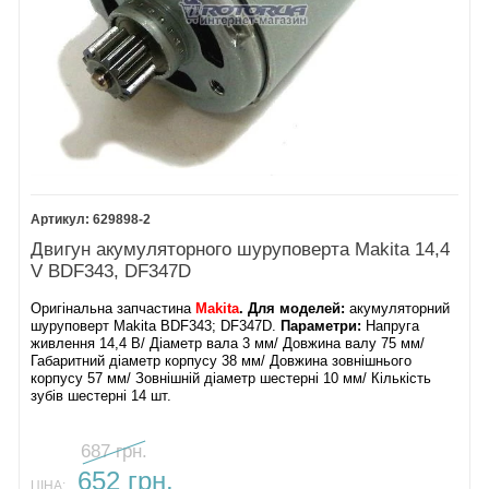
629898-2
Двигун акумуляторного шуруповерта Makita 14,4
V BDF343, DF347D
Оригінальна запчастина
Makita
. Для моделей:
акумуляторний
шуруповерт Makita BDF343; DF347D.
Параметри:
Напруга
живлення 14,4 В/ Діаметр вала 3 мм/ Довжина валу 75 мм/
Габаритний діаметр корпусу 38 мм/ Довжина зовнішнього
корпусу 57 мм/ Зовнішній діаметр шестерні 10 мм/ Кількість
зубів шестерні 14 шт.
687 грн.
652 грн.
ЦІНА: