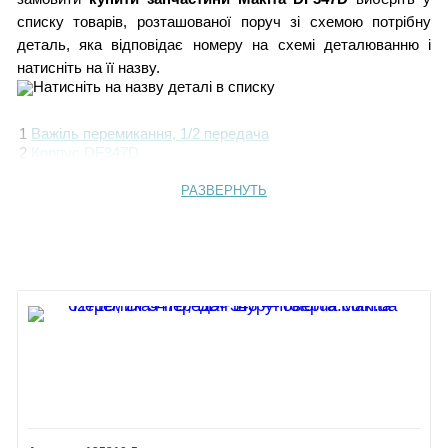
списку товарів, розташованої поруч зі схемою потрібну
деталь, яка відповідає номеру на схемі деталюванню і
натисніть на її назву.
1
Важіль перемикання, 1/2 передача
2
Корпус DF347D
3 Табличка з характеристиками
4
Самонарізний гвинт 3X16
РАЗВЕРНУТЬ
5
Пласка пружина
6
Перемикач реверсу
7
Вимикач DF347D
8
Конектор DF347D
9
Гвинт M6x22
10
Швидкозатискний патрон SSBF 10 mm
11
Редуктор HP347D
12
Двигун BDF343
13
Гвинт M3X6
14
Корпус DF347D
Акумулятор 1,5 А/ч
Зарядний пристрій
Кейс для транспортування