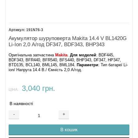
191N76-3
Акумулятор шуруповерта Makita 14.4 V BL1420G
Li-Ion 2,0 А/год DF347, BDF343, BHP343
Оригінальна запчастина
Makita
.
Для моделей
: BDF445,
BDF343, BFR440, BFR540, BFS440, BHP343, DF347, HP347,
BTD135, BCL140, BML145, BML184.
Параметри
: Тип батареї Li-
ion/ Напруга 14.4 В./ Ємність 2,0 А/год.
3,040 грн.
ЦІНА:
В наявності
-
+
В кошик