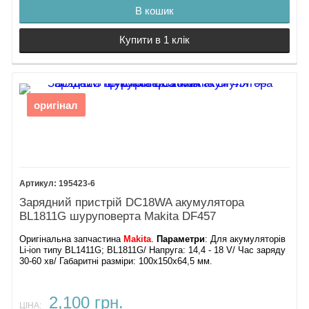
В кошик
Купити в 1 клік
оригінал
195423-6
Зарядний пристрій DC18WA акумулятора
BL1811G шуруповерта Makita DF457
Оригінальна запчастина
Makita
.
Параметри
: Для акумуляторів
Li-ion типу BL1411G; BL1811G/ Напруга: 14,4 - 18 V/ Час заряду
30-60 хв/ Габаритні разміри: 100х150х64,5 мм.
2,100 грн.
ЦІНА: