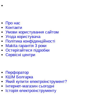
нформація
Про нас
Контакти
Умови користування сайтом
Угода користувача
Політика конфіденційності
Makita гарантія 3 роки
Остерігайтеся підробки
Сервісні центри
атті
Перфоратор
КШМ Болгарка
Який купити електроінструмент?
Інтернет-магазин сьогодні
Історія електроінструменту