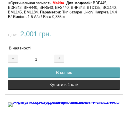
<Оригинальная запчасть
Makita
.
Для моделей:
BDF445,
BDF343, BFR440, BFR540, BFS440, BHP343, BTD135, BCL140,
BML145, BML184.
Параметри:
Тип батареї Li-ion/ Напруга 14.4
В/ Ємність 1.5 А/ч./ Вага 0,335 кг.
2,001 грн.
ЦІНА:
В наявності
-
+
В кошик
Купити в 1 клік