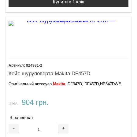
Купити в 1 клік
824981-2
Кейс шуруповерта Makita DF457D
Оригінальний аксесуар
Makita
. DF347D, DF457D,HP347DWE.
904 грн.
ЦІНА:
В наявності
-
+