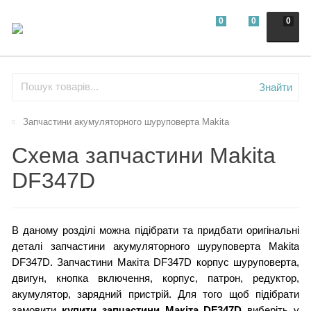
0
0
0
Знайти
Запчастини акумуляторного шуруповерта Makita
Схема запчастини Makita
DF347D
В даному розділі можна підібрати та придбати оригінальні
деталі запчастини акумуляторного шуруповерта Makita
DF347D. Запчастини Макіта DF347D корпус шуруповерта,
двигун, кнопка включення, корпус, патрон, редуктор,
акумулятор, зарядний пристрій.
Для того щоб підібрати
замовити
купити запчастини Макіта DF347D
виберіть у