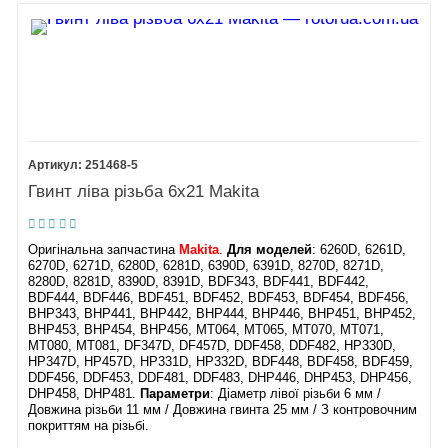
251468-5
Гвинт ліва різьба 6х21 Makita
Оригінальна запчастина
Makita
.
Для моделей
: 6260D, 6261D,
6270D, 6271D, 6280D, 6281D, 6390D, 6391D, 8270D, 8271D,
8280D, 8281D, 8390D, 8391D, BDF343, BDF441, BDF442,
BDF444, BDF446, BDF451, BDF452, BDF453, BDF454, BDF456,
BHP343, BHP441, BHP442, BHP444, BHP446, BHP451, BHP452,
BHP453, BHP454, BHP456, MT064, MT065, MT070, MT071,
MT080, MT081, DF347D, DF457D, DDF458, DDF482, HP330D,
HP347D, HP457D, HP331D, HP332D, BDF448, BDF458, BDF459,
DDF456, DDF453, DDF481, DDF483, DHP446, DHP453, DHP456,
DHP458, DHP481​.
Параметри
: Діаметр лівої різьби 6 мм /
Довжина різьби 11 мм / Довжина гвинта 25 мм / З контровочним
покриттям на різьбі.