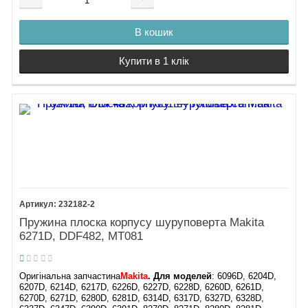
В кошик
Купити в 1 клік
232182-2
Пружина плоска корпусу шуруповерта Makita
6271D, DDF482, MT081
Оригінальна запчастина
Makita
. Для моделей
: 6096D, 6204D,
6207D, 6214D, 6217D, 6226D, 6227D, 6228D, 6260D, 6261D,
6270D, 6271D, 6280D, 6281D, 6314D, 6317D, 6327D, 6328D,