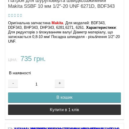
Патрон для шуруповерта швидкозажимний
Makita SSBF 10 мм 1/2"-20 UNF 6271D, BDF343
Оригінальна запчастина
Makita
. Для моделей: BDF343,
DDF343, BHP343, DHP343, 6281,6271, 6261.
Характеристики
:
Для редукторів з блокуванням валу/ Діаметр матеріалу, що
затискається 0,8-10 мм/ Посадка шпинделя - різьблення 1/2"-20
UNF.
735 грн.
ЦІНА:
В наявності
-
+
В кошик
Купити в 1 клік