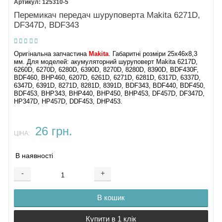
125310-5
Мастило для редуктора
Перемикач передач шуруповерта Makita 6271D,
DF347D, BDF343
Оригінальна запчастина
Makita
. Габаритні розміри 25х46х8,3
мм. Для моделей: акумуляторний шуруповерт Makita 6217D,
6260D, 6270D, 6280D, 6390D, 8270D, 8280D, 8390D, BDF430F,
BDF460, BHP460, 6207D, 6261D, 6271D, 6281D, 6317D, 6337D,
6347D, 6391D, 8271D, 8281D, 8391D, BDF343, BDF440, BDF450,
BDF453, BHP343, BHP440, BHP450, BHP453, DF457D, DF347D,
HP347D, HP457D, DDF453, DHP453.
26 грн.
ЦІНА:
В наявності
-
+
В кошик
Купити в 1 клік