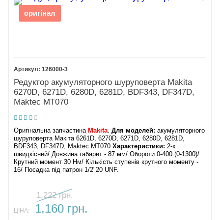
оригінал
126000-3
Редуктор акумуляторного шуруповерта Makita
6270D, 6271D, 6280D, 6281D, BDF343, DF347D,
Maktec MT070
Оригінальна запчастина
Makita
.
Для моделей:
акумуляторного
шуруповерта Макіта 6261D, 6270D, 6271D, 6280D, 6281D,
BDF343, DF347D, Maktec MT070
Характеристики:
2-х
швидкісний/ Довжина габарит - 87 мм/ Обороти 0-400 (0-1300)/
Крутний момент 30 Нм/ Кількість ступенів крутного моменту -
16/ Посадка під патрон 1/2"20 UNF.
1,222 грн.
1,160 грн.
ЦІНА: