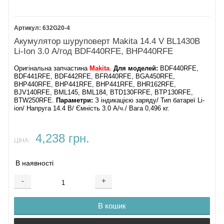
632G20-4
Акумулятор шуруповерт Makita 14.4 V BL1430B
Li-Ion 3.0 А/год BDF440RFE, BHP440RFE
Оригінальна запчастина
Makita
.
Для моделей:
BDF440RFE,
BDF441RFE, BDF442RFE, BFR440RFE, BGA450RFE,
BHP440RFE, BHP441RFE, BHP441RFE, BHR162RFE,
BJV140RFE, BML145, BML184, BTD130FRFE, BTP130RFE,
BTW250RFE.
Параметри:
З індикацією заряду/ Тип батареї Li-
ion/ Напруга 14.4 В/ Ємність 3.0 А/ч./ Вага 0,496 кг.
4,238 грн.
ЦІНА:
В наявності
-
+
В кошик