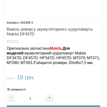
452399-3
Важіль реверсу акумуляторного шуруповерта
Makita DF457D
Оригінальна запчастина
Makita
.
Для
моделей
:
акумуляторний шуруповерт Makita
DF347D; DF457D; HP347D; HP457D; MT070; MT071;
MT080; MT081./Габаритні розміри: 20х46х7,5 мм.
19 грн.
ЦІНА:
В наявності
-
+