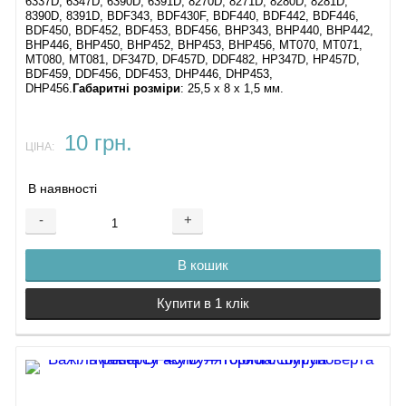
6337D, 6347D, 6390D, 6391D, 8270D, 8271D, 8280D, 8281D,
8390D, 8391D, BDF343, BDF430F, BDF440, BDF442, BDF446,
BDF450, BDF452, BDF453, BDF456, BHP343, BHP440, BHP442,
BHP446, BHP450, BHP452, BHP453, BHP456, MT070, MT071,
MT080, MT081, DF347D, DF457D, DDF482, HP347D, HP457D,
BDF459, DDF456, DDF453, DHP446, DHP453,
DHP456.
Габаритні розміри
: 25,5 х 8 х 1,5 мм.
10 грн.
ЦІНА:
В наявності
-
+
В кошик
Купити в 1 клік