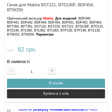
Гачок для Makita BST221, BTD130F, BDF454,
BTW250
Оригінальний аксесуар
Makita
.
Для моделей
: BDF440,
BDF441, BDF442, BDF444, BDF450, BDF451, BDF452, BDF454,
BPT350, BPT351, BST110, BST220, BST221, BTD130F, BTD132,
BTD140, BTL060, BTL062, BTL063, BTP130, BTP140, BTS130,
BTW152, BTW250.
Параметри
:
82 грн.
ЦІНА:
В наявності
-
+
В кошик
Купити в 1 клік