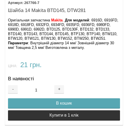
267766-7
Шайба 14 Makita BTD145, DTW281
Оригіальная запчастина
Makita
.
Для моделей
: 6916D, 6916FD,
6918D, 6918FD, 6932FD, 6934FD, 6935FD, 6936FD, 6980FD,
6990D, 6991D, 6992D, BTD125, BTD130F, BTD132, BTD133,
BTD140, BTD143, BTD144, BTD145, BTP130, BTP140, BTW110,
BTW120, BTW121, BTW130, BTW152, BTW250, BTW251.
Параметри
: Внутрішній діаметр 14 мм/ Зовнішній діаметр 30
мм/ Товщина 2,5 мм/ Виготовлена з металу.
21 грн.
ЦІНА:
В наявності
-
+
В кошик
Купити в 1 клік