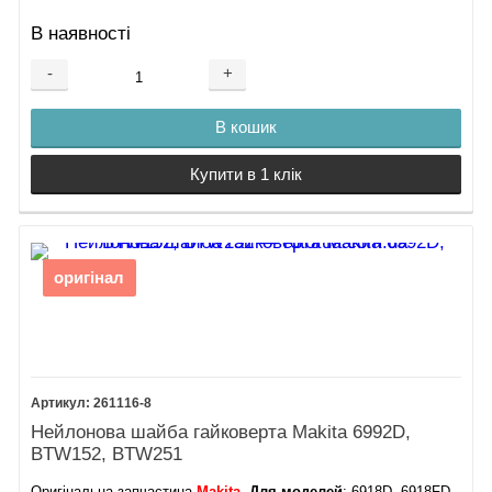
В наявності
-
+
В кошик
Купити в 1 клік
оригінал
261116-8
Нейлонова шайба гайковерта Makita 6992D,
BTW152, BTW251
Оригінальна запчастина
Makita
.
Для моделей
: 6918D, 6918FD,