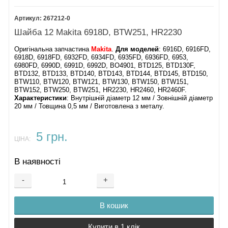
267212-0
Шайба 12 Makita 6918D, BTW251, HR2230
Оригінальна запчастина
Makita
.
Для моделей
: ​6916D, 6916FD,
6918D, 6918FD, 6932FD, 6934FD, 6935FD, 6936FD, 6953,
6980FD, 6990D, 6991D, 6992D, BO4901, BTD125, BTD130F,
BTD132, BTD133, BTD140, BTD143, BTD144, BTD145, BTD150,
BTW110, BTW120, BTW121, BTW130, BTW150, BTW151,
BTW152, BTW250, BTW251, HR2230, HR2460, HR2460F​.
Характеристики
: Внутрішній діаметр 12 мм / Зовнішній діаметр
20 мм / Товщина 0,5 мм / Виготовлена з металу.
5 грн.
ЦІНА:
В наявності
-
+
В кошик
Купити в 1 клік