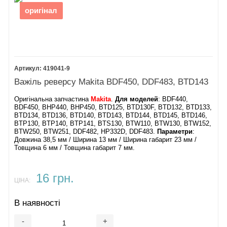
оригінал
419041-9
Важіль реверсу Makita BDF450, DDF483, BTD143
Оригінальна запчастина
Makita
.
Для моделей
: BDF440,
BDF450, BHP440, BHP450, BTD125, BTD130F, BTD132, BTD133,
BTD134, BTD136, BTD140, BTD143, BTD144, BTD145, BTD146,
BTP130, BTP140, BTP141, BTS130, BTW110, BTW130, BTW152,
BTW250, BTW251, DDF482, HP332D, DDF483.
Параметри
:
Довжина 38,5 мм / Ширина 13 мм / Ширина габарит 23 мм /
Товщина 6 мм / Товщина габарит 7 мм.
16 грн.
ЦІНА:
В наявності
-
+