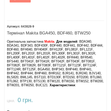
643828-9
Термінал Makita BGA450, BDF460, BTW250
Оригінальна запчастина
Makita
.
Для моделей
: BDA340,
BDA341, BDF343, BDF430F, BDF440, BDF441, BDF442, BDF444,
BDF460, BFH040, BFH040F, BFH120F, BFL081F, BFL121F,
BFL200F, BFL201F, BFL201R, BFL300F, BFL301F, BFL301R,
BFL400F, BFL401F, BFL402F, BFL402R, BFR440, BFR540,
BFS440, BFT041F, BFT041R, BFT042F, BFT043F, BFT081F,
BFT082F, BFT082R, BFT083F, BFT121F, BFT123F, BFT124F,
BFT124R, BFT125F, BGA450, BHP343, BHP440, BHP441,
BHP442, BHP444, BHP460, BHR162, BJR141, BJR240, BJV140,
BLS820, BML145, BST110, BTD130F, BTD150, BTD200, BTL060,
BTL062, BTP130, BTS130, BTW120, BTW150, BTW152, BTW200,
BTW201, BTW250, BUC121.
Характеристики
:
0 грн.
ЦІНА: