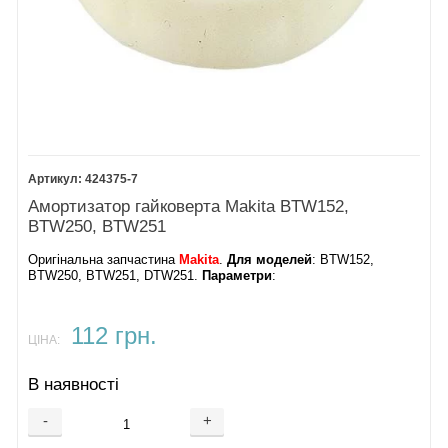
424375-7
Амортизатор гайковерта Makita BTW152,
BTW250, BTW251
Оригінальна запчастина
Makita
.
Для моделей
: BTW152,
BTW250, BTW251, DTW251.
Параметри
:
112 грн.
ЦІНА:
В наявності
-
+