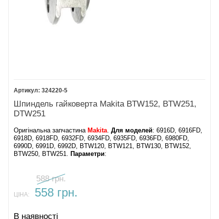
324220-5
Шпиндель гайковерта Makita BTW152, BTW251,
DTW251
Оригінальна запчастина
Makita
.
Для моделей
: 6916D, 6916FD,
6918D, 6918FD, 6932FD, 6934FD, 6935FD, 6936FD, 6980FD,
6990D, 6991D, 6992D, BTW120, BTW121, BTW130, BTW152,
BTW250, BTW251.
Параметри
:
588 грн.
558 грн.
ЦІНА:
В наявності