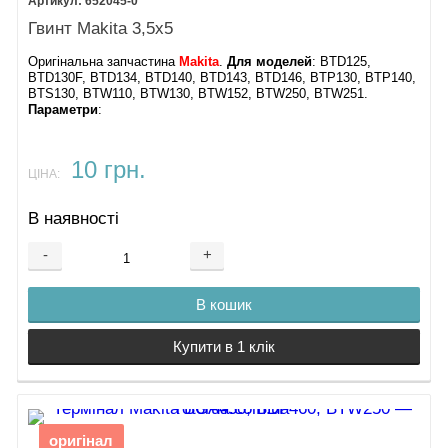
652045-0
Гвинт Makita 3,5x5
Оригінальна запчастина
Makita
.
Для моделей
: BTD125,
BTD130F, BTD134, BTD140, BTD143, BTD146, BTP130, BTP140,
BTS130, BTW110, BTW130, BTW152, BTW250, BTW251.
Параметри
:
10 грн.
ЦІНА:
В наявності
-
+
В кошик
Купити в 1 клік
оригінал