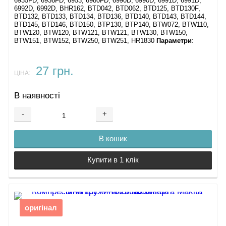
6935FD, 6936FD, 6953, 6980FD, 6990D, 6990D, 6991D, 6991D,
6992D, 6992D, BHR162, BTD042, BTD062, BTD125, BTD130F,
BTD132, BTD133, BTD134, BTD136, BTD140, BTD143, BTD144,
BTD145, BTD146, BTD150, BTP130, BTP140, BTW072, BTW110,
BTW120, BTW120, BTW121, BTW121, BTW130, BTW150,
BTW151, BTW152, BTW250, BTW251, HR1830
Параметри
:
27 грн.
ЦІНА:
В наявності
-
+
В кошик
Купити в 1 клік
оригінал