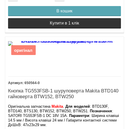
В кошик
Купити в 1 клік
оригінал
650564-0
Кнопка TG553FSB-1 шуруповерта Makita BTD140
гайковерта BTW152, BTW250
Оригінальна запчастина
Makita
.
Для моделей
: BTD130F,
BTD140, BTS130, BTW152, BTW250, BTW251.
Позначення
:
SATORI TG553FSB-1 DC 18V 15A.
Параметри
: Ширина клавіші
14.5 мм / Висота клавіші 24 мм / Габарити контактної системи
ДхШхВ: 47х23х29 мм.