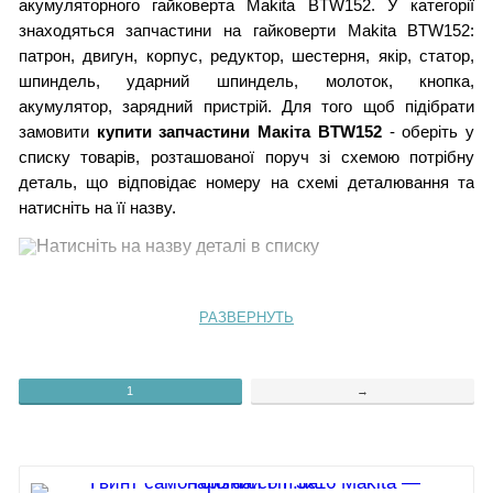
акумуляторного гайковерта Makita BTW152. У категорії
знаходяться запчастини на гайковерти Makita BTW152:
патрон, двигун, корпус, редуктор, шестерня, якір, статор,
шпиндель, ударний шпиндель, молоток, кнопка,
акумулятор, зарядний пристрій. Для того щоб підібрати
замовити
купити запчастини Макіта BTW152
- оберіть у
списку товарів, розташованої поруч зі схемою потрібну
деталь, що відповідає номеру на схемі деталювання та
натисніть на її назву.
1.
Корпус BTW152
2. Табличка з характеристиками
РАЗВЕРНУТЬ
3.
Гвинт самонарізний PT 3х16
4.
Гвинт М4х12
5.
Гачок
1
→
6.
Важіль реверсу
7.
Кнопка TG553FS8-1 BTW152
8.
Гвинт 3,5x5
9.
Термінал
10.
Амортизатор