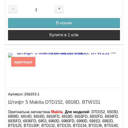
-
+
В кошик
Купити в 1 клік
оригінал
256253-1
Штифт 5 Makita DTD152, 6918D, BTW151
Оригінальна запчастина
Makita
.
Для моделей
: DTD152, 6503D,
6908D, 6914D, 6916D, 6916FD, 6918D, 6918FD, 6932FD, 6934FD,
6935FD, 6936FD, 6953, 6960D, 6980FD, 6990D, 6991D, 6992D,
BTD125, BTD130F, BTD132, BTD133, BTD134, BTD136, BTD140,