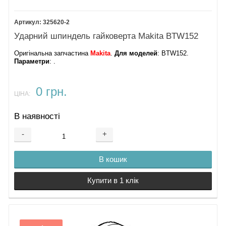
325620-2
Ударний шпиндель гайковерта Makita BTW152
Оригінальна запчастина
Makita
.
Для моделей
: BTW152​​.
Параметри
: .
0 грн.
ЦІНА:
В наявності
-
+
В кошик
Купити в 1 клік