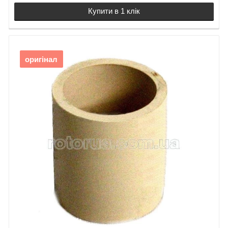
Зубчастий вал
Makita BUR141
Купити в 1 клік
19.
Кільце 4
20.
Захисний кожух
21.
Гвинт М4х20
22.
Ніж кожуха
оригінал
23.
Гвинт 4х12
24.
Скоба
25.
Шайба 4
26.
Гвинт 4х12
27.
Пружина 17
28.
Шпуля BUR141
29.
Корпус рукоятки
BUR141
30.
Муфта фіксації
31. Кабель
32.
Контролер
тримера Makita
BUR141