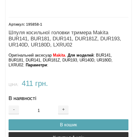
195858-1
Шпуля косильної головки тримера Makita
BUR141, BUR181, DUR141, DUR181Z, DUR193,
UR140D, UR180D, LXRU02
Оригінальний аксесуар
Makita
.
Для моделей
: BUR141,
BUR181, DUR141, DUR181Z, DUR193, UR140D, UR180D,
LXRU02.
Параметри
:
411 грн.
ЦІНА:
В наявності
-
+
В кошик