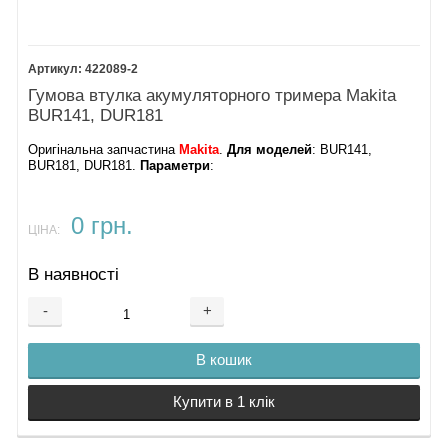
33.
Термінал
34.
Клавіша кнопки
35.
Пружина 6
422089-2
36.
Гумова втулка акумуляторного тримера Makita
Важіль
BUR141, DUR181
запобіжника
37.
Оригінальна запчастина
Makita
.
Для моделей
: BUR141,
Кнопка V-15-
BUR181, DUR181.
Параметри
:
3A6-IN BUR141
Акумулятор
Makita 14.4 V
0 грн.
ЦІНА:
BL1430B
Зарядний
В наявності
пристрій
DC18RC
-
+
Кришка
В кошик
Купити в 1 клік