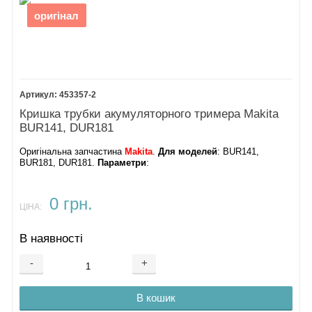
8.
оригінал
Тримач трубки
9.
Тримач трубки
10.
Корпус двигуна
BUR141
453357-2
11.
Кришка трубки акумуляторного тримера Makita
Корпус двигуна
BUR141, DUR181
BUR141
12. Наліпка
Оригінальна запчастина
Makita
.
Для моделей
: BUR141,
13.
Гвинт 4х18
BUR181, DUR181.
Параметри
:
14.
Підшипник 696
15.
0 грн.
Двигун Makita
ЦІНА:
BUR141
16.
В наявності
Стопорне кільце
S-8
-
+
17.
Підшипник 608
В кошик
18.