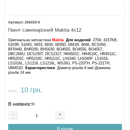
266020-6
Гвинт самонарізний Makita 4х12
Оригінальна запчастина
Makita
.
Для моделей
: 2704, 4157KB,
5103R, 5104S, 6833, 6834, 6835D, 6841R, 9046, BCS550,
BFR440, BHR200, BHS630, BO4555, BO4556, BO4557,
DBC260U, DCS230T, DCS231T, HR4501C, HR4510C, HR4511C,
HR5201C, HR5210C, HR5211C, LH1040, LH1040F, LS1016,
LS1016L, LS1216, LS1216L, MS26U, PS-220TH, PS-221TH,
UM401D.
Характеристики
: Діаметр різьби 4 мм/ Довжина
різьби 14 мм.
10 грн.
ЦІНА:
В наявності
-
+
В кошик