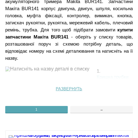
акумуляторного тримера Makita BUR141. Запчастини
Макіта BUR141 корпус двигуна, двигун, шпуля, косильна
головка, муфта фіксації, контролер, вимикач, кнопка,
затискач рукоятки, рукоятка, мережевий кабель, плечовий
ремінь, трубка. Для того щоб підібрати замовити
купити
запчастини Макіта BUR141
- оберіть у списку товарів,
розташованої поруч зі схемою потрібну деталь, що
відповідає номеру на схемі деталювання та натисніть на її
назву.
1.
Кришка трубки
2.
Гумова втулка
РАЗВЕРНУТЬ
3.
Трубка BUR141
4.
Гвинт 4х18
1
→
5.
Гвинт 4х18
6.
Кнопка
запобіжника
7.
Пружина 12