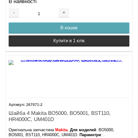
В наявності
-
+
В кошик
Купити в 1 клік
267071-2
Шайба 4 Makita BO5000, BO5001, BST110,
HR4000C, UM401D
Оригінальна запчастина
Makita
.
Для моделей
: BO5000,
BO5001, BST110, HR4000C, UM401D.
Параметри
: .