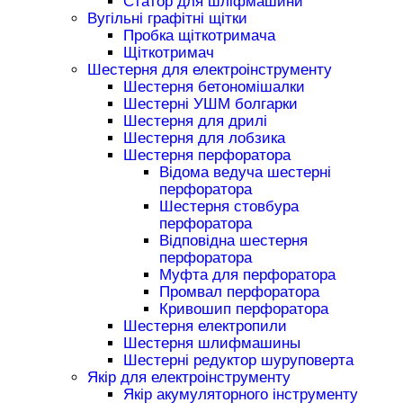
Статор для шліфмашини
Вугільні графітні щітки
Пробка щіткотримача
Щіткотримач
Шестерня для електроінструменту
Шестерня бетономішалки
Шестерні УШМ болгарки
Шестерня для дрилі
Шестерня для лобзика
Шестерня перфоратора
Відома ведуча шестерні
перфоратора
Шестерня стовбура
перфоратора
Відповідна шестерня
перфоратора
Муфта для перфоратора
Промвал перфоратора
Кривошип перфоратора
Шестерня електропили
Шестерня шлифмашины
Шестерні редуктор шуруповерта
Якір для електроінструменту
Якір акумуляторного інструменту