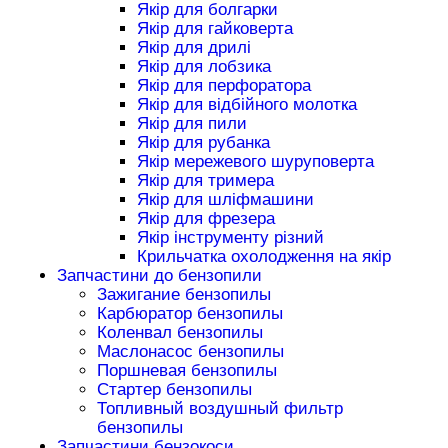
Якір для болгарки
Якір для гайковерта
Якір для дрилі
Якір для лобзика
Якір для перфоратора
Якір для відбійного молотка
Якір для пили
Якір для рубанка
Якір мережевого шуруповерта
Якір для тримера
Якір для шліфмашини
Якір для фрезера
Якір інструменту різний
Крильчатка охолодження на якір
Запчастини до бензопили
Зажигание бензопилы
Карбюратор бензопилы
Коленвал бензопилы
Маслонасос бензопилы
Поршневая бензопилы
Стартер бензопилы
Топливный воздушный фильтр
бензопилы
Запчастини бензокоси