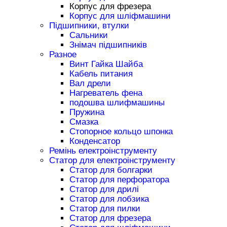
Корпус для фрезера
Корпус для шліфмашини
Підшипники, втулки
Сальники
Знімач підшипників
Разное
Винт Гайка Шайба
Кабель питания
Вал дрели
Нагреватель фена
подошва шлифмашины
Пружина
Смазка
Стопорное кольцо шпонка
Конденсатор
Ремінь електроінструменту
Статор для електроінструменту
Статор для болгарки
Статор для перфоратора
Статор для дрилі
Статор для лобзика
Статор для пилки
Статор для фрезера