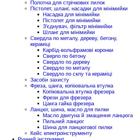
Полотна для стрічкових пилок
Пістолет, шланг, насадки для мінімийки
Насадка для мінімийки
Пістолет для мінімийки
З'єднувач, фільтр мінімийки
Шланг для мінімийки
Свердла по металу, дереву, бетону,
кераміці
Карбід-вольфрамові коронки
Сверло по бетону
Свердло по дереву
Свердло по металу
Свердло по склу та кераміці
Засоби захисту
Фреза, цанга, копіювальна втулка
Копіювальна втулка фрезера
Фрези для фрезера
Цанга гайка фрезера
Ланцюг, шина, масло для пилки
Масло двигуна й змащення ланцюга
Пильний ланцюг
Шина для ланцюгової пилки
Кейс електроінструменту
Ручний інструмент