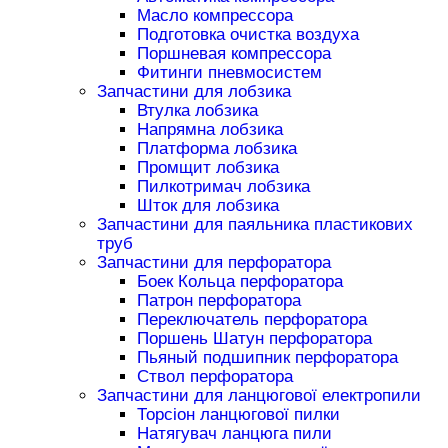
Масло компрессора
Подготовка очистка воздуха
Поршневая компрессора
Фитинги пневмосистем
Запчастини для лобзика
Втулка лобзика
Напрямна лобзика
Платформа лобзика
Промщит лобзика
Пилкотримач лобзика
Шток для лобзика
Запчастини для паяльника пластикових
труб
Запчастини для перфоратора
Боек Кольца перфоратора
Патрон перфоратора
Переключатель перфоратора
Поршень Шатун перфоратора
Пьяный подшипник перфоратора
Ствол перфоратора
Запчастини для ланцюгової електропили
Торсіон ланцюгової пилки
Натягувач ланцюга пили