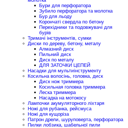
молотка
Бури для перфоратора
Зубило перфоратора та молотка
Бур для льоду
Корончаті свердла по бетону
Перехідники та подовжувачі для
бурів
Тримачі інструментів, сумки
Диски по дереву, бетону, металу
Алмазний диск
Пильний диск
Диск по металу
ДЛЯ ЗАТОЧКИ ЦЕПЕЙ
Насадки для мультиінструменту
Косильна волосінь, головка, диск
Диск нож триммера
Косильная головка триммера
Леска триммера
Насадка на мотокосу
Лампочки акумуляторного ліхтаря
Ножі для рубанка, рейсмуса
Ножі для кущоріза
Патрон дрели, шуруповерта, перфоратора
Пилки лобзика, шабельної пили