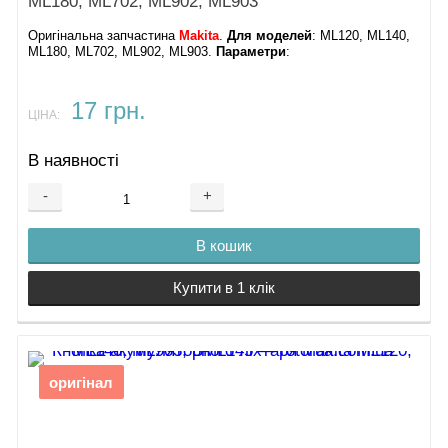
ML180, ML702, ML902, ML903
Оригінальна запчастина
Makita
.
Для моделей
: ML120, ML140,
ML180, ML702, ML902, ML903.
Параметри
:
17 грн.
ЦІНА:
В наявності
-
+
В кошик
Купити в 1 клік
оригінал