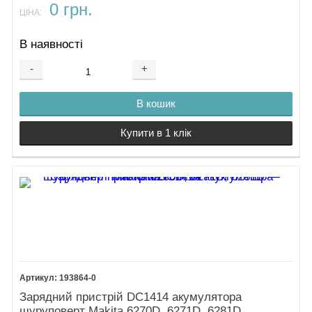
0 грн.
ЦІНА:
В наявності
-
+
В кошик
Купити в 1 клік
193864-0
Зарядний пристрій DC1414 акумулятора
шуруповерт Makita 6270D, 6271D, 6281D