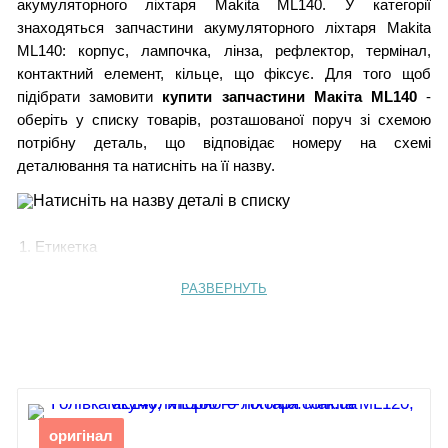
акумуляторного ліхтаря Makita ML140. У категорії
знаходяться запчастини акумуляторного ліхтаря Makita
ML140: корпус, лампочка, лінза, рефлектор, термінал,
контактний елемент, кільце, що фіксує. Для того щоб
підібрати замовити
купити запчастини Макіта ML140
-
оберіть у списку товарів, розташованої поруч зі схемою
потрібну деталь, що відповідає номеру на схемі
деталювання та натисніть на її назву.
1. Етикетка
2.
Голівка ML140
3.
Контактна пластина (+)
РАЗВЕРНУТЬ
4.
Тримач ламп
5.
Комплект ламп ML140
6.
Гвинт 3x10
7.
Комплект ламп ML140
8.
Рефлектор
9.
Лінза ML140
10.
Фіксатор відбивача
оригінал
11.
Контактна пластина (-)