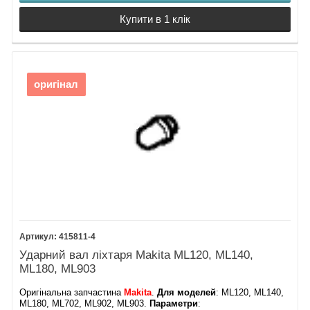
Купити в 1 клік
оригінал
415811-4
Ударний вал ліхтаря Makita ML120, ML140,
ML180, ML903
Оригінальна запчастина
Makita
.
Для моделей
: ML120, ML140,
ML180, ML702, ML902, ML903.
Параметри
: