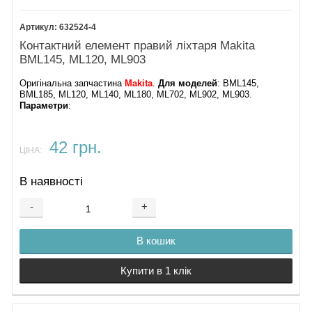
632524-4
Контактний елемент правий ліхтаря Makita
BML145, ML120, ML903
Оригінальна запчастина
Makita
.
Для моделей
: BML145,
BML185, ML120, ML140, ML180, ML702, ML902, ML903.
Параметри
:
42 грн.
ЦІНА:
В наявності
-
+
В кошик
Купити в 1 клік