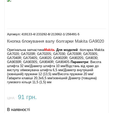
Корпус
редуктора
аналог
Фетрове кільце
6.
Гайка якора М8
419133-4/ 233292-8/ 213062-1/ 256491-5
7.
Кнопка блокування валу болгарки Makita GA9020
Шестерня
ведуча
Оригінальна запчастина
Makita
. Для моделей
: болгарка Makita
GA9020S
GA7020; GA7020R; GA7020S; GA7030; GA7030R; GA7030S;
GA7040R; GA7040S; GA9020; GA9020R; GA9020S; GA9030;
Конічна пара
GA9030R; GA9030S; GA9040R; GA9040S.
Параметри
: Висота
GA9020S
штифта 32 мм/Діаметр штифта 10 мм/Відстань від краю до
8.
виступу обмежувача штифта 6,5 мм/Діаметр внутрішній
(зовнішній) пружини 12 (13,5) мм/Висота пружини 20 мм/
Підшипник 6301
Габарити клавіші 20,3х6,5 мм/зовнішній Діаметр (товщина)
9.
гумового кільця 11,5 (1,5) мм
Кільце гумове
38
10.
Шайба 20
91 грн.
11.
ЦІНА:
Стопорне кільце
R-42
В наявності