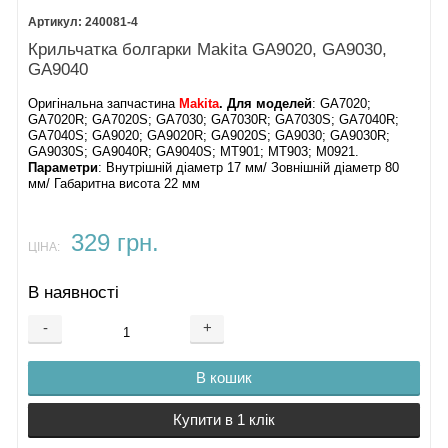
240081-4
Крильчатка болгарки Makita GA9020, GA9030,
GA9040
Оригінальна запчастина
Makita
.
Для моделей
: GA7020;
GA7020R; GA7020S; GA7030; GA7030R; GA7030S; GA7040R;
GA7040S; GA9020; GA9020R; GA9020S; GA9030; GA9030R;
GA9030S; GA9040R; GA9040S; MT901; MT903; M0921.
Параметри
: Внутрішній діаметр 17 мм/ Зовнішній діаметр 80
мм/ Габаритна висота 22 мм
329 грн.
ЦІНА:
В наявності
-
+
В кошик
Купити в 1 клік