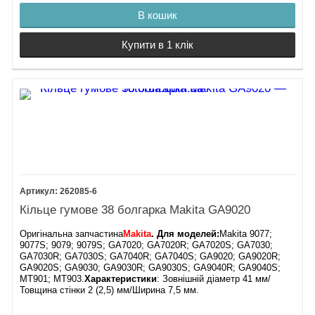
В кошик
Купити в 1 клік
262085-6
Кільце гумове 38 болгарка Makita GA9020
Оригінальна запчастина
Makita
. Для моделей:
Makita 9077;
9077S; 9079; 9079S; GA7020; GA7020R; GA7020S; GA7030;
GA7030R; GA7030S; GA7040R; GA7040S; GA9020; GA9020R;
GA9020S; GA9030; GA9030R; GA9030S; GA9040R; GA9040S;
MT901; MT903.
Характеристики
: Зовнішній діаметр 41 мм/
Товщина стінки 2 (2,5) мм/Ширина 7,5 мм.