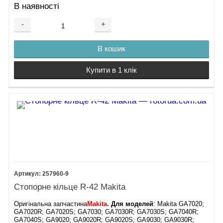
В наявності
-
+
В кошик
Купити в 1 клік
257960-9
Стопорне кільце R-42 Makita
Оригінальна запчастина
Makita
. Для моделей
: Makita GA7020;
GA7020R; GA7020S; GA7030; GA7030R; GA7030S; GA7040R;
GA7040S; GA9020; GA9020R; GA9020S; GA9030; GA9030R;