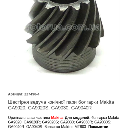
227490-4
Шестірня ведуча конічної пари болгарки Makita
GA9020, GA9020S, GA9030, GA9040R
Оригінальна запчастина
Makita
.
Для моделей
: болгарка Makita
GA9020; GA9020R; GA9020S; GA9030; GA9030R; GA9030S;
GA9040R; GA9040S; болгарка Maktec MT903.
Параметри
: