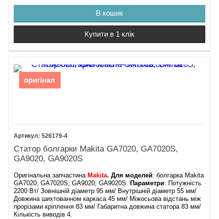
В кошик
Купити в 1 клік
оригінал
526179-4
Статор болгарки Makita GA7020, GA7020S,
GA9020, GA9020S
Оригінальна запчастина
Makita
. Для моделей
: болгарка Makita
GA7020; GA7020S; GA9020; GA9020S.
Параметри
: Потужність
2200 Вт/ Зовнішній діаметр 95 мм/ Внутрішній діаметр 55 мм/
Довжина шихтованном каркаса 45 мм/ Міжосьова відстань між
прорізами кріплення 83 мм/ Габаритна довжина статора 83 мм/
Кількість виводів 4.