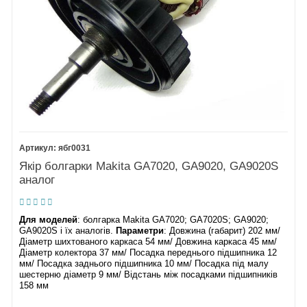
ябг0031
Якір болгарки Makita GA7020, GA9020, GA9020S
аналог
Для моделей
: болгарка Makita GA7020; GA7020S; GA9020;
GA9020S і їх аналогів.
Параметри
: Довжина (габарит) 202 мм/
Діаметр шихтованого каркаса 54 мм/ Довжина каркаса 45 мм/
Діаметр колектора 37 мм/ Посадка переднього підшипника 12
мм/ Посадка заднього підшипника 10 мм/ Посадка під малу
шестерню діаметр 9 мм/ Відстань між посадками підшипників
158 мм