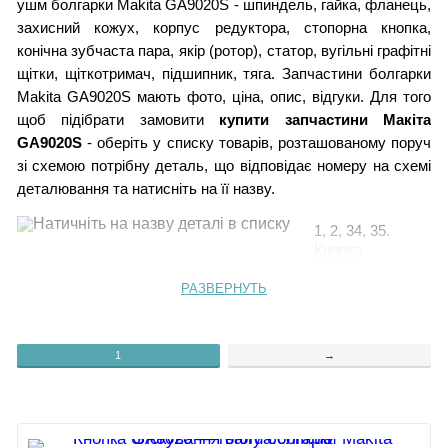
ушм болгарки Makita GA9020S - шпиндель, гайка, фланець,
захисний кожух, корпус редуктора, стопорна кнопка,
конічна зубчаста пара, якір (ротор), статор, вугільні графітні
щітки, щіткотримач, підшипник, тяга. Запчастини болгарки
Makita GA9020S мають фото, ціна, опис, відгуки. Для того
щоб підібрати замовити
купити запчастини Макіта
GA9020S
- оберіть у списку товарів, розташованому поруч
зі схемою потрібну деталь, що відповідає номеру на схемі
деталювання та натисніть на її назву.
1, 2, 34, 35.
Кнопка
блокквання
3.
Гвинт 5х35
РАЗВЕРНУТЬ
4.
Амортизатор
гумовий
1
→
5.
Корпус
редуктора
GA9020S