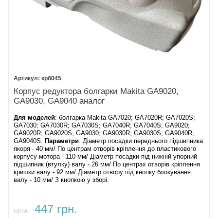
Щітки Makita
CB-204
Щітки CB-204
аналог
22. Наліпка
23.
Резистор
іскрогасник
крб045
24.
Наклемник
Корпус редуктора болгарки Makita GA9020,
25.
GA9030, GA9040 аналог
Кнопка
1362.0113
Для моделей
: болгарка Makita GA7020; GA7020R; GA7020S;
GA9020S
GA7030; GA7030R; GA7030S; GA7040R; GA7040S; GA9020;
GA9020R; GA9020S; GA9030; GA9030R; GA9030S; GA9040R;
GA9040S.
Параметри
: Діаметр посадки переднього підшипника
Кнопка
якоря - 40 мм/ По центрам отворів кріплення до пластикового
GA9020S аналог
корпусу мотора - 110 мм/ Діаметр посадки під нижній упорний
26.
підшипник (втулку) валу - 26 мм/ По центрах отворів кріплення
Конденсатор
кришки валу - 92 мм/ Діаметр отвору під кнопку блокування
0,33 mF
валу - 10 мм/ З кнопкою у зборі.
27.
Рукоятка
447 грн.
GA9020S
ЦІНА:
28.
Гвинт 4х14