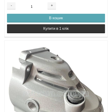
12.
Крильчатка
13.
-
+
Якір болгарки
Makita GA9020S
В кошик
Якір GA9020S
Купити в 1 клік
аналог
14.
Прокладка
15.
Підшипник 6200
16.
Дифузор
17.
Статор Makita
GA9020S
Статор
GA9020S аналог
18.
Гвинт 5х60
19.
Корпус двигуна
GA9020S
20.
Пробка 22 мм
21.