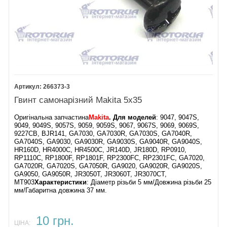
ведена
GA9020S
39.
Гвинт М5х16
40.
Промщит
41.
Підшипник 6203
42.
Кільце 78
43.
Фланець
266373-3
GA9020S
44.
Гвинт 6х22
Гвинт самонарізний Makita 5х35
45.
Оригінальна запчастина
Makita
. Для моделей
: 9047, 9047S,
Шпиндель
9049, 9049S, 9057S, 9059, 9059S, 9067, 9067S, 9069, 9069S,
GA9020S
9227CB, BJR141, GA7030, GA7030R, GA7030S, GA7040R,
46.
Гвинт М8х25
GA7040S, GA9030, GA9030R, GA9030S, GA9040R, GA9040S,
47.
HR160D, HR4000C, HR4500C, JR140D, JR180D, RP0910,
Захисний кожух
RP1110C, RP1800F, RP1801F, RP2300FC, RP2301FC, GA7020,
GA9020S
GA7020R, GA7020S, GA7050R, GA9020, GA9020R, GA9020S,
GA9050, GA9050R, JR3050T, JR3060T, JR3070CT,
48.
MT903
Характеристики
: Діаметр різьби 5 мм/Довжина різьби 25
Шайба фланець
мм/Габаритна довжина 37 мм.
Суперфланець
49.
Контрогайка
10 грн.
ЦІНА:
Супергайка