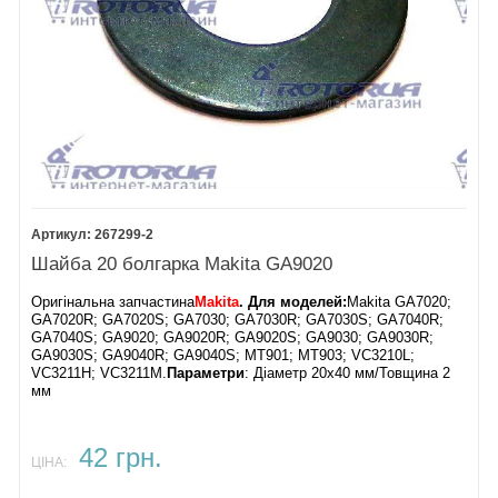
267299-2
Шайба 20 болгарка Makita GA9020
Оригінальна запчастина
Makita
. Для моделей:
Makita GA7020;
GA7020R; GA7020S; GA7030; GA7030R; GA7030S; GA7040R;
GA7040S; GA9020; GA9020R; GA9020S; GA9030; GA9030R;
GA9030S; GA9040R; GA9040S; MT901; MT903; VC3210L;
VC3211H; VC3211M.
Параметри
: Діаметр 20х40 мм/Товщина 2
мм
42 грн.
ЦІНА: