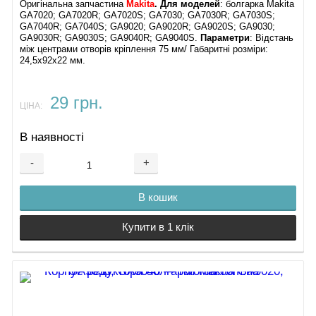
Оригінальна запчастина
Makita
. Для моделей
: болгарка Makita
GA7020; GA7020R; GA7020S; GA7030; GA7030R; GA7030S;
GA7040R; GA7040S; GA9020; GA9020R; GA9020S; GA9030;
GA9030R; GA9030S; GA9040R; GA9040S.
Параметри
: Відстань
між центрами отворів кріплення 75 мм/ Габаритні розміри:
24,5х92х22 мм.
29 грн.
ЦІНА:
В наявності
-
+
В кошик
Купити в 1 клік