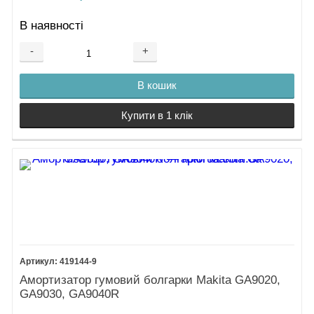
Супергайка
В наявності
Ezynut
50.
-
+
Пружинне
кільце
В кошик
51.
Бокова рукоятка
Купити в 1 клік
M14
Бокова рукоятка
виброзахищена
Ключ для
контрогайки
Кейс GA9020S
Мастило для
редуктора
419144-9
Амортизатор гумовий болгарки Makita GA9020,
GA9030, GA9040R