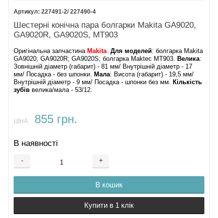
227491-2/ 227490-4
Шестерні конічна пара болгарки Makita GA9020,
GA9020R, GA9020S, MT903
Оригінальна запчастина
Makita
.
Для моделей
: болгарка Makita
GA9020; GA9020R; GA9020S; болгарка Maktec MT903.
Велика
:
Зовнішній діаметр (габарит) - 81 мм/ Внутрішній діаметр - 17
мм/ Посадка - без шпонки.
Мала
: Висота (габарит) - 19,5 мм/
Внутрішній діаметр - 9 мм/ Посадка - шпонки без мм.
Кількість
зубів
велика/мала - 53/12.
855 грн.
ЦІНА:
В наявності
-
+
В кошик
Купити в 1 клік