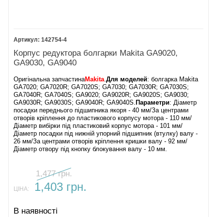
142754-4
Корпус редуктора болгарки Makita GA9020,
GA9030, GA9040
Оригінальна запчастина
Makita
.
Для моделей
: болгарка Makita
GA7020; GA7020R; GA7020S; GA7030; GA7030R; GA7030S;
GA7040R; GA7040S; GA9020; GA9020R; GA9020S; GA9030;
GA9030R; GA9030S; GA9040R; GA9040S.
Параметри
: Діаметр
посадки переднього підшипника якоря - 40 мм/За центрами
отворів кріплення до пластикового корпусу мотора - 110 мм/
Діаметр вибірки під пластиковий корпус мотора - 101 мм/
Діаметр посадки під нижній упорний підшипник (втулку) валу -
26 мм/За центрами отворів кріплення кришки валу - 92 мм/
Діаметр отвору під кнопку блокування валу - 10 мм.
1,477 грн.
1,403 грн.
ЦІНА:
В наявності