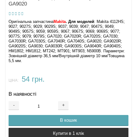
GA9020
Оригінальна запчастина
Makita
. Для моделей
: Makita 4112HS;
9027; 9027S; 9029; 9029S; 9037; 9039; 9047; 9047S; 9049;
9049S; 9057S; 9059; 9059S; 9067; 9067S; 9069; 9069S; 9077;
9077S; 9079; 9079S; GA7020; GA7020R; GA7020S; GA7030;
GA7030R; GA7030S; GA7040R; GA7040S; GA9020; GA9020R;
GA9020S; GA9030; GA9030R; GA9030S; GA9040R; GA9040S;
HM1802; HM1812; MT242; MT901; MT903; N5900B. Параметри:
Зовнішній діаметр 36,5 мм/Внутрішній діаметр 10 мм/Товщина
5,5 мм.
54 грн.
ЦІНА:
В наявності
-
+
В кошик
Купити в 1 клік