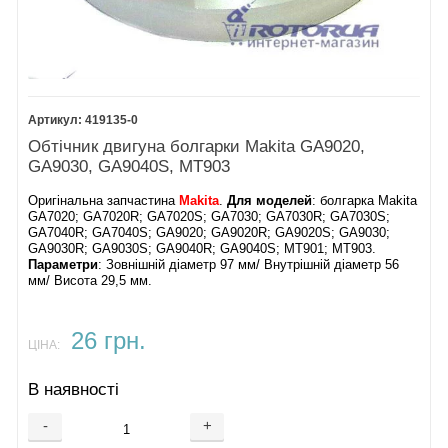
419135-0
Обтічник двигуна болгарки Makita GA9020,
GA9030, GA9040S, MT903
Оригінальна запчастина
Makita
.
Для моделей
: болгарка Makita
GA7020; GA7020R; GA7020S; GA7030; GA7030R; GA7030S;
GA7040R; GA7040S; GA9020; GA9020R; GA9020S; GA9030;
GA9030R; GA9030S; GA9040R; GA9040S; MT901; MT903.
Параметри
: Зовнішній діаметр 97 мм/ Внутрішній діаметр 56
мм/ Висота 29,5 мм.
26 грн.
ЦІНА:
В наявності
-
+