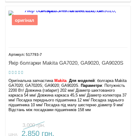
оригінал
517793-7
Якір болгарки Makita GA7020, GA9020, GA9020S
Оригінальна запчастина
Makita
.
Для моделей
: болгарка Makita
GA7020; GA7020S; GA9020; GA9020S.
Параметри
: Потужність
2200 Вт/ Довжина (габарит) 202 мм/ Діаметр шихтованого
каркаса 54 мм/ Довжина каркаса 45,5 мм/ Діаметр колектора 37
мм/ Посадка переднього підшипника 12 мм/ Посадка заднього
підшипника 10 мм/ Посадка під малу шестерню діаметр 9 мм/
Відстань між посадками підшипників 158 мм
3,000 грн.
2,850 грн.
ЦІНА: