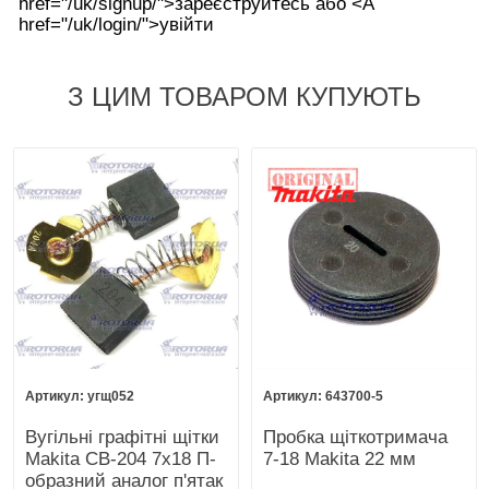
href="/uk/signup/">зареєструйтесь або <А
href="/uk/login/">увійти
З ЦИМ ТОВАРОМ КУПУЮТЬ
угщ052
643700-5
Вугільні графітні щітки
Пробка щіткотримача
Makita CB-204 7х18 П-
7-18 Makita 22 мм
образний аналог п'ятак