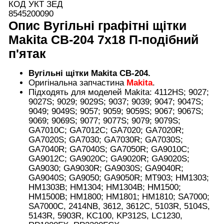
КОД УКТ ЗЕД
8545200090
Опис
Вугільні графітні щітки
Makita CB-204 7х18 П-подібний
п'ятак
Вугільні щітки Makita CB-204.
Оригінальна запчастина
Makita
.
Підходять для моделей Makita: 4112HS; 9027;
9027S; 9029; 9029S; 9037; 9039; 9047; 9047S;
9049; 9049S; 9057; 9059; 9059S; 9067; 9067S;
9069; 9069S; 9077; 9077S; 9079; 9079S;
GA7010C; GA7012C; GA7020; GA7020R;
GA7020S; GA7030; GA7030R; GA7030S;
GA7040R; GA7040S; GA7050R; GA9010C;
GA9012C; GA9020C; GA9020R; GA9020S;
GA9030; GA9030R; GA9030S; GA9040R;
GA9040S; GA9050; GA9050R; MT903; HM1303;
HM1303B; HM1304; HM1304B; HM1500;
HM1500B; HM1800; HM1801; HM1810; SA7000;
SA7000C, 2414NB, 3612, 3612C, 5103R, 5104S,
5143R, 5903R, KC100, KP312S, LC1230,