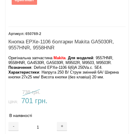
650769-2
Кнопка EPXe-1106 болгарки Makita GA5030R,
9557HNR, 9558HNR
Оригінальна запчастина
Makita
.
Для моделей
: 9557HNR,
9558HNR, GA4530R, GA5030R, M9502R, M9503, M9503R.
Позначення
: Defond EPXe-1106 6(6)A 250Va.c. 5E4.
Характеристики
: Напруга 250 В/ Струм змінний 6А/ Ширина
кнопки 27х25 мм/ Висота кнопки (без клавіші) 20 мм.
738 грн.
701 грн.
ЦІНА:
В наявності
-
+