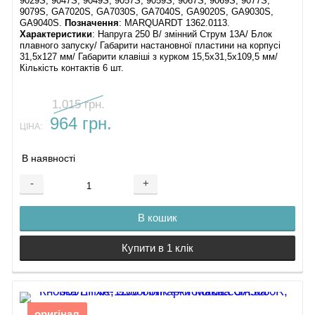
9029S, 9047S, 9049S, 9057S, 9059S, 9067S, 9069S, 9077S,
9079S, GA7020S, GA7030S, GA7040S, GA9020S, GA9030S,
GA9040S.
Позначення
: MARQUARDT 1362.0113.
Характеристики
: Напруга 250 В/ змінний Струм 13А/ Блок
плавного запуску/ Габарити настановної пластини на корпусі
31,5х127 мм/ Габарити клавіші з курком 15,5х31,5х109,5 мм/
Кількість контактів 6 шт.
1,015 грн.
964 грн.
ЦІНА:
В наявності
-
+
В кошик
Купити в 1 клік
оригінал