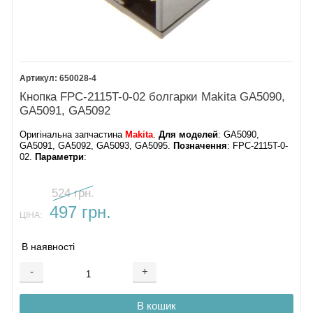
650028-4
Кнопка FPC-2115T-0-02 болгарки Makita GA5090,
GA5091, GA5092
Оригінальна запчастина
Makita
.
Для моделей
: GA5090,
GA5091, GA5092, GA5093, GA5095.
Позначення
: FPC-2115T-0-
02.
Параметри
:
524 грн.
497 грн.
ЦІНА:
В наявності
-
+
В кошик