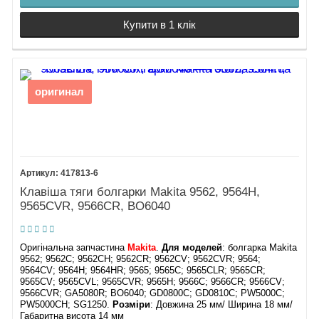
Купити в 1 клік
оригинал
417813-6
Клавіша тяги болгарки Makita 9562, 9564H,
9565CVR, 9566CR, BO6040
Оригінальна запчастина
Makita
.
Для моделей
: болгарка Makita
9562; 9562C; 9562CH; 9562CR; 9562CV; 9562CVR; 9564;
9564CV; 9564H; 9564HR; 9565; 9565C; 9565CLR; 9565CR;
9565CV; 9565CVL; 9565CVR; 9565H; 9566C; 9566CR; 9566CV;
9566CVR; GA5080R; BO6040; GD0800C; GD0810C; PW5000C;
PW5000CH; SG1250.
Розміри
: Довжина 25 мм/ Ширина 18 мм/
Габаритна висота 14 мм