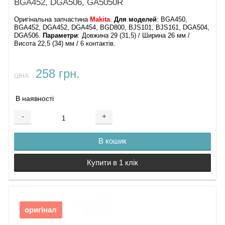
BGA452, DGA506, GA5050R
Оригінальна запчастина
Makita
.
Для моделей
: BGA450,
BGA452, DGA452, DGA454, BGD800, BJS101, BJS161, DGA504,
DGA506.
Параметри
: Довжина 29 (31,5) / Ширина 26 мм /
Висота 22,5 (34) мм / 6 контактів.
258 грн.
ЦІНА:
В наявності
-
+
В кошик
Купити в 1 клік
оригінал