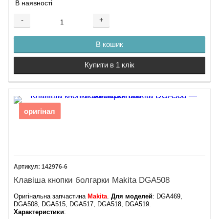
В наявності
-
+
В кошик
Купити в 1 клік
оригінал
142976-6
Клавіша кнопки болгарки Makita DGA508
Оригінальна запчастина
Makita
.
Для моделей
: DGA469,
DGA508, DGA515, DGA517, DGA518, DGA519.
Характеристики
: