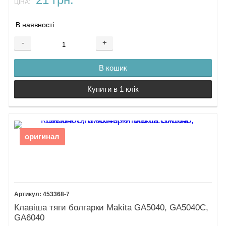
21 грн.
ЦІНА:
В наявності
-
+
В кошик
Купити в 1 клік
оригинал
453368-7
Клавіша тяги болгарки Makita GA5040, GA5040C,
GA6040