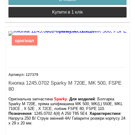
Купити в 1 клік
оригінал
127379
Кнопка 1245.0702 Sparky M 720E, MK 500, FSPE
80
Оригінальна запчастина
Sparky
.
Для моделей
: Болгарка
Sparky M 720E, пряма шліфмашина MK 500, MK(L) 550E, MKL
710CE , X 52E , X 72CE, лобзик FSPE 80, FSPE 110.
Позначення
: 1245.0702 4(4) A 250 T85 5E4.
Характеристики
:
Напруга 250 В/ Струм змінний 4А/ Габаритні розміри корпусу 24
х 29 х 20 мм.