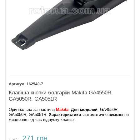
162540-7
Клавіша кнопки болгарки Makita GA4550R,
GA5050R, GA5051R
Оригінальна запчастина
Makita
.
Для моделей
: GA4550R,
GA5050R, GA5051R.
Характеристики
: автоматичне вимкнення
живлення під час відпуску клавіші.
271 грн.
ЦІНА: