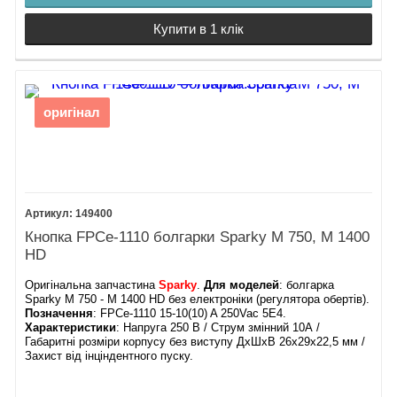
Купити в 1 клік
оригінал
149400
Кнопка FPCe-1110 болгарки Sparky М 750, М 1400
HD
Оригінальна запчастина
Sparky
.
Для моделей
: болгарка
Sparky М 750 - М 1400 HD без електроніки (регулятора обертів).
Позначення
: FPCe-1110 15-10(10) A 250Vac 5E4.
Характеристики
: Напруга 250 В / Струм змінний 10А /
Габаритні розміри корпусу без виступу ДхШхВ 26х29х22,5 мм /
Захист від інціндентного пуску.