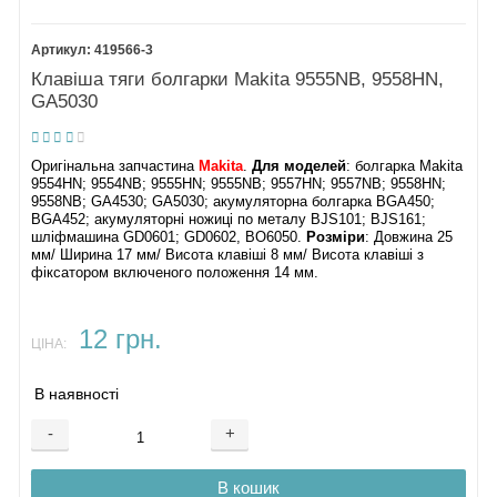
419566-3
Клавіша тяги болгарки Makita 9555NB, 9558HN,
GA5030
Оригінальна запчастина
Makita
.
Для моделей
: болгарка Makita
9554HN; 9554NB; 9555HN; 9555NB; 9557HN; 9557NB; 9558HN;
9558NB; GA4530; GA5030; акумуляторна болгарка BGA450;
BGA452; акумуляторні ножиці по металу BJS101; BJS161;
шліфмашина GD0601; GD0602, BO6050.
Розміри
: Довжина 25
мм/ Ширина 17 мм/ Висота клавіші 8 мм/ Висота клавіші з
фіксатором включеного положення 14 мм.
12 грн.
ЦІНА:
В наявності
-
+
В кошик