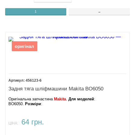
1
→
оригінал
456123-6
Задня тяга шліфмашини Makita BO6050
Оригінальна запчастина
Makita
.
Для моделей
:
BO6050.
Розміри
:
64 грн.
ЦІНА: