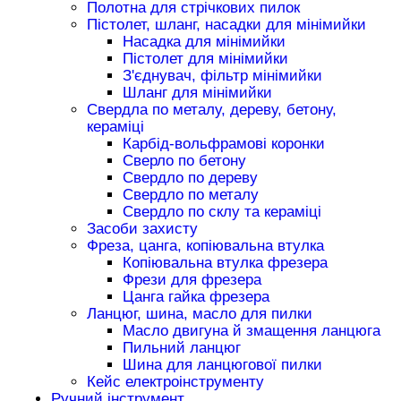
Полотна для стрічкових пилок
Пістолет, шланг, насадки для мінімийки
Насадка для мінімийки
Пістолет для мінімийки
З'єднувач, фільтр мінімийки
Шланг для мінімийки
Свердла по металу, дереву, бетону,
кераміці
Карбід-вольфрамові коронки
Сверло по бетону
Свердло по дереву
Свердло по металу
Свердло по склу та кераміці
Засоби захисту
Фреза, цанга, копіювальна втулка
Копіювальна втулка фрезера
Фрези для фрезера
Цанга гайка фрезера
Ланцюг, шина, масло для пилки
Масло двигуна й змащення ланцюга
Пильний ланцюг
Шина для ланцюгової пилки
Кейс електроінструменту
Ручний інструмент