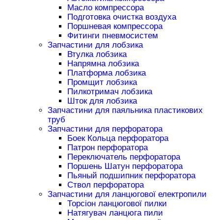
Масло компрессора
Подготовка очистка воздуха
Поршневая компрессора
Фитинги пневмосистем
Запчастини для лобзика
Втулка лобзика
Напрямна лобзика
Платформа лобзика
Промщит лобзика
Пилкотримач лобзика
Шток для лобзика
Запчастини для паяльника пластикових
труб
Запчастини для перфоратора
Боек Кольца перфоратора
Патрон перфоратора
Переключатель перфоратора
Поршень Шатун перфоратора
Пьяный подшипник перфоратора
Ствол перфоратора
Запчастини для ланцюгової електропили
Торсіон ланцюгової пилки
Натягувач ланцюга пили