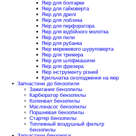
Якір для болгарки
Якір для гайковерта
Якір для дрилі
Якір для лобзика
Якір для перфоратора
Якір для відбійного молотка
Якір для пили
Якір для рубанка
Якір мережевого шуруповерта
Якір для тримера
Якір для шліфмашини
Якір для фрезера
Якір інструменту різний
Крильчатка охолодження на якір
Запчастини до бензопили
Зажигание бензопилы
Карбюратор бензопилы
Коленвал бензопилы
Маслонасос бензопилы
Поршневая бензопилы
Стартер бензопилы
Топливный воздушный фильтр
бензопилы
Запчастини бензокоси