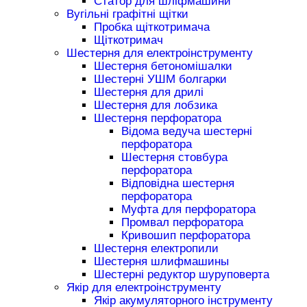
Статор для шліфмашини
Вугільні графітні щітки
Пробка щіткотримача
Щіткотримач
Шестерня для електроінструменту
Шестерня бетономішалки
Шестерні УШМ болгарки
Шестерня для дрилі
Шестерня для лобзика
Шестерня перфоратора
Відома ведуча шестерні
перфоратора
Шестерня стовбура
перфоратора
Відповідна шестерня
перфоратора
Муфта для перфоратора
Промвал перфоратора
Кривошип перфоратора
Шестерня електропили
Шестерня шлифмашины
Шестерні редуктор шуруповерта
Якір для електроінструменту
Якір акумуляторного інструменту