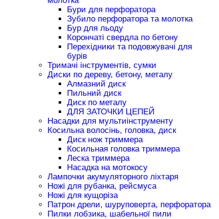
молотка
Бури для перфоратора
Зубило перфоратора та молотка
Бур для льоду
Корончаті свердла по бетону
Перехідники та подовжувачі для
бурів
Тримачі інструментів, сумки
Диски по дереву, бетону, металу
Алмазний диск
Пильний диск
Диск по металу
ДЛЯ ЗАТОЧКИ ЦЕПЕЙ
Насадки для мультиінструменту
Косильна волосінь, головка, диск
Диск нож триммера
Косильная головка триммера
Леска триммера
Насадка на мотокосу
Лампочки акумуляторного ліхтаря
Ножі для рубанка, рейсмуса
Ножі для кущоріза
Патрон дрели, шуруповерта, перфоратора
Пилки лобзика, шабельної пили