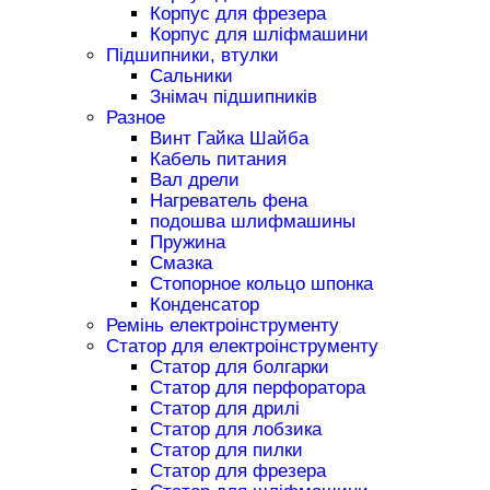
Корпус для фрезера
Корпус для шліфмашини
Підшипники, втулки
Сальники
Знімач підшипників
Разное
Винт Гайка Шайба
Кабель питания
Вал дрели
Нагреватель фена
подошва шлифмашины
Пружина
Смазка
Стопорное кольцо шпонка
Конденсатор
Ремінь електроінструменту
Статор для електроінструменту
Статор для болгарки
Статор для перфоратора
Статор для дрилі
Статор для лобзика
Статор для пилки
Статор для фрезера