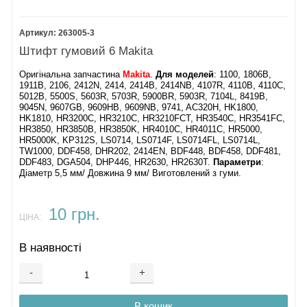
263005-3
Штифт гумовий 6 Makita
Оригінальна запчастина
Makita
.
Для моделей
: 1100, 1806B,
1911B, 2106, 2412N, 2414, 2414B, 2414NB, 4107R, 4110B, 4110C,
5012B, 5500S, 5603R, 5703R, 5900BR, 5903R, 7104L, 8419B,
9045N, 9607GB, 9609HB, 9609NB, 9741, AC320H, HK1800,
HK1810, HR3200C, HR3210C, HR3210FCT, HR3540C, HR3541FC,
HR3850, HR3850B, HR3850K, HR4010C, HR4011C, HR5000,
HR5000K, KP312S, LS0714, LS0714F, LS0714FL, LS0714L,
TW1000, DDF458, DHR202, 2414EN, BDF448, BDF458, DDF481,
DDF483, DGA504, DHP446, HR2630, HR2630T.
Параметри
:
Діаметр 5,5 мм/ Довжина 9 мм/ Виготовлений з гуми.
10 грн.
ЦІНА:
В наявності
-
+
В кошик