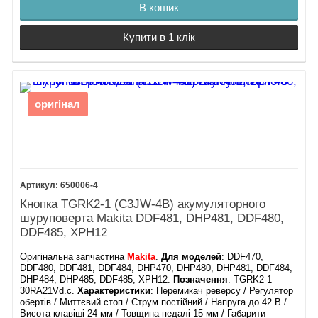
В кошик
Купити в 1 клік
оригінал
650006-4
Кнопка TGRK2-1 (C3JW-4B) акумуляторного
шуруповерта Makita DDF481, DHP481, DDF480,
DDF485, XPH12
Оригінальна запчастина
Makita
.
Для моделей
: DDF470,
DDF480, DDF481, DDF484, DHP470, DHP480, DHP481, DDF484,
DHP484, DHP485, DDF485, XPH12.
Позначення
: TGRK2-1
30RA21Vd.c.
Характеристики
: Перемикач реверсу / Регулятор
обертів / Миттєвий стоп / Струм постійний / Напруга до 42 В /
Висота клавіші 24 мм / Товщина педалі 15 мм / Габарити