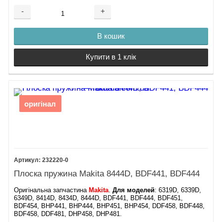
-
+
В кошик
Купити в 1 клік
оригінал
232220-0
Плоска пружина Makita 8444D, BDF441, BDF444
Оригінальна запчастина
Makita
.
Для моделей
: 6319D, 6339D,
6349D, 8414D, 8434D, 8444D, BDF441, BDF444, BDF451,
BDF454, BHP441, BHP444, BHP451, BHP454, DDF458, BDF448,
BDF458, DDF481, DHP458, DHP481.