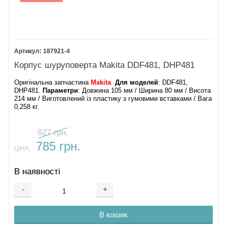
Пружина
6.
Важіль реверсу
7.
Кнопка DDF481
187921-4
8.
Корпус шуруповерта Makita DDF481, DHP481
Гвинт ліве
різьблення 6х21
Оригінальна запчастина
Makita
.
Для моделей
: DDF481,
9.
Патрон 13 мм
DHP481.
Параметри
: Довжина 105 мм / Ширина 80 мм / Висота
214 мм / Виготовлений із пластику з гумовими вставками / Вага
Патрон
0,258 кг.
металевий
10.
827 грн.
Гвинт
самонарізний
785 грн.
ЦІНА:
4х18
11.
Редуктор Makita
В наявності
DDF481
-
+
12.
Індикаторна
панель
В кошик
14.