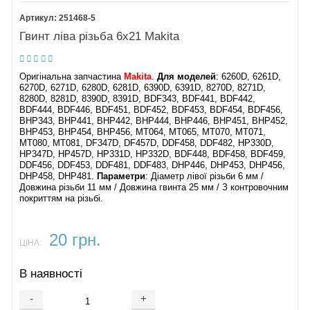
251468-5
Гвинт ліва різьба 6х21 Makita
Оригінальна запчастина
Makita
.
Для моделей
: 6260D, 6261D,
6270D, 6271D, 6280D, 6281D, 6390D, 6391D, 8270D, 8271D,
8280D, 8281D, 8390D, 8391D, BDF343, BDF441, BDF442,
BDF444, BDF446, BDF451, BDF452, BDF453, BDF454, BDF456,
BHP343, BHP441, BHP442, BHP444, BHP446, BHP451, BHP452,
BHP453, BHP454, BHP456, MT064, MT065, MT070, MT071,
MT080, MT081, DF347D, DF457D, DDF458, DDF482, HP330D,
HP347D, HP457D, HP331D, HP332D, BDF448, BDF458, BDF459,
DDF456, DDF453, DDF481, DDF483, DHP446, DHP453, DHP456,
DHP458, DHP481​.
Параметри
: Діаметр лівої різьби 6 мм /
Довжина різьби 11 мм / Довжина гвинта 25 мм / З контровочним
покриттям на різьбі.
20 грн.
ЦІНА:
В наявності
-
+