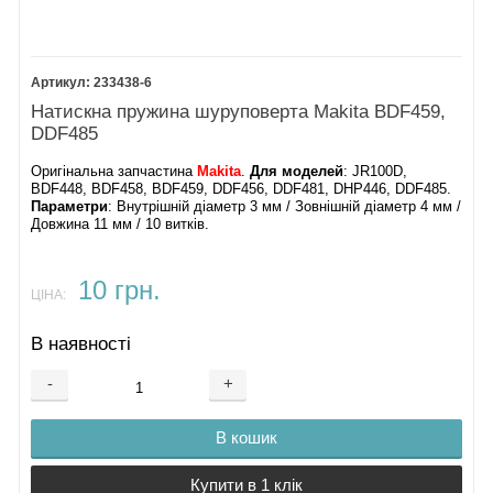
233438-6
Натискна пружина шуруповерта Makita BDF459,
DDF485
Оригінальна запчастина
Makita
.
Для моделей
: JR100D,
BDF448, BDF458, BDF459, DDF456, DDF481, DHP446, DDF485​​.
Параметри
: Внутрішній діаметр 3 мм / Зовнішній діаметр 4 мм /
Довжина 11 мм / 10 витків.
10 грн.
ЦІНА:
В наявності
-
+
В кошик
Купити в 1 клік