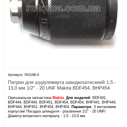
763196-5
Патрон для шуруповерта швидкозатискний 1,5 -
13,0 мм 1/2" - 20 UNF Makita BDF454, BHP454
Оригынальна запчастина
Makita
.
Для моделей
: BDF441,
BDF444, BDF444, BDF451, BDF454, BDF454, BHP441, BHP444,
BHP444, BHP451, BHP454, BHP454.
Параметри
: З металевим
корпусом/ Посадка шпинделя - різьблення 1/2" - 20 UNF/
Діаметр витратного матеріалу - 1,5 - 13,0 мм.