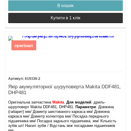
В кошик
Купити в 1 клік
оригінал
619336-2
Якір акумуляторної шуруповерта Makita DDF481,
DHP481
Оригінальна запчастина
Makita
.
Для моделей
: дриль-
шуруповерт Makita DDF481, DHP481.
Параметри
: Довжина
(габарит) мм/ Діаметр шихтованого каркаса мм/ Довжина
каркаса мм/ Діаметр колектора мм/ Посадка переднього
підшипника мм/ Посадка заднього підшипника, мм/ Кількість
зубів шт/ Нахил зубів / Відстань між посадками підшипників
мм.