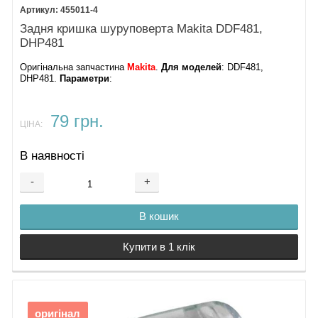
455011-4
Задня кришка шуруповерта Makita DDF481,
DHP481
Оригінальна запчастина
Makita
.
Для моделей
: DDF481,
DHP481.
Параметри
:
79 грн.
ЦІНА:
В наявності
-
+
В кошик
Купити в 1 клік
оригінал