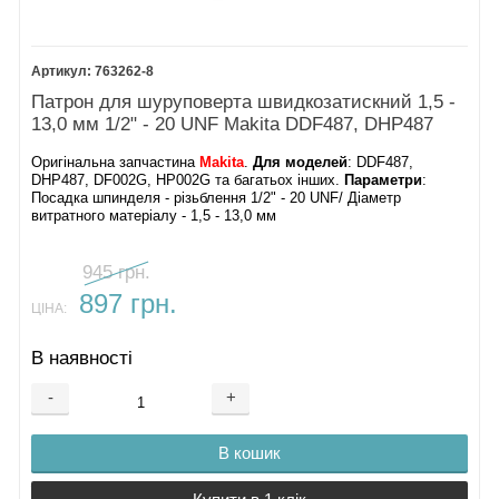
пристрій
DC18RC
Акумулятор 18
763262-8
V 1.5 А/ч
Акумулятор 18
Патрон для шуруповерта швидкозатискний 1,5 -
V 3.0 А/ч
13,0 мм 1/2" - 20 UNF Makita DDF487, DHP487
Акумулятор 18
V 4.0 А/ч
Оригінальна запчастина
Makita
.
Для моделей
: DDF487,
Акумулятор 18
DHP487, DF002G, HP002G та багатьох інших.
Параметри
:
Посадка шпинделя - різьблення 1/2" - 20 UNF/ Діаметр
V 5.0 А/ч
витратного матеріалу - 1,5 - 13,0 мм
Акумулятор 18
V 6.0 А/ч
945 грн.
897 грн.
ЦІНА:
В наявності
-
+
В кошик