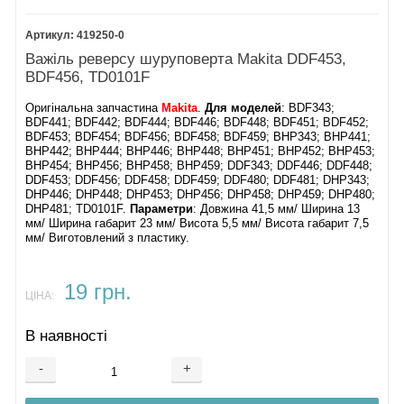
419250-0
Важіль реверсу шуруповерта Makita DDF453,
BDF456, TD0101F
Оригінальна запчастина
Makita
.
Для моделей
: BDF343;
BDF441; BDF442; BDF444; BDF446; BDF448; BDF451; BDF452;
BDF453; BDF454; BDF456; BDF458; BDF459; BHP343; BHP441;
BHP442; BHP444; BHP446; BHP448; BHP451; BHP452; BHP453;
BHP454; BHP456; BHP458; BHP459; DDF343; DDF446; DDF448;
DDF453; DDF456; DDF458; DDF459; DDF480; DDF481; DHP343;
DHP446; DHP448; DHP453; DHP456; DHP458; DHP459; DHP480;
DHP481; TD0101F.
Параметри
: Довжина 41,5 мм/ Ширина 13
мм/ Ширина габарит 23 мм/ Висота 5,5 мм/ Висота габарит 7,5
мм/ Виготовлений з пластику.
19 грн.
ЦІНА:
В наявності
-
+