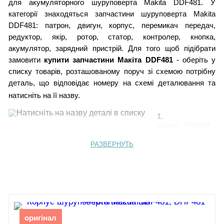
для акумуляторного шуруповерта Makita DDF481. У
категорії знаходяться запчастини шуруповерта Makita
DDF481: патрон, двигун, корпус, перемикач передач,
редуктор, якір, ротор, статор, контролер, кнопка,
акумулятор, зарядний пристрій. Для того щоб підібрати
замовити
купити запчастини Макіта DDF481
- оберіть у
списку товарів, розташованому поруч зі схемою потрібну
деталь, що відповідає номеру на схемі деталювання та
натисніть на її назву.
1.
Корпус DDF481
РАЗВЕРНУТЬ
Штифт гумовий
6
2. Наліпка
3.
Гвинт PT 3х16
4.
Плоска пружина
5.
Перемикач
оригінал
передач