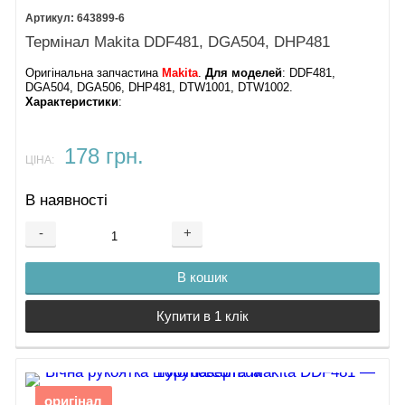
643899-6
Термінал Makita DDF481, DGA504, DHP481
Оригінальна запчастина
Makita
.
Для моделей
: DDF481,
DGA504, DGA506, DHP481, DTW1001, DTW1002.
Характеристики
:
178 грн.
ЦІНА:
В наявності
-
+
В кошик
Купити в 1 клік
оригінал