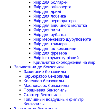
Якір для болгарки
Якір для гайковерта
Якір для дрилі
Якір для лобзика
Якір для перфоратора
Якір для відбійного молотка
Якір для пили
Якір для рубанка
Якір мережевого шуруповерта
Якір для тримера
Якір для шліфмашини
Якір для фрезера
Якір інструменту різний
Крильчатка охолодження на якір
Запчастини до бензопили
Зажигание бензопилы
Карбюратор бензопилы
Коленвал бензопилы
Маслонасос бензопилы
Поршневая бензопилы
Стартер бензопилы
Топливный воздушный фильтр
бензопилы
Запчастини бензокоси