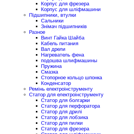
Корпус для фрезера
Корпус для шліфмашини
Підшипники, втулки
Сальники
Знімач підшипників
Разное
Винт Гайка Шайба
Кабель питания
Вал дрели
Нагреватель фена
подошва шлифмашины
Пружина
Смазка
Стопорное кольцо шпонка
Конденсатор
Ремінь електроінструменту
Статор для електроінструменту
Статор для болгарки
Статор для перфоратора
Статор для дрилі
Статор для лобзика
Статор для пилки
Статор для фрезера