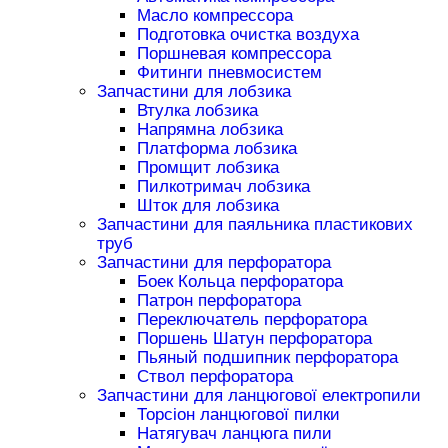
Масло компрессора
Подготовка очистка воздуха
Поршневая компрессора
Фитинги пневмосистем
Запчастини для лобзика
Втулка лобзика
Напрямна лобзика
Платформа лобзика
Промщит лобзика
Пилкотримач лобзика
Шток для лобзика
Запчастини для паяльника пластикових
труб
Запчастини для перфоратора
Боек Кольца перфоратора
Патрон перфоратора
Переключатель перфоратора
Поршень Шатун перфоратора
Пьяный подшипник перфоратора
Ствол перфоратора
Запчастини для ланцюгової електропили
Торсіон ланцюгової пилки
Натягувач ланцюга пили