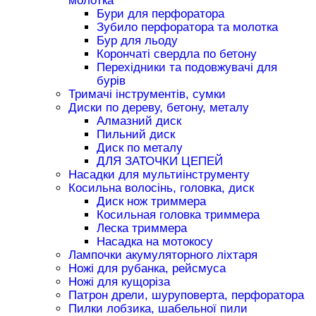
молотка
Бури для перфоратора
Зубило перфоратора та молотка
Бур для льоду
Корончаті свердла по бетону
Перехідники та подовжувачі для
бурів
Тримачі інструментів, сумки
Диски по дереву, бетону, металу
Алмазний диск
Пильний диск
Диск по металу
ДЛЯ ЗАТОЧКИ ЦЕПЕЙ
Насадки для мультиінструменту
Косильна волосінь, головка, диск
Диск нож триммера
Косильная головка триммера
Леска триммера
Насадка на мотокосу
Лампочки акумуляторного ліхтаря
Ножі для рубанка, рейсмуса
Ножі для кущоріза
Патрон дрели, шуруповерта, перфоратора
Пилки лобзика, шабельної пили