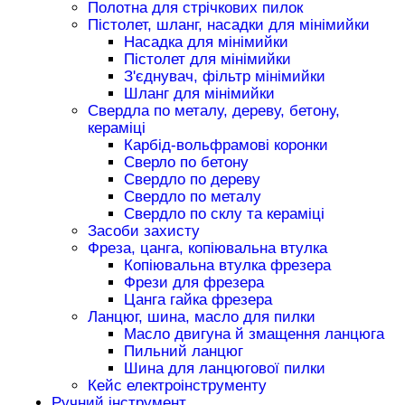
Полотна для стрічкових пилок
Пістолет, шланг, насадки для мінімийки
Насадка для мінімийки
Пістолет для мінімийки
З'єднувач, фільтр мінімийки
Шланг для мінімийки
Свердла по металу, дереву, бетону,
кераміці
Карбід-вольфрамові коронки
Сверло по бетону
Свердло по дереву
Свердло по металу
Свердло по склу та кераміці
Засоби захисту
Фреза, цанга, копіювальна втулка
Копіювальна втулка фрезера
Фрези для фрезера
Цанга гайка фрезера
Ланцюг, шина, масло для пилки
Масло двигуна й змащення ланцюга
Пильний ланцюг
Шина для ланцюгової пилки
Кейс електроінструменту
Ручний інструмент