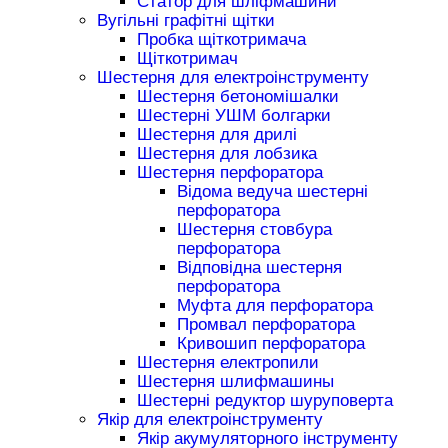
Статор для шліфмашини
Вугільні графітні щітки
Пробка щіткотримача
Щіткотримач
Шестерня для електроінструменту
Шестерня бетономішалки
Шестерні УШМ болгарки
Шестерня для дрилі
Шестерня для лобзика
Шестерня перфоратора
Відома ведуча шестерні
перфоратора
Шестерня стовбура
перфоратора
Відповідна шестерня
перфоратора
Муфта для перфоратора
Промвал перфоратора
Кривошип перфоратора
Шестерня електропили
Шестерня шлифмашины
Шестерні редуктор шуруповерта
Якір для електроінструменту
Якір акумуляторного інструменту