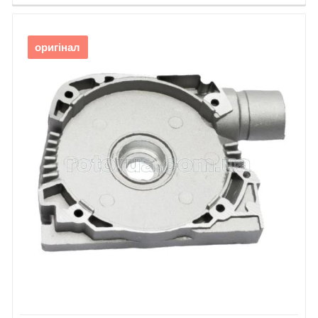
76.
Шуруп
38.
Шайба 16
Мастило для редуктора
оригінал