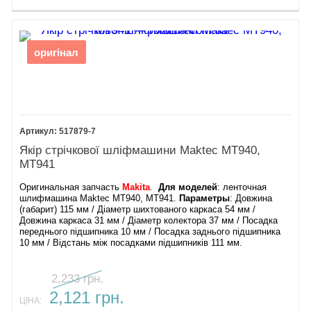
оригінал
517879-7
Якір стрічкової шліфмашини Maktec МТ940,
МТ941
Оригинальная запчасть
Makita
.
Для моделей
: ленточная
шлифмашина Maktec МТ940, МТ941.
Параметры
: Довжина
(габарит) 115 мм / Діаметр шихтованого каркаса 54 мм /
Довжина каркаса 31 мм / Діаметр колектора 37 мм / Посадка
переднього підшипника 10 мм / Посадка заднього підшипника
10 мм / Відстань між посадками підшипників 111 мм.
2,233 грн.
2,121 грн.
ЦІНА: