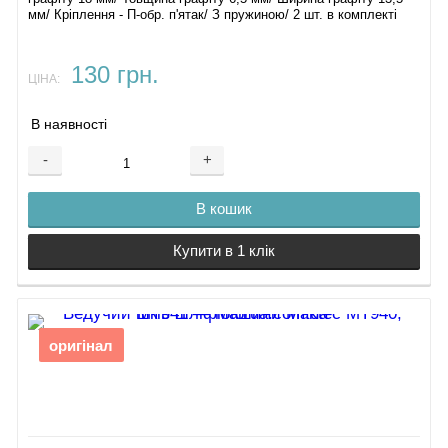
мм/ Кріплення - П-обр. п'ятак/ З пружиною/ 2 шт. в комплекті
130 грн.
ЦІНА:
В наявності
-
+
В кошик
Купити в 1 клік
оригінал