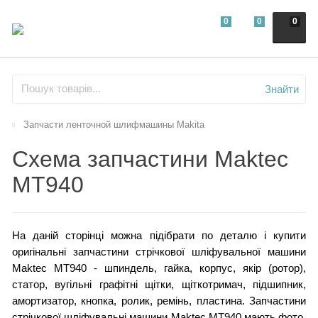
0
0
0
Знайти
Запчасти ленточной шлифмашины Makita
Схема запчастини Maktec
MT940
На даній сторінці можна підібрати по деталю і купити
оригінальні запчастини стрічкової шліфувальної машини
Maktec MT940 - шпиндель, гайка, корпус, якір (ротор),
статор, вугільні графітні щітки, щіткотримач, підшипник,
амортизатор, кнопка, ролик, ремінь, пластина. Запчастини
стрічкової шліфувальні машини Maktec MT940 мають фото,