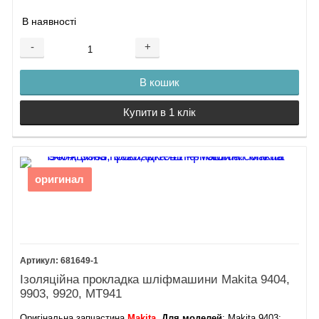
В наявності
-
+
В кошик
Купити в 1 клік
оригинал
681649-1
Ізоляційна прокладка шліфмашини Makita 9404,
9903, 9920, MT941
Оригінальна запчастина
Makita
.
Для моделей
: Makita 9403;