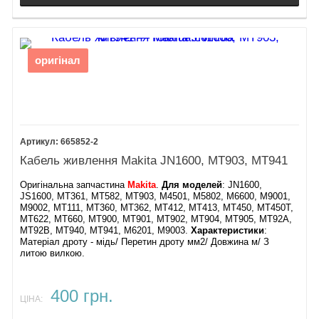
оригінал
665852-2
Кабель живлення Makita JN1600, MT903, MT941
Оригінальна запчастина
Makita
.
Для моделей
: JN1600,
JS1600, MT361, MT582, MT903, M4501, M5802, M6600, M9001,
M9002, MT111, MT360, MT362, MT412, MT413, MT450, MT450T,
MT622, MT660, MT900, MT901, MT902, MT904, MT905, MT92A,
MT92B, MT940, MT941, M6201, M9003.
Характеристики
:
Матеріал дроту - мідь/ Перетин дроту мм2/ Довжина м/ З
литою вилкою.
400 грн.
ЦІНА: