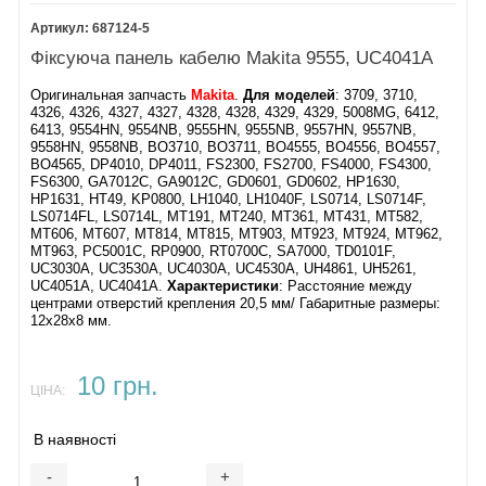
687124-5
Фіксуюча панель кабелю Makita 9555, UC4041A
Оригинальная запчасть
Makita
.
Для моделей
: 3709, 3710,
4326, 4326, 4327, 4327, 4328, 4328, 4329, 4329, 5008MG, 6412,
6413, 9554HN, 9554NB, 9555HN, 9555NB, 9557HN, 9557NB,
9558HN, 9558NB, BO3710, BO3711, BO4555, BO4556, BO4557,
BO4565, DP4010, DP4011, FS2300, FS2700, FS4000, FS4300,
FS6300, GA7012C, GA9012C, GD0601, GD0602, HP1630,
HP1631, HT49, KP0800, LH1040, LH1040F, LS0714, LS0714F,
LS0714FL, LS0714L, MT191, MT240, MT361, MT431, MT582,
MT606, MT607, MT814, MT815, MT903, MT923, MT924, MT962,
MT963, PC5001C, RP0900, RT0700C, SA7000, TD0101F,
UC3030A, UC3530A, UC4030A, UC4530A, UH4861, UH5261,
UC4051A, UC4041A.
Характеристики
: ​Расстояние между
центрами отверстий крепления 20,5 мм/ Габаритные размеры:
12х28х8 мм.
10 грн.
ЦІНА:
В наявності
-
+