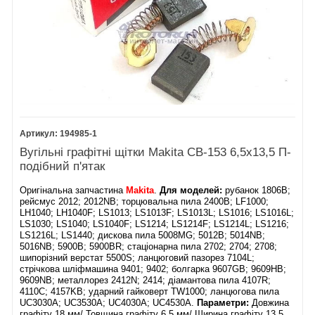
194985-1
Вугільні графітні щітки Makita CB-153 6,5х13,5 П-
подібний п'ятак
Оригінальна запчастина
Makita
.
Для моделей:
рубанок 1806B;
рейсмус 2012; 2012NB; торцювальна пила 2400B; LF1000;
LH1040; LH1040F; LS1013; LS1013F; LS1013L; LS1016; LS1016L;
LS1030; LS1040; LS1040F; LS1214; LS1214F; LS1214L; LS1216;
LS1216L; LS1440; дискова пила 5008MG; 5012B; 5014NB;
5016NB; 5900B; 5900BR; стаціонарна пила 2702; 2704; 2708;
шипорізний верстат 5500S; ланцюговий пазорез 7104L;
стрічкова шліфмашина 9401; 9402; болгарка 9607GB; 9609HB;
9609NB; металлорез 2412N; 2414; діамантова пила 4107R;
4110C; 4157KB; ударний гайковерт TW1000; ланцюгова пила
UC3030A; UC3530A; UC4030A; UC4530A.
Параметри:
Довжина
графіту 18 мм/ Товщина графіту 6,5 мм/ Ширина графіту 13,5