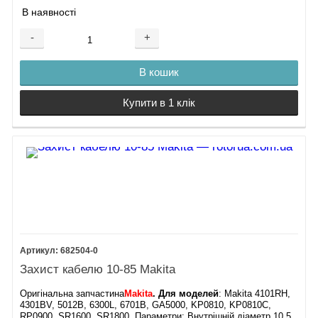
В наявності
-
+
В кошик
Купити в 1 клік
682504-0
Захист кабелю 10-85 Makita
Оригінальна запчастина
Makita
. Для моделей
: Makita 4101RH,
4301BV, 5012B, 6300L, 6701B, GA5000, KP0810, KP0810C,
RP0900, SR1600, SR1800. Параметри: Внутрішній діаметр 10,5