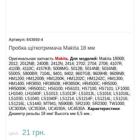
643650-4
Пробка щіткотримача Makita 18 мм
Оригинальная запчасть
Makita
. Для моделей:
Makita 1806B;
2012; 2012NB; 2400B; 2412N; 2414; 2702; 2704; 2708; 4107R;
4110B; 4110C; 4157KB; 5008MG; 5012B; 5014NB; 5016NB;
5500S; 5900BR; 7104L; 9401; 9402; 9607GB; 9609HB; 9609NB;
HM1200; HM1200B; HM1200K; HM1202C; HM1242C; HM1300;
HM1400; HR3850; HR3850B; HR3850K; HR4500C; HR5000;
HR5000K; HR5001C; HS6100; HS6101; HS7100; HS7101; LF1000;
LH1040; LH1040F; LS1013; LS1013F; LS1013L; LS1016; LS1016L;
LS1030; LS1040; LS1040F; LS1214; LS1214F; LS1214L; LS1216;
LS1216L; LS1440; MT941; N5900B; SR2100; SR2300; TW1000;
UC3030A; UC3530A; UC4030A; UC4530A.
Характеристики
:
Диаметр резьбы 18 мм/ Высота мм 6,5 мм..
21 грн.
ЦІНА: