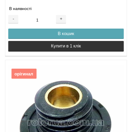
В наявності
-
+
В кошик
Купити в 1 клік
орігинал