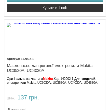
Купити в 1 клік
142002-1
Маслонасос ланцюгової електропили Makita
UC3530A, UC4030A
Оригінальна запчастина
Makita
.
Код 142002-1.
Для моделей
:
електропили Makita UC3030A; UC3530A; UC4030A; UC4530A.
137 грн.
ЦІНА:
В наявності