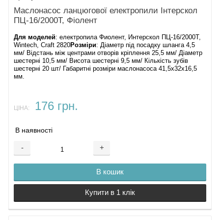
Маслонасос ланцюгової електропили Інтерскол
ПЦ-16/2000T, Фіолент
Для моделей
: електропила Фиолент, Интерскол ПЦ-16/2000T,
Wintech, Craft 2820
Розміри
: Діаметр під посадку шланга 4,5
мм/ Відстань між центрами отворів кріплення 25,5 мм/ Діаметр
шестерні 10,5 мм/ Висота шестерні 9,5 мм/ Кількість зубів
шестерні 20 шт/ Габаритні розміри маслонасоса 41,5х32х16,5
мм.
176 грн.
ЦІНА:
В наявності
-
+
В кошик
Купити в 1 клік