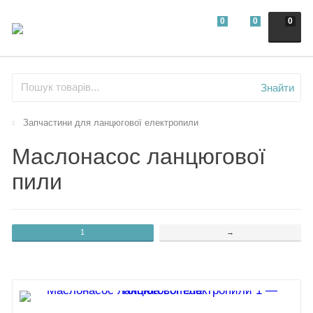
0
0
0
Знайти
Запчастини для ланцюгової електропили
Маслонасос ланцюгової
пили
1
→