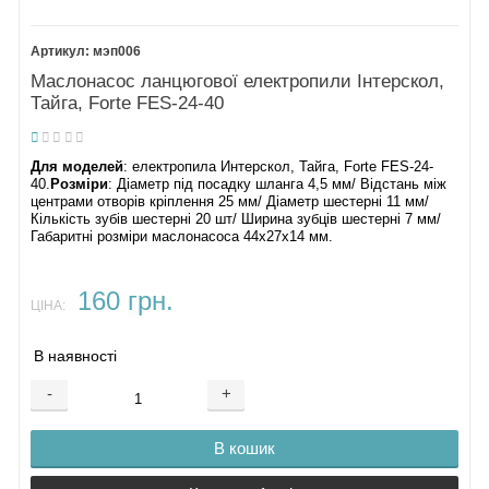
мэп006
Маслонасос ланцюгової електропили Інтерскол,
Тайга, Forte FES-24-40
Для моделей
: електропила Интерскол, Тайга, Forte FES-24-
40.
Розміри
: Діаметр під посадку шланга 4,5 мм/ Відстань між
центрами отворів кріплення 25 мм/ Діаметр шестерні 11 мм/
Кількість зубів шестерні 20 шт/ Ширина зубців шестерні 7 мм/
Габаритні розміри маслонасоса 44х27х14 мм.
160 грн.
ЦІНА:
В наявності
-
+
В кошик