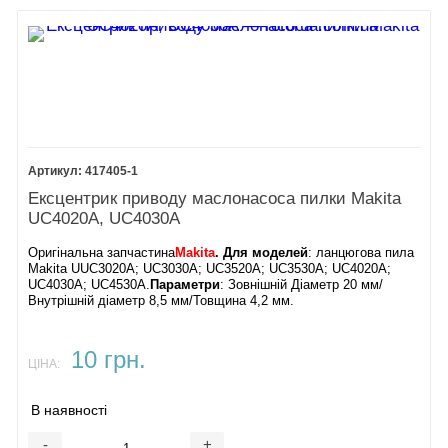
417405-1
Ексцентрик приводу маслонасоса пилки Makita
UC4020A, UC4030A
Оригінальна запчастина
Makita
. Для моделей
: ланцюгова пила
Makita UUC3020A; UC3030A; UC3520A; UC3530A; UC4020A;
UC4030A; UC4530A.
Параметри
: Зовнішній Діаметр 20 мм/
Внутрішній діаметр 8,5 мм/Товщина 4,2 мм.
10 грн.
ЦІНА:
В наявності
-
+