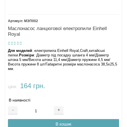
МЭП002
Маслонасос ланцюгової електропили Einhell
Royal
Для моделей
: електропила Einhell Royal,Craft,китайські
пилки.
Розміри
: Діаметр під посадку шланга 4 мм/Діаметр
штока 5 мм/Висота штока 11,4 мм/Діаметр пружини 4,5 мм/
Висота пружини 8 шт/Габаритні розміри маслонасоса 38,5х25,5
мм.
164 грн.
ЦІНА:
В наявності
-
+
В кошик