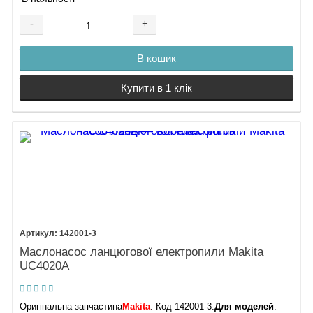
-
+
В кошик
Купити в 1 клік
142001-3
Маслонасос ланцюгової електропили Makita
UC4020A
Оригінальна запчастина
Makita
. Код 142001-3.
Для моделей
: