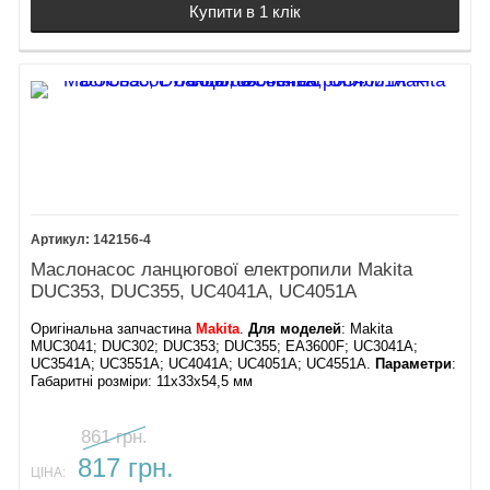
Купити в 1 клік
142156-4
Маслонасос ланцюгової електропили Makita
DUC353, DUC355, UC4041A, UC4051A
Оригінальна запчастина
Makita
.
Для моделей
: Makita
MUC3041; DUC302; DUC353; DUC355; EA3600F; UC3041A;
UC3541A; UC3551A; UC4041A; UC4051A; UC4551A.
Параметри
:
Габаритні розміри: 11х33х54,5 мм
861 грн.
817 грн.
ЦІНА: