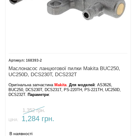
168393-2
Маслонасос ланцюгової пилки Makita BUC250,
UC250D, DCS230T, DCS232T
Оригінальна запчастина
Makita
.
Для моделей
: AS3626,
BUC250, DCS230T, DCS231T, PS-220TH, PS-221TH, UC250D,
DCS232T.
Параметри
:
1,352 грн.
1,284 грн.
ЦІНА:
В наявності