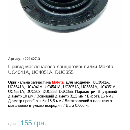
221427-3
Привід маслонасоса ланцюгової пилки Makita
UC4041A, UC4051A, DUC355
Оригінальна запчастина
Makita
.
Для моделей
: UC3041A,
UC3541A, UC4041A, UC4541A, UC3051A, UC3551A, UC4051A,
UC4551A, DUC302, DUC353, DUC355.
Параметри
: Внутрішній
діаметр 10 мм / Зовнішній діаметр 31,2 мм / Висота 16 мм /
Діаметр правої різьби 18,5 мм / Виготовлений з пластику з
металевою втулкою всередині / Вага 0,006 кг.
155 грн.
ЦІНА: