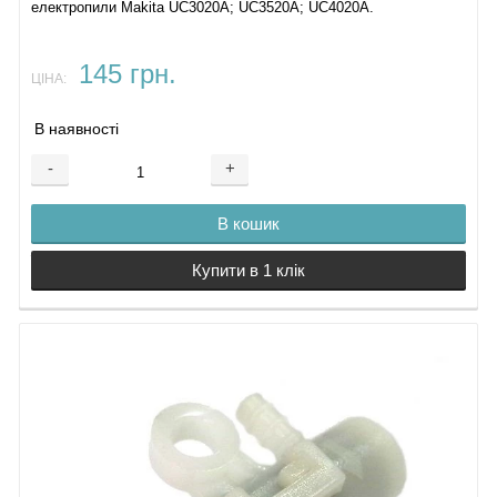
електропили Makita UC3020A; UC3520A; UC4020A.
145 грн.
ЦІНА:
В наявності
-
+
В кошик
Купити в 1 клік