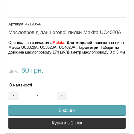
421935-6
Маслопровід ланцюгової пилки Makita UC4020A
Оригінальна запчастина
Makita
. Для моделей
: ланцюгова пила
Makita UC3020A; UC3520A; UC4020A .
Параметри
: Габаритна
довжина маслопроводу 174 мм/Діаметр маслопроводу 3 х 5 мм
60 грн.
ЦІНА:
В наявності
-
+
В кошик
Купити в 1 клік