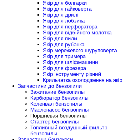
Якір для болгарки
Якір для гайковерта
Якір для дрилі
Якір для лобзика
Якір для перфоратора
Якір для відбійного молотка
Якір для пили
Якір для рубанка
Якір мережевого шуруповерта
Якір для тримера
Якір для шліфмашини
Якір для фрезера
Якір інструменту різний
Крильчатка охолодження на якір
Запчастини до бензопили
Зажигание бензопилы
Карбюратор бензопилы
Коленвал бензопилы
Маслонасос бензопилы
Поршневая бензопилы
Стартер бензопилы
Топливный воздушный фильтр
бензопилы
Запчастини бензокоси