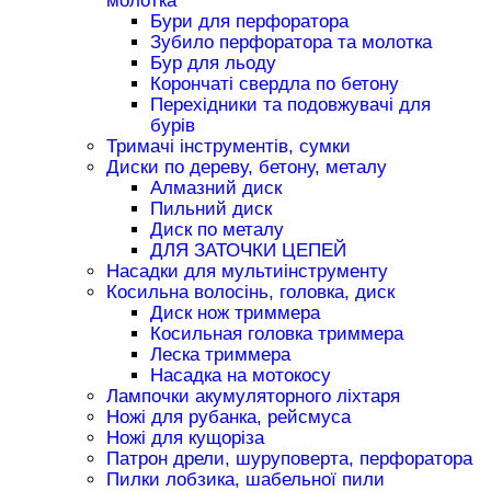
молотка
Бури для перфоратора
Зубило перфоратора та молотка
Бур для льоду
Корончаті свердла по бетону
Перехідники та подовжувачі для
бурів
Тримачі інструментів, сумки
Диски по дереву, бетону, металу
Алмазний диск
Пильний диск
Диск по металу
ДЛЯ ЗАТОЧКИ ЦЕПЕЙ
Насадки для мультиінструменту
Косильна волосінь, головка, диск
Диск нож триммера
Косильная головка триммера
Леска триммера
Насадка на мотокосу
Лампочки акумуляторного ліхтаря
Ножі для рубанка, рейсмуса
Ножі для кущоріза
Патрон дрели, шуруповерта, перфоратора
Пилки лобзика, шабельної пили