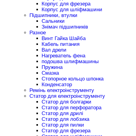
Корпус для фрезера
Корпус для шліфмашини
Підшипники, втулки
Сальники
Знімач підшипників
Разное
Винт Гайка Шайба
Кабель питания
Вал дрели
Нагреватель фена
подошва шлифмашины
Пружина
Смазка
Стопорное кольцо шпонка
Конденсатор
Ремінь електроінструменту
Статор для електроінструменту
Статор для болгарки
Статор для перфоратора
Статор для дрилі
Статор для лобзика
Статор для пилки
Статор для фрезера