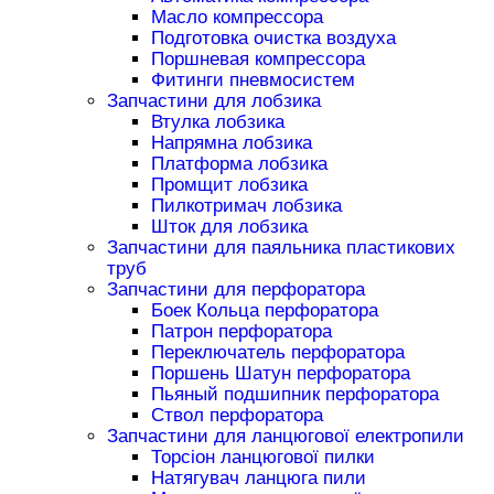
Масло компрессора
Подготовка очистка воздуха
Поршневая компрессора
Фитинги пневмосистем
Запчастини для лобзика
Втулка лобзика
Напрямна лобзика
Платформа лобзика
Промщит лобзика
Пилкотримач лобзика
Шток для лобзика
Запчастини для паяльника пластикових
труб
Запчастини для перфоратора
Боек Кольца перфоратора
Патрон перфоратора
Переключатель перфоратора
Поршень Шатун перфоратора
Пьяный подшипник перфоратора
Ствол перфоратора
Запчастини для ланцюгової електропили
Торсіон ланцюгової пилки
Натягувач ланцюга пили