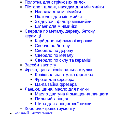
Полотна для стрічкових пилок
Пістолет, шланг, насадки для мінімийки
Насадка для мінімийки
Пістолет для мінімийки
З'єднувач, фільтр мінімийки
Шланг для мінімийки
Свердла по металу, дереву, бетону,
кераміці
Карбід-вольфрамові коронки
Сверло по бетону
Свердло по дереву
Свердло по металу
Свердло по склу та кераміці
Засоби захисту
Фреза, цанга, копіювальна втулка
Копіювальна втулка фрезера
Фрези для фрезера
Цанга гайка фрезера
Ланцюг, шина, масло для пилки
Масло двигуна й змащення ланцюга
Пильний ланцюг
Шина для ланцюгової пилки
Кейс електроінструменту
Ручний інструмент