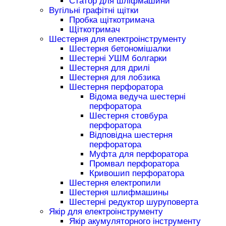
Статор для шліфмашини
Вугільні графітні щітки
Пробка щіткотримача
Щіткотримач
Шестерня для електроінструменту
Шестерня бетономішалки
Шестерні УШМ болгарки
Шестерня для дрилі
Шестерня для лобзика
Шестерня перфоратора
Відома ведуча шестерні
перфоратора
Шестерня стовбура
перфоратора
Відповідна шестерня
перфоратора
Муфта для перфоратора
Промвал перфоратора
Кривошип перфоратора
Шестерня електропили
Шестерня шлифмашины
Шестерні редуктор шуруповерта
Якір для електроінструменту
Якір акумуляторного інструменту