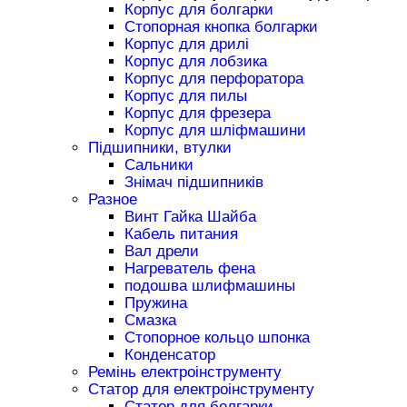
Корпус для болгарки
Стопорная кнопка болгарки
Корпус для дрилі
Корпус для лобзика
Корпус для перфоратора
Корпус для пилы
Корпус для фрезера
Корпус для шліфмашини
Підшипники, втулки
Сальники
Знімач підшипників
Разное
Винт Гайка Шайба
Кабель питания
Вал дрели
Нагреватель фена
подошва шлифмашины
Пружина
Смазка
Стопорное кольцо шпонка
Конденсатор
Ремінь електроінструменту
Статор для електроінструменту
Статор для болгарки