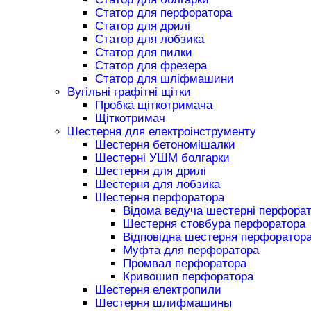
Статор для перфоратора
Статор для дрилі
Статор для лобзика
Статор для пилки
Статор для фрезера
Статор для шліфмашини
Вугільні графітні щітки
Пробка щіткотримача
Щіткотримач
Шестерня для електроінструменту
Шестерня бетономішалки
Шестерні УШМ болгарки
Шестерня для дрилі
Шестерня для лобзика
Шестерня перфоратора
Відома ведуча шестерні перфора
Шестерня стовбура перфоратора
Відповідна шестерня перфоратор
Муфта для перфоратора
Промвал перфоратора
Кривошип перфоратора
Шестерня електропили
Шестерня шлифмашины