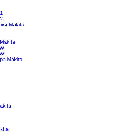
1
2
лки Makita
Makita
1W
0W
ра Makita
akita
kita