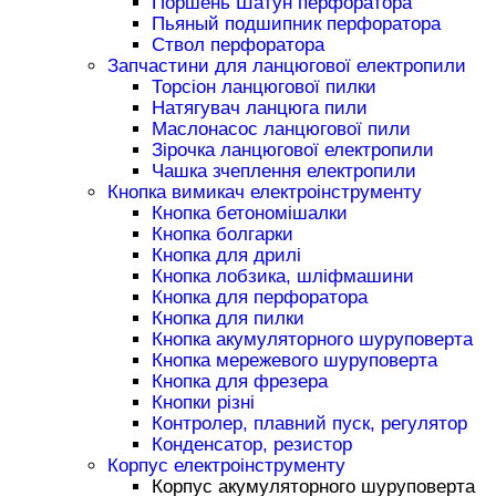
Поршень Шатун перфоратора
Пьяный подшипник перфоратора
Ствол перфоратора
Запчастини для ланцюгової електропили
Торсіон ланцюгової пилки
Натягувач ланцюга пили
Маслонасос ланцюгової пили
Зірочка ланцюгової електропили
Чашка зчеплення електропили
Кнопка вимикач електроінструменту
Кнопка бетономішалки
Кнопка болгарки
Кнопка для дрилі
Кнопка лобзика, шліфмашини
Кнопка для перфоратора
Кнопка для пилки
Кнопка акумуляторного шуруповерта
Кнопка мережевого шуруповерта
Кнопка для фрезера
Кнопки різні
Контролер, плавний пуск, регулятор
Конденсатор, резистор
Корпус електроінструменту
Корпус акумуляторного шуруповерта