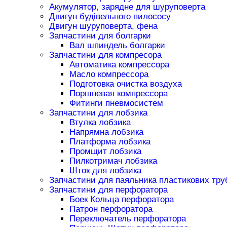
Акумулятор, зарядне для шуруповерта
Двигун будівельного пилососу
Двигун шуруповерта, фена
Запчастини для болгарки
Вал шпиндель болгарки
Запчастини для компресора
Автоматика компрессора
Масло компрессора
Подготовка очистка воздуха
Поршневая компрессора
Фитинги пневмосистем
Запчастини для лобзика
Втулка лобзика
Напрямна лобзика
Платформа лобзика
Промщит лобзика
Пилкотримач лобзика
Шток для лобзика
Запчастини для паяльника пластикових тру
Запчастини для перфоратора
Боек Кольца перфоратора
Патрон перфоратора
Переключатель перфоратора