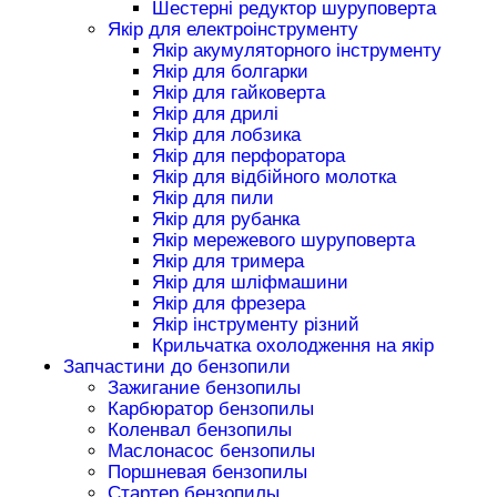
Шестерні редуктор шуруповерта
Якір для електроінструменту
Якір акумуляторного інструменту
Якір для болгарки
Якір для гайковерта
Якір для дрилі
Якір для лобзика
Якір для перфоратора
Якір для відбійного молотка
Якір для пили
Якір для рубанка
Якір мережевого шуруповерта
Якір для тримера
Якір для шліфмашини
Якір для фрезера
Якір інструменту різний
Крильчатка охолодження на якір
Запчастини до бензопили
Зажигание бензопилы
Карбюратор бензопилы
Коленвал бензопилы
Маслонасос бензопилы
Поршневая бензопилы
Стартер бензопилы