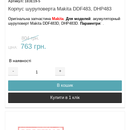
183E19-5
17.
Корпус
23.
Блок підсвічування
Корпус шуруповерта Makita DDF483, DHP483
Крюк
Акумулятор 18 в 1,5 А/ч
Оригінальна запчастина
Makita
.
Для моделей
: акумуляторный
шуруповерт Makita DDF483D, DHP483D.
Параметри
: .
Акумулятор 18 В 3,0 А/ч
Акумулятор 18 В 4,0 А/ч
Акумулятор 18 В 5,0 А/ч
804 грн.
Акумулятор 18 В 6,0 А/ч
763 грн.
Зарядний пристрій DC18RC
ЦІНА:
Зарядний пристрій DC18SD
В наявності
-
+
В кошик
Купити в 1 клік