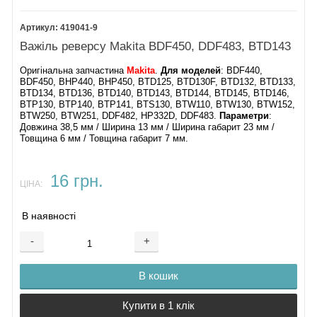
419041-9
Важіль реверсу Makita BDF450, DDF483, BTD143
Оригінальна запчастина
Makita
.
Для моделей
: BDF440,
BDF450, BHP440, BHP450, BTD125, BTD130F, BTD132, BTD133,
BTD134, BTD136, BTD140, BTD143, BTD144, BTD145, BTD146,
BTP130, BTP140, BTP141, BTS130, BTW110, BTW130, BTW152,
BTW250, BTW251, DDF482, HP332D, DDF483.
Параметри
:
Довжина 38,5 мм / Ширина 13 мм / Ширина габарит 23 мм /
Товщина 6 мм / Товщина габарит 7 мм.
16 грн.
ЦІНА:
В наявності
-
+
В кошик
Купити в 1 клік