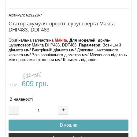
629228-7
Статор акумуляторного шуруповерта Makita
DHP483, DDF483
Оригінальна запчастина
Makita
. Для моделей
: дриль-
шуруповерт Makita DHP483, DDF483.
Параметри
: Зовнішній
діаметр мм/ Внутрішній діаметр мм/ Довжина шихтованого
каркаса мм/ Зріз зовнішнього діаметра мм/ Міжосьова відстань
між прорізами кріплення мм/ Кількість відводів.
642 грн.
609 грн.
ЦІНА:
В наявності
-
+
В кошик