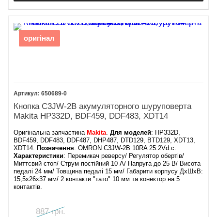
оригінал
650689-0
Кнопка C3JW-2B акумуляторного шуруповерта
Makita HP332D, BDF459, DDF483, XDT14
Оригінальна запчастина
Makita
.
Для моделей
: HP332D,
BDF459, DDF483, DDF487, DHP487, DTD129, BTD129, XDT13,
XDT14.
Позначення
: OMRON C3JW-2B 10RA 25.2Vd.c.
Характеристики
: Перемикач реверсу/ Регулятор обертів/
Миттєвий стоп/ Струм постійний 10 А/ Напруга до 25 В/ Висота
педалі 24 мм/ Товщина педалі 15 мм/ Габарити корпусу ДхШхВ:
15,5х26х37 мм/ 2 контакти "тато" 10 мм та конектор на 5
контактів.
887 грн.