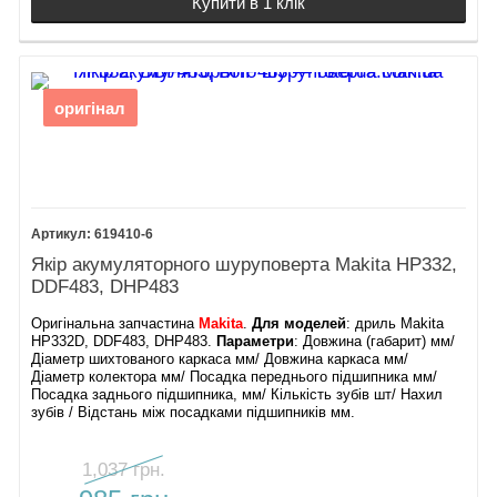
Купити в 1 клік
оригінал
619410-6
Якір акумуляторного шуруповерта Makita HP332,
DDF483, DHP483
Оригінальна запчастина
Makita
.
Для моделей
: дриль Makita
HP332D, DDF483, DHP483.
Параметри
: Довжина (габарит) мм/
Діаметр шихтованого каркаса мм/ Довжина каркаса мм/
Діаметр колектора мм/ Посадка переднього підшипника мм/
Посадка заднього підшипника, мм/ Кількість зубів шт/ Нахил
зубів / Відстань між посадками підшипників мм.
1,037 грн.