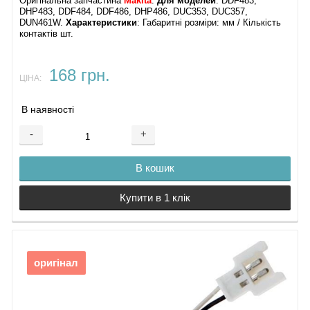
Оригінальна запчастина
Makita
.
Для моделей
: DDF483,
DHP483, DDF484, DDF486, DHP486, DUC353, DUC357,
DUN461W.
Характеристики
: Габаритні розміри: мм / Кількість
контактів шт.
168 грн.
ЦІНА:
В наявності
-
+
В кошик
Купити в 1 клік
оригінал