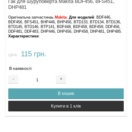
Гак для шуруповерта Makita BDF456, BFS451,
DHP481
Оригінальна запчастинаь
Makita
.
Для моделей
: BDF446,
BDF456, BFS451, BHP446, BHP456, BTD133, BTD134, BTD136,
BTD145, BTD146, BTP141, BDF448, BDF458, BDF459, DDF456,
DDF481, DDF483, DHP446, DHP456, DHP458, DHP481, DHP485​.
Характеристики
:
115 грн.
ЦІНА:
В наявності
-
+
В кошик
Купити в 1 клік