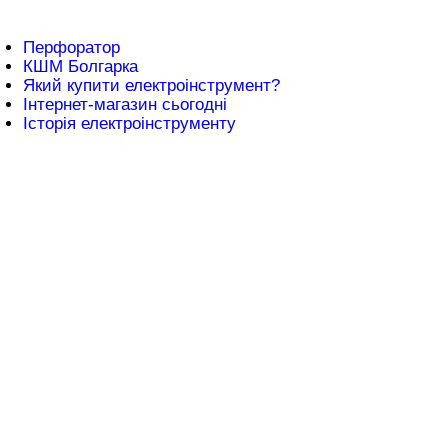
атті
Перфоратор
КШМ Болгарка
Який купити електроінструмент?
Інтернет-магазин сьогодні
Історія електроінструменту