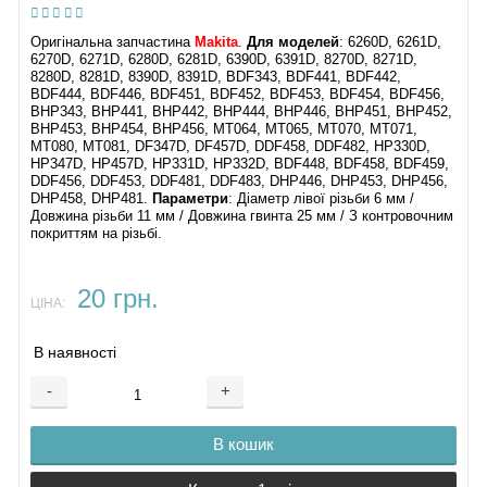
Оригінальна запчастина
Makita
.
Для моделей
: 6260D, 6261D,
6270D, 6271D, 6280D, 6281D, 6390D, 6391D, 8270D, 8271D,
8280D, 8281D, 8390D, 8391D, BDF343, BDF441, BDF442,
BDF444, BDF446, BDF451, BDF452, BDF453, BDF454, BDF456,
BHP343, BHP441, BHP442, BHP444, BHP446, BHP451, BHP452,
BHP453, BHP454, BHP456, MT064, MT065, MT070, MT071,
MT080, MT081, DF347D, DF457D, DDF458, DDF482, HP330D,
HP347D, HP457D, HP331D, HP332D, BDF448, BDF458, BDF459,
DDF456, DDF453, DDF481, DDF483, DHP446, DHP453, DHP456,
DHP458, DHP481​.
Параметри
: Діаметр лівої різьби 6 мм /
Довжина різьби 11 мм / Довжина гвинта 25 мм / З контровочним
покриттям на різьбі.
20 грн.
ЦІНА:
В наявності
-
+
В кошик