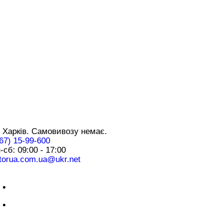
нтакти
 Харків. Самовивозу немає.
67) 15-99-600
-сб: 09:00 - 17:00
torua.com.ua@ukr.net
плата