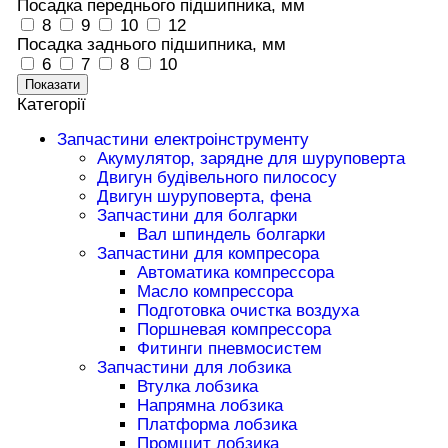
Посадка переднього підшипника, мм
8
9
10
12
Посадка заднього підшипника, мм
6
7
8
10
Показати
Категорії
Запчастини електроінструменту
Акумулятор, зарядне для шуруповерта
Двигун будівельного пилососу
Двигун шуруповерта, фена
Запчастини для болгарки
Вал шпиндель болгарки
Запчастини для компресора
Автоматика компрессора
Масло компрессора
Подготовка очистка воздуха
Поршневая компрессора
Фитинги пневмосистем
Запчастини для лобзика
Втулка лобзика
Напрямна лобзика
Платформа лобзика
Промщит лобзика