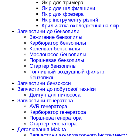
Якір для тримера
Якір для шліфмашини
Якір для фрезера
Якір інструменту різний
Крильчатка охолодження на якір
Запчастини до бензопили
Зажигание бензопилы
Карбюратор бензопилы
Коленвал бензопилы
Маслонасос бензопилы
Поршневая бензопилы
Стартер бензопилы
Топливный воздушный фильтр
бензопилы
Запчастини бензокоси
Запчастини до побутової техніки
Двигун для пилососа
Запчастини генератора
AVR генератора
Карбюратор генератора
Поршнева генератора
Стартер генератора
Деталювання Makita
Запчастини акумуляторного інструменту