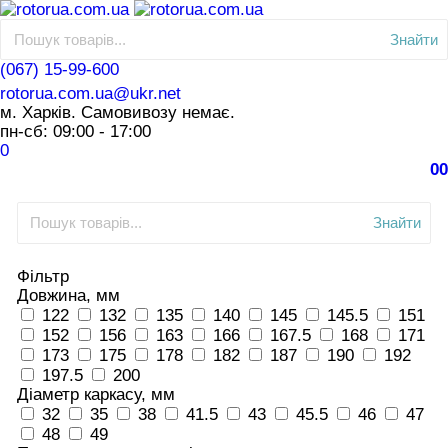
Знайти
(067) 15-99-600
rotorua.com.ua@ukr.net
м. Харків. Самовивозу немає.
пн-сб: 09:00 - 17:00
0
0
0
Знайти
Фільтр
Довжина, мм
122
132
135
140
145
145.5
151
152
156
163
166
167.5
168
171
173
175
178
182
187
190
192
197.5
200
Діаметр каркасу, мм
32
35
38
41.5
43
45.5
46
47
48
49