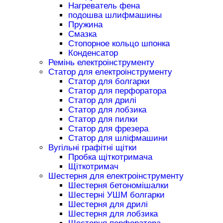
Нагреватель фена
подошва шлифмашины
Пружина
Смазка
Стопорное кольцо шпонка
Конденсатор
Ремінь електроінструменту
Статор для електроінструменту
Статор для болгарки
Статор для перфоратора
Статор для дрилі
Статор для лобзика
Статор для пилки
Статор для фрезера
Статор для шліфмашини
Вугільні графітні щітки
Пробка щіткотримача
Щіткотримач
Шестерня для електроінструменту
Шестерня бетономішалки
Шестерні УШМ болгарки
Шестерня для дрилі
Шестерня для лобзика