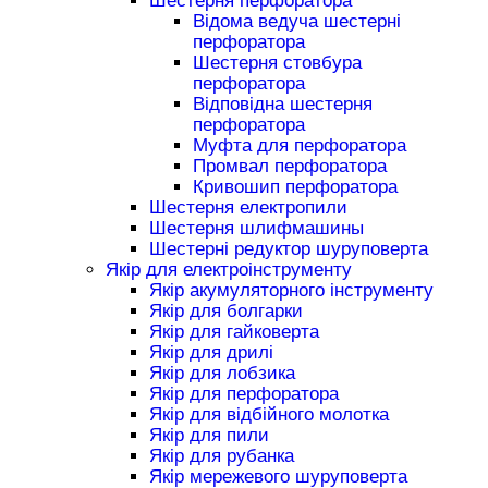
Шестерня перфоратора
Відома ведуча шестерні
перфоратора
Шестерня стовбура
перфоратора
Відповідна шестерня
перфоратора
Муфта для перфоратора
Промвал перфоратора
Кривошип перфоратора
Шестерня електропили
Шестерня шлифмашины
Шестерні редуктор шуруповерта
Якір для електроінструменту
Якір акумуляторного інструменту
Якір для болгарки
Якір для гайковерта
Якір для дрилі
Якір для лобзика
Якір для перфоратора
Якір для відбійного молотка
Якір для пили
Якір для рубанка
Якір мережевого шуруповерта