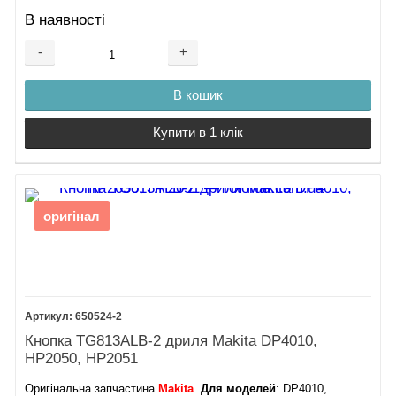
В наявності
-
+
В кошик
Купити в 1 клік
оригінал
650524-2
Кнопка TG813ALB-2 дриля Makita DP4010,
HP2050, HP2051
Оригінальна запчастина
Makita
.
Для моделей
: DP4010,