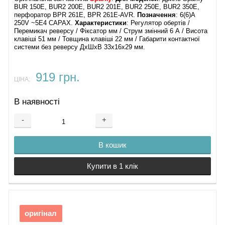
BUR 150E, BUR2 200E, BUR2 201E, BUR2 250E, BUR2 350Е,
перфоратор BPR 261E, BPR 261E-AVR.
Позначення
: 6(6)A
250V ~5E4 САРАХ.
Характеристики
: Регулятор обертів /
Перемикач реверсу / Фіксатор мм / Струм змінний 6 А / Висота
клавіші 51 мм / Товщина клавіші 22 мм / Габарити контактної
системи без реверсу ДхШхВ 33х16х29 мм.
919 грн.
ЦІНА:
В наявності
-
+
В кошик
Купити в 1 клік
оригінал