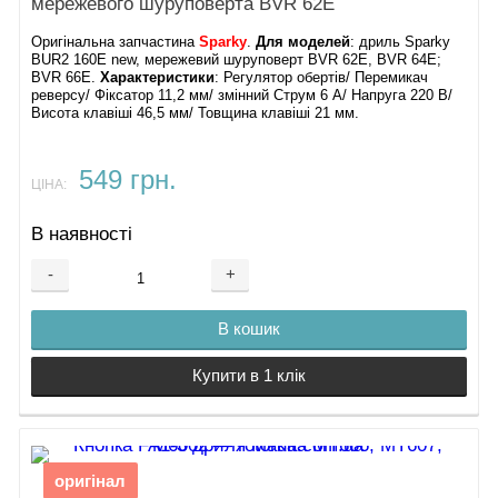
мережевого шуруповерта BVR 62Е
Оригінальна запчастина
Sparky
.
Для моделей
: дриль Sparky
BUR2 160E new, мережевий шуруповерт BVR 62Е, BVR 64E;
BVR 66E.
Характеристики
: Регулятор обертів/ Перемикач
реверсу/ Фіксатор 11,2 мм/ змінний Струм 6 А/ Напруга 220 В/
Висота клавіші 46,5 мм/ Товщина клавіші 21 мм.
549 грн.
ЦІНА:
В наявності
-
+
В кошик
Купити в 1 клік
оригінал