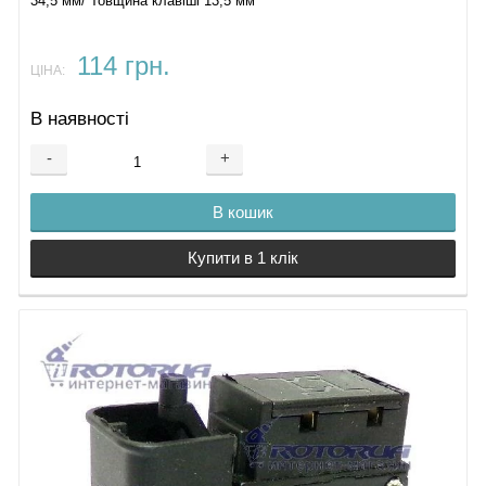
34,5 мм/ Товщина клавіші 13,5 мм
114 грн.
ЦІНА:
В наявності
-
+
В кошик
Купити в 1 клік