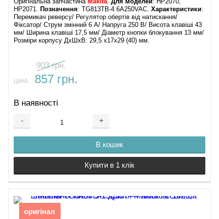
Оригінальна запчастина
Makita
.
Для моделей
: HP2070,
HP2071.
Позначення
: TG813TB-4 6A250VAC.
Характеристики
:
Перемикач реверсу/ Регулятор обертів від натискання/
Фіксатор/ Струм змінний 6 А/ Напруга 250 В/ Висота клавіші 43
мм/ Ширина клавіші 17,5 мм/ Діаметр кнопки блокування 13 мм/
Розміри корпусу ДхШхВ: 29,5 х17х29 (40) мм.
903 грн.
857 грн.
ЦІНА:
В наявності
-
+
В кошик
Купити в 1 клік
оригінал