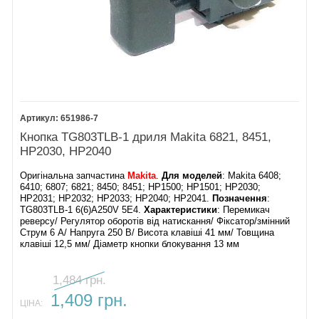
651986-7
Кнопка TG803TLB-1 дриля Makita 6821, 8451,
HP2030, HP2040
Оригінальна запчастина
Makita
.
Для моделей
: Makita 6408;
6410; 6807; 6821; 8450; 8451; HP1500; HP1501; HP2030;
HP2031; HP2032; HP2033; HP2040; HP2041.
Позначення
:
TG803TLB-1 6(6)A250V 5E4.
Характеристики
: Перемикач
реверсу/ Регулятор оборотів від натискання/ Фіксатор/змінний
Струм 6 А/ Напруга 250 В/ Висота клавіші 41 мм/ Товщина
клавіші 12,5 мм/ Діаметр кнопки блокування 13 мм
1,484 грн.
1,409 грн.
ЦІНА: