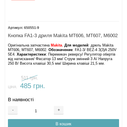
650551-9
Кнопка FA1-3 дриля Makita MT606, MT607, M6002
Оригінальна запчастина
Makita
.
Для моделей
: дрель Makita
MT606, MT607, M6002.
Обозначение
: FA1-3/ BEZ-4 3(3)A 250V
5E4.
Характеристики
: Перемикач реверсу/ Регулятор обертів
від натискання/ Фіксатор 13 мм/ Струм змінний 3 А/ Напруга
250 В/ Висота клавіші 30,5 мм/ Ширина клавіші 21,5 мм.
511 грн.
485 грн.
ЦІНА:
В наявності
-
+
В кошик