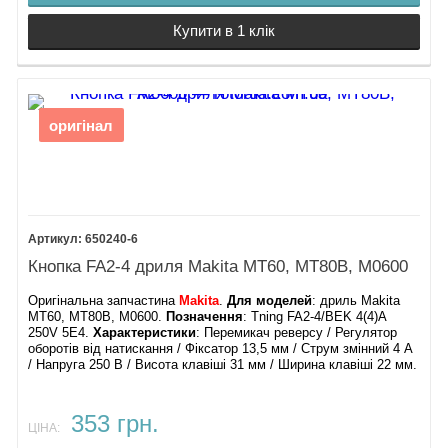
Купити в 1 клік
оригінал
650240-6
Кнопка FA2-4 дриля Makita MT60, MT80B, M0600
Оригінальна запчастина
Makita
.
Для моделей
: дриль Makita
MT60, MT80B, M0600.
Позначення
: Tning FA2-4/BEK 4(4)A
250V 5E4.
Характеристики
: Перемикач реверсу / Регулятор
оборотів від натискання / Фіксатор 13,5 мм / Струм змінний 4 А
/ Напруга 250 В / Висота клавіші 31 мм / Ширина клавіші 22 мм.
353 грн.
ЦІНА: