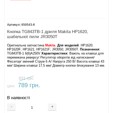
650543-8
Кнопка TG843TB-1 дриля Makita HP1620,
шабельної пили JR3050T
Оригінальна запчастина
Makita
.
Для моделей
: HP1620;
HP1620F; HP1621; HP1621F; JR3050; JR3050T.
Позначення
:
TG843TB-1 6(6)A250V
Характеристики
: Важіль на клавіші для
перемикача реверсу/ Регулятор оборотів від натискання/
Фіксатор/ змінний Струм 6 А/ Напруга 250 В/ Висота клавіші 43
мм/ Ширина клавіші 17,5 мм/ Діаметр кнопки блокування 13 мм.
831 грн.
789 грн.
ЦІНА:
В наявності
-
+