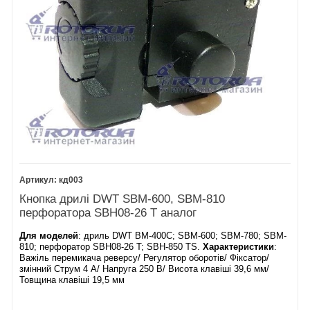
кд003
Кнопка дрилі DWT SBM-600, SBM-810
перфоратора SBH08-26 T аналог
Для моделей
: дриль DWT BM-400C; SBM-600; SBM-780; SBM-
810; перфоратор SBH08-26 T; SBH-850 TS.
Характеристики
:
Важіль перемикача реверсу/ Регулятор оборотів/ Фіксатор/
змінний Струм 4 А/ Напруга 250 В/ Висота клавіші 39,6 мм/
Товщина клавіші 19,5 мм