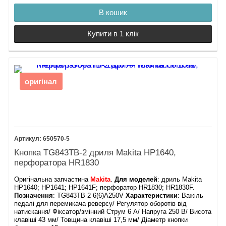
В кошик
Купити в 1 клік
оригінал
650570-5
Кнопка TG843TB-2 дриля Makita HP1640,
перфоратора HR1830
Оригінальна запчастина
Makita
.
Для моделей
: дриль Makita
HP1640; HP1641; HP1641F; перфоратор HR1830; HR1830F.
Позначення
: TG843TB-2 6(6)A250V
Характеристики
: Важіль
педалі для перемикача реверсу/ Регулятор оборотів від
натискання/ Фіксатор/змінний Струм 6 А/ Напруга 250 В/ Висота
клавіші 43 мм/ Товщина клавіші 17,5 мм/ Діаметр кнопки