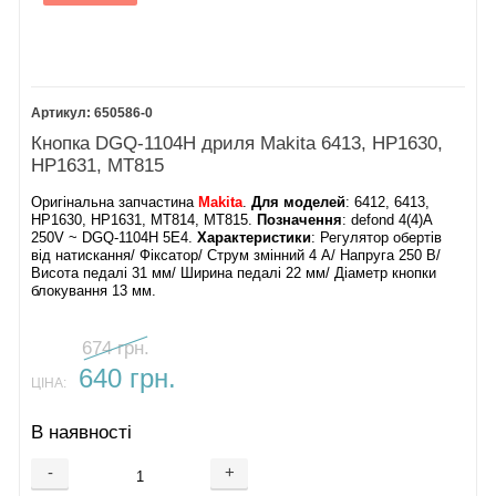
650586-0
Кнопка DGQ-1104H дриля Makita 6413, HP1630,
HP1631, MT815
Оригінальна запчастина
Makita
.
Для моделей
: 6412, 6413,
HP1630, HP1631, MT814, MT815.
Позначення
: defond 4(4)A
250V ~ DGQ-1104H 5E4.
Характеристики
: Регулятор обертів
від натискання/ Фіксатор/ Струм змінний 4 А/ Напруга 250 В/
Висота педалі 31 мм/ Ширина педалі 22 мм/ Діаметр кнопки
блокування 13 мм.
674 грн.
640 грн.
ЦІНА:
В наявності
-
+