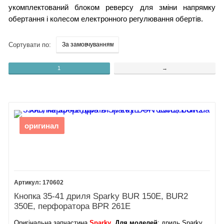
укомплектований блоком реверсу для зміни напрямку
обертання і колесом електронного регулювання обертів.
Сортувати по:
1
→
оригинал
170602
Кнопка 35-41 дриля Sparky BUR 150E, BUR2
350E, перфоратора BPR 261E
Оригінальна запчастина
Sparky
.
Для моделей
: дриль Sparky