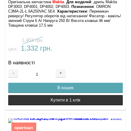
Оригінальна запчастина
Makita
.
Для моделей
: дриль Makita
DP3003; DP4001; DP4002; DP4003.
Позначення
: OMRON
C3MA-2L-L 6A250VAC 5E4.
Характеристики
: Перемикач
реверсу/ Регулятор оборотів від натискання/ Фіксатор - важіль/
змінний Струм 6 А/ Напруга 250 В/ Висота клавіші 46 мм/
Товщина клавіші 17,5 мм
1,403 грн.
1,332 грн.
ЦІНА:
В наявності
-
+
В кошик
Купити в 1 клік
оригінал