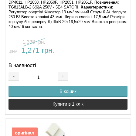
DP4011, HP2050, HP2050F, HP2051, HP2051F.
Позначення
:
TG813ALB-2 6(6)A 250V - 5E4 SATORI.
Характеристики
:
Регулятор обертів/ Фіксатор 13 мм/ змінний Струм 6 А/ Напруга
250 В/ Висота клавіші 43 мм/ Ширина клавіші 17,5 мм/ Розміри
корпусу без реверсу ДхШхВ 29х16,5х29 мм/ Висота з реверсом
40 мм/ 6 контактів.
1,338 грн.
1,271 грн.
ЦІНА:
В наявності
-
+
В кошик
Купити в 1 клік
оригінал