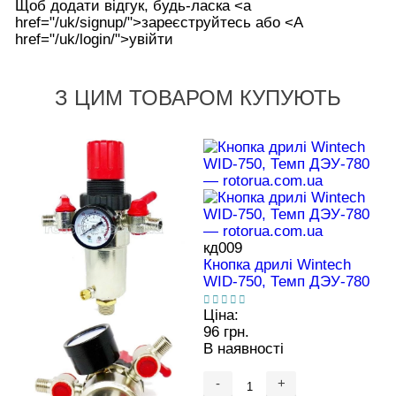
Щоб додати відгук, будь-ласка <а
href="/uk/signup/">зареєструйтесь або <А
href="/uk/login/">увійти
З ЦИМ ТОВАРОМ КУПУЮТЬ
кд009
Кнопка дрилі Wintech
WID-750, Темп ДЭУ-780
Ціна:
96 грн.
В наявності
-
+