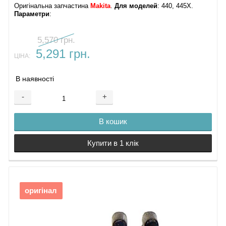
28.
Оригінальна запчастина
Makita
.
Для моделей
: 440, 445X.
Фіксатор кабеля
Параметри
:
29.
Електрона
5,570 грн.
плата Makita
440
5,291 грн.
ЦІНА:
30.
Амортизатор
В наявності
двигуна
31.
-
+
Двигун
пилососа Makita
440
В кошик
32.
Заглушка
33.
Купити в 1 клік
Захисна решітка
34.
Поплавок
35. Дроти
двигуна
36.
оригінал
Ущільнювач
патрубка
37.
Патрубок
38.