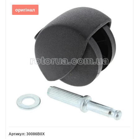
оригінал
30086B0X