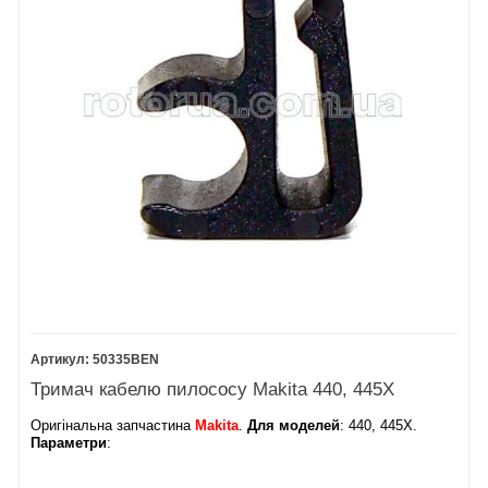
Верхня
контейнерна
стрічка
39.
Нижня
контейнерна
стрічка
40. Губка (не
постачається)
41. Табличка
Затиск дроту
Гофрований
фільтр 440
50335BEN
Тримач кабелю пилососу Makita 440, 445X
Оригінальна запчастина
Makita
.
Для моделей
: 440, 445X.
Параметри
: