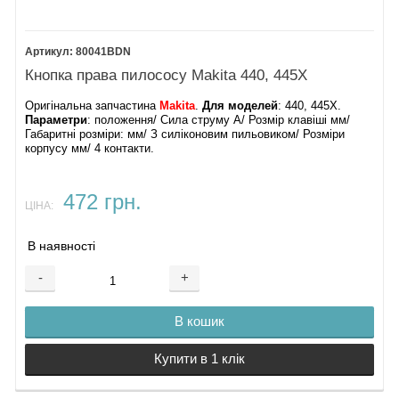
80041BDN
Кнопка права пилососу Makita 440, 445X
Оригінальна запчастина
Makita
.
Для моделей
: 440, 445X.
Параметри
: положення/ Сила струму А/ Розмір клавіші мм/
Габаритні розміри: мм/ З силіконовим пильовиком/ Розміри
корпусу мм/ 4 контакти.
472 грн.
ЦІНА:
В наявності
-
+
В кошик
Купити в 1 клік