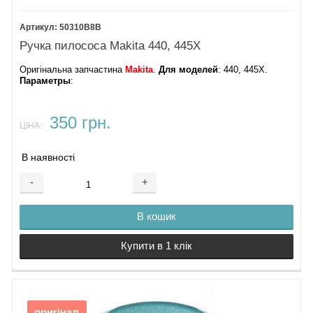
Гайка
пилозбірника
50310B8B
9.
Ручка пилососа Makita 440, 445X
З'єднувальна
клема
Оригінальна запчастина
Makita
.
Для моделей
: 440, 445X.
10.
Параметры
:
Кабель
живлення
11.
Фільтр
350 грн.
12.
ЦІНА:
Кругла заглушка
13.
Мембрана
В наявності
14.
Ущільнювач
-
+
мембрани
15.
В кошик
Ущільнювач
опори двигуна
16.
Купити в 1 клік
Опора двигуна
440
17. Наліпка
18.
Бокова защіпка
оригінал