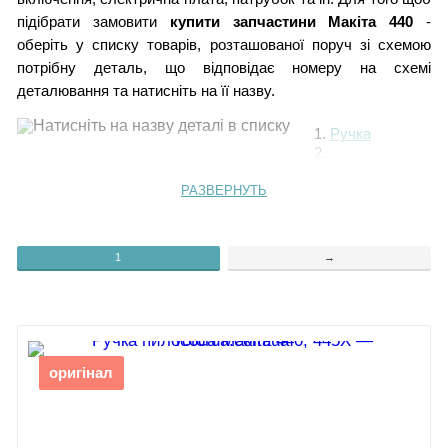
підібрати замовити
купити запчастини Макіта 440
-
оберіть у списку товарів, розташованої поруч зі схемою
потрібну деталь, що відповідає номеру на схемі
деталювання та натисніть на її назву.
1.
Ручка
2.
Верхня кришка
3.
РАЗВЕРНУТЬ
Тримач кабеля
4.
Кришка двигуна
1
→
5.
Шумопоглинач
довгий
6.
Кришка
пилозбірника
оригінал
7.
Електрична
розетка
8.