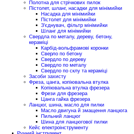
Полотна для стрічкових пилок
Пістолет, шланг, насадки для мінімийки
Насадка для мінімийки
Пістолет для мінімийки
З'єднувач, фільтр мінімийки
Шланг для мінімийки
Свердла по металу, дереву, бетону,
кераміці
Карбід-вольфрамові коронки
Сверло по бетону
Свердло по дереву
Свердло по металу
Свердло по склу та кераміці
Засоби захисту
Фреза, цанга, копіювальна втулка
Копіювальна втулка фрезера
Фрези для фрезера
Цанга гайка фрезера
Ланцюг, шина, масло для пилки
Масло двигуна й змащення ланцюга
Пильний ланцюг
Шина для ланцюгової пилки
Кейс електроінструменту
Ручний інструмент