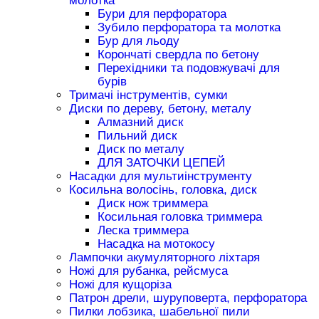
молотка
Бури для перфоратора
Зубило перфоратора та молотка
Бур для льоду
Корончаті свердла по бетону
Перехідники та подовжувачі для
бурів
Тримачі інструментів, сумки
Диски по дереву, бетону, металу
Алмазний диск
Пильний диск
Диск по металу
ДЛЯ ЗАТОЧКИ ЦЕПЕЙ
Насадки для мультиінструменту
Косильна волосінь, головка, диск
Диск нож триммера
Косильная головка триммера
Леска триммера
Насадка на мотокосу
Лампочки акумуляторного ліхтаря
Ножі для рубанка, рейсмуса
Ножі для кущоріза
Патрон дрели, шуруповерта, перфоратора
Пилки лобзика, шабельної пили