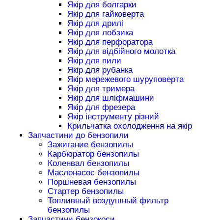
Якір для болгарки
Якір для гайковерта
Якір для дрилі
Якір для лобзика
Якір для перфоратора
Якір для відбійного молотка
Якір для пили
Якір для рубанка
Якір мережевого шуруповерта
Якір для тримера
Якір для шліфмашини
Якір для фрезера
Якір інструменту різний
Крильчатка охолодження на якір
Запчастини до бензопили
Зажигание бензопилы
Карбюратор бензопилы
Коленвал бензопилы
Маслонасос бензопилы
Поршневая бензопилы
Стартер бензопилы
Топливный воздушный фильтр
бензопилы
Запчастини бензокоси