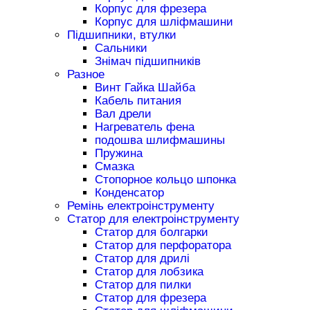
Корпус для фрезера
Корпус для шліфмашини
Підшипники, втулки
Сальники
Знімач підшипників
Разное
Винт Гайка Шайба
Кабель питания
Вал дрели
Нагреватель фена
подошва шлифмашины
Пружина
Смазка
Стопорное кольцо шпонка
Конденсатор
Ремінь електроінструменту
Статор для електроінструменту
Статор для болгарки
Статор для перфоратора
Статор для дрилі
Статор для лобзика
Статор для пилки
Статор для фрезера