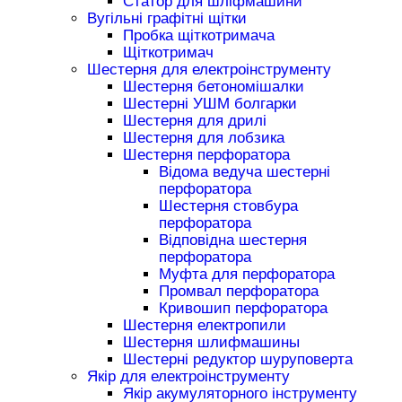
Статор для шліфмашини
Вугільні графітні щітки
Пробка щіткотримача
Щіткотримач
Шестерня для електроінструменту
Шестерня бетономішалки
Шестерні УШМ болгарки
Шестерня для дрилі
Шестерня для лобзика
Шестерня перфоратора
Відома ведуча шестерні
перфоратора
Шестерня стовбура
перфоратора
Відповідна шестерня
перфоратора
Муфта для перфоратора
Промвал перфоратора
Кривошип перфоратора
Шестерня електропили
Шестерня шлифмашины
Шестерні редуктор шуруповерта
Якір для електроінструменту
Якір акумуляторного інструменту