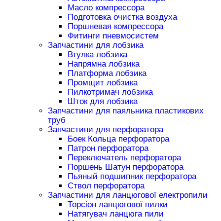
Масло компрессора
Подготовка очистка воздуха
Поршневая компрессора
Фитинги пневмосистем
Запчастини для лобзика
Втулка лобзика
Напрямна лобзика
Платформа лобзика
Промщит лобзика
Пилкотримач лобзика
Шток для лобзика
Запчастини для паяльника пластикових
труб
Запчастини для перфоратора
Боек Кольца перфоратора
Патрон перфоратора
Переключатель перфоратора
Поршень Шатун перфоратора
Пьяный подшипник перфоратора
Ствол перфоратора
Запчастини для ланцюгової електропили
Торсіон ланцюгової пилки
Натягувач ланцюга пили