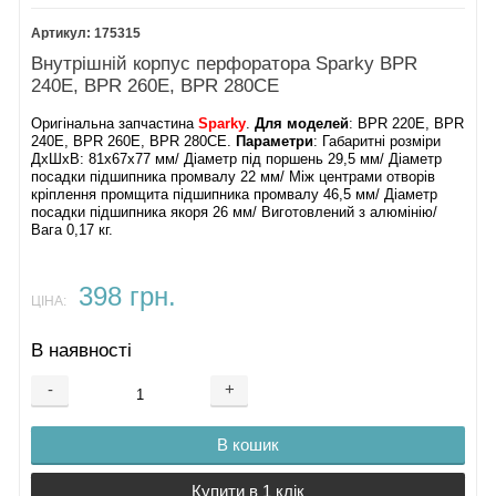
175315
Внутрішній корпус перфоратора Sparky BPR
240E, BPR 260E, BPR 280CE
Оригінальна запчастина
Sparky
.
Для моделей
: BPR 220E, BPR
240E, BPR 260E, BPR 280СE.
Параметри
: Габаритні розміри
ДхШхВ: 81х67х77 мм/ Діаметр під поршень 29,5 мм/ Діаметр
посадки підшипника промвалу 22 мм/ Між центрами отворів
кріплення промщита підшипника промвалу 46,5 мм/ Діаметр
посадки підшипника якоря 26 мм/ Виготовлений з алюмінію/
Вага 0,17 кг.
398 грн.
ЦІНА:
В наявності
-
+
В кошик
Купити в 1 клік