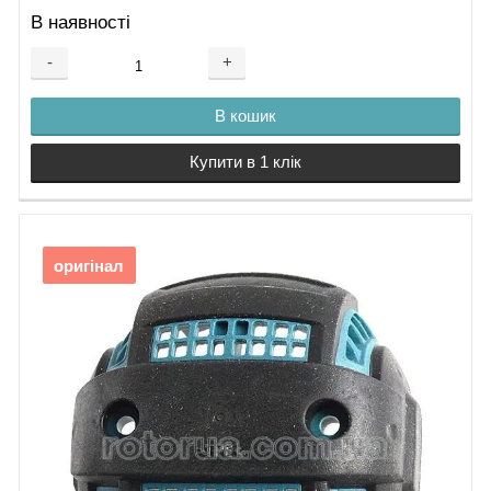
В наявності
-
+
В кошик
Купити в 1 клік
оригінал