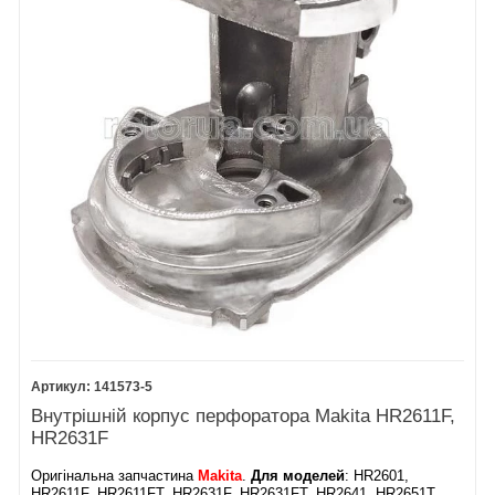
141573-5
Внутрішній корпус перфоратора Makita HR2611F,
HR2631F
Оригінальна запчастина
Makita
.
Для моделей
: HR2601,
HR2611F, HR2611FT, HR2631F, HR2631FT, HR2641, HR2651T,