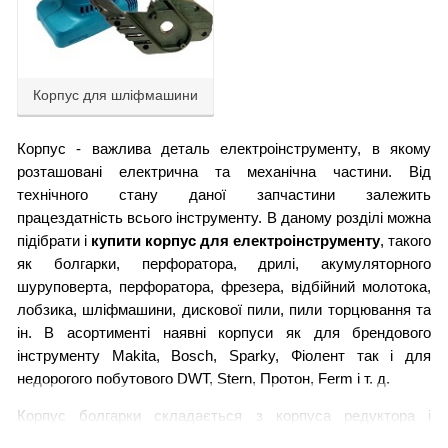
Корпус для шліфмашини
Корпус - важлива деталь електроінструменту, в якому
розташовані електрична та механічна частини. Від
технічного стану даної запчастини залежить
працездатність всього інструменту. В даному розділі можна
підібрати і
купити корпус для електроінструменту
, такого
як болгарки, перфоратора, дрилі, акумуляторного
шуруповерта, перфоратора, фрезера, відбійний молотока,
лобзика, шліфмашини, дискової пили, пили торцювання та
ін. В асортименті наявні корпуси як для брендового
інструменту Makita, Bosch, Sparky, Фіолент так і для
недорогого побутового DWT, Stern, Протон, Ferm і т. д.
Корпус болгарки складається з корпуса редуктора і
корпусу двигуна. При необхідності
купити
орпус