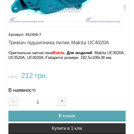
452456-7
Тримач підшипника пилки Makita UC4020A
Оригінальна запчастина
Makita
. Для моделей
: Makita UC3020A;
UC3520A; UC4020A./Габаритні розміри: 182,5х108х38 мм.
212 грн.
ЦІНА:
В наявності
-
+
В кошик
Купити в 1 клік