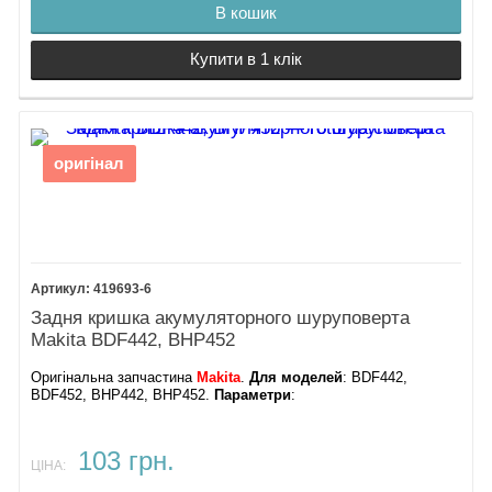
В кошик
Купити в 1 клік
оригінал
419693-6
Задня кришка акумуляторного шуруповерта
Makita BDF442, BHP452
Оригінальна запчастина
Makita
.
Для моделей
: BDF442,
BDF452, BHP442, BHP452.
Параметри
:
103 грн.
ЦІНА: