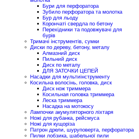
молотка
Бури для перфоратора
Зубило перфоратора та молотка
Бур для льоду
Корончаті свердла по бетону
Перехідники та подовжувачі для
бурів
Тримачі інструментів, сумки
Диски по дереву, бетону, металу
Алмазний диск
Пильний диск
Диск по металу
ДЛЯ ЗАТОЧКИ ЦЕПЕЙ
Насадки для мультиінструменту
Косильна волосінь, головка, диск
Диск нож триммера
Косильная головка триммера
Леска триммера
Насадка на мотокосу
Лампочки акумуляторного ліхтаря
Ножі для рубанка, рейсмуса
Ножі для кущоріза
Патрон дрели, шуруповерта, перфоратора
Пилки лобзика, шабельної пили