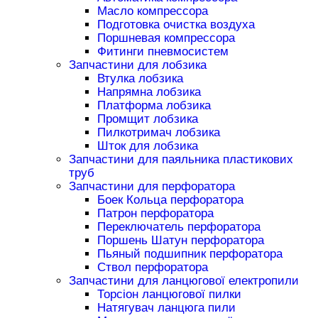
Масло компрессора
Подготовка очистка воздуха
Поршневая компрессора
Фитинги пневмосистем
Запчастини для лобзика
Втулка лобзика
Напрямна лобзика
Платформа лобзика
Промщит лобзика
Пилкотримач лобзика
Шток для лобзика
Запчастини для паяльника пластикових
труб
Запчастини для перфоратора
Боек Кольца перфоратора
Патрон перфоратора
Переключатель перфоратора
Поршень Шатун перфоратора
Пьяный подшипник перфоратора
Ствол перфоратора
Запчастини для ланцюгової електропили
Торсіон ланцюгової пилки
Натягувач ланцюга пили