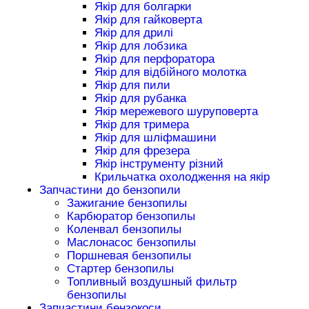
Якір для болгарки
Якір для гайковерта
Якір для дрилі
Якір для лобзика
Якір для перфоратора
Якір для відбійного молотка
Якір для пили
Якір для рубанка
Якір мережевого шуруповерта
Якір для тримера
Якір для шліфмашини
Якір для фрезера
Якір інструменту різний
Крильчатка охолодження на якір
Запчастини до бензопили
Зажигание бензопилы
Карбюратор бензопилы
Коленвал бензопилы
Маслонасос бензопилы
Поршневая бензопилы
Стартер бензопилы
Топливный воздушный фильтр
бензопилы
Запчастини бензокоси