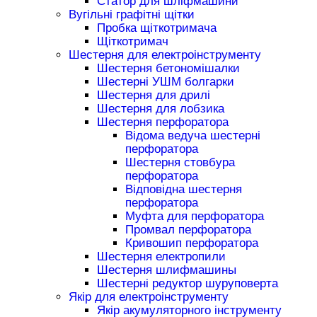
Статор для шліфмашини
Вугільні графітні щітки
Пробка щіткотримача
Щіткотримач
Шестерня для електроінструменту
Шестерня бетономішалки
Шестерні УШМ болгарки
Шестерня для дрилі
Шестерня для лобзика
Шестерня перфоратора
Відома ведуча шестерні
перфоратора
Шестерня стовбура
перфоратора
Відповідна шестерня
перфоратора
Муфта для перфоратора
Промвал перфоратора
Кривошип перфоратора
Шестерня електропили
Шестерня шлифмашины
Шестерні редуктор шуруповерта
Якір для електроінструменту
Якір акумуляторного інструменту