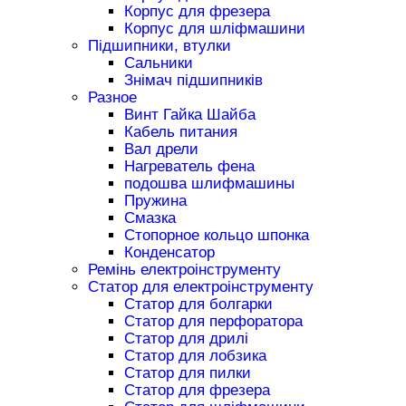
Корпус для фрезера
Корпус для шліфмашини
Підшипники, втулки
Сальники
Знімач підшипників
Разное
Винт Гайка Шайба
Кабель питания
Вал дрели
Нагреватель фена
подошва шлифмашины
Пружина
Смазка
Стопорное кольцо шпонка
Конденсатор
Ремінь електроінструменту
Статор для електроінструменту
Статор для болгарки
Статор для перфоратора
Статор для дрилі
Статор для лобзика
Статор для пилки
Статор для фрезера