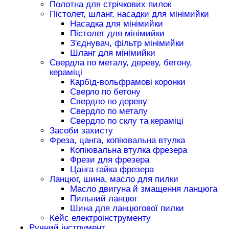
Полотна для стрічкових пилок
Пістолет, шланг, насадки для мінімийки
Насадка для мінімийки
Пістолет для мінімийки
З'єднувач, фільтр мінімийки
Шланг для мінімийки
Свердла по металу, дереву, бетону,
кераміці
Карбід-вольфрамові коронки
Сверло по бетону
Свердло по дереву
Свердло по металу
Свердло по склу та кераміці
Засоби захисту
Фреза, цанга, копіювальна втулка
Копіювальна втулка фрезера
Фрези для фрезера
Цанга гайка фрезера
Ланцюг, шина, масло для пилки
Масло двигуна й змащення ланцюга
Пильний ланцюг
Шина для ланцюгової пилки
Кейс електроінструменту
Ручний інструмент