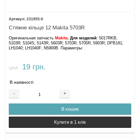
231955-0
Стяжне кільце 12 Makita 5703R
Оригинальная запчасть
Makita
. Для моделей
: 5017RKB;
5103R; 5104S; 5143R; 5603R; 5703R; 5705R; 5903R; DPB181;
LH1040; LH1040F; N5900B. Параметры: .
19 грн.
ЦІНА:
В наявності
-
+
В кошик
Купити в 1 клік