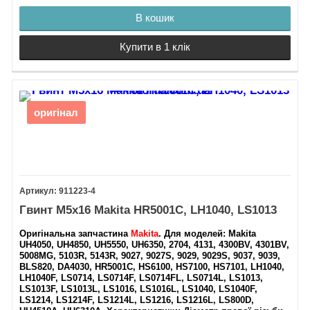
В кошик
Купити в 1 клік
оригінал
911223-4
Гвинт М5х16 Makita HR5001C, LH1040, LS1013
Оригінальна запчастина
Makita
.
Для моделей
: Makita
UH4050, UH4850, UH5550, UH6350, 2704, 4131, 4300BV, 4301BV,
5008MG, 5103R, 5143R, 9027, 9027S, 9029, 9029S, 9037, 9039,
BLS820, DA4030, HR5001C, HS6100, HS7100, HS7101, LH1040,
LH1040F, LS0714, LS0714F, LS0714FL, LS0714L, LS1013,
LS1013F, LS1013L, LS1016, LS1016L, LS1040, LS1040F,
LS1214, LS1214F, LS1214L, LS1216, LS1216L, LS800D,