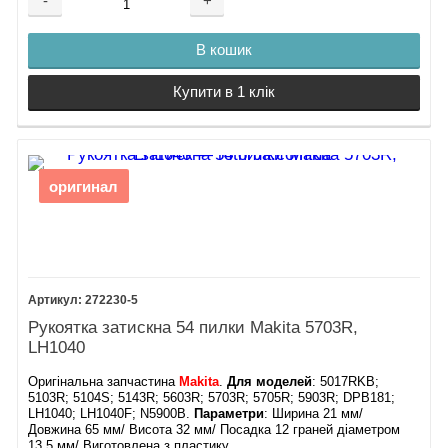
-
+
В кошик
Купити в 1 клік
оригинал
272230-5
Рукоятка затискна 54 пилки Makita 5703R,
LH1040
Оригінальна запчастина
Makita
.
Для моделей
: 5017RKB;
5103R; 5104S; 5143R; 5603R; 5703R; 5705R; 5903R; DPB181;
LH1040; LH1040F; N5900B.
Параметри
: Ширина 21 мм/
Довжина 65 мм/ Висота 32 мм/ Посадка 12 граней діаметром
13,5 мм/ Виготовлена з пластику.