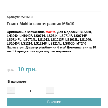
251961-9
Гвинт Makita шестигранник М6х10
Оригінальна запчастина
Makita
. Для моделей:
BLS820,
LH1040, LH1040F, LS0714, LS0714, LS0714F, LS0714F,
LS0714FL, LS0714L, LS1013, LS1013F, LS1013L, LS1040,
LS1040F, LS1214, LS1214F, LS1214L, LS800D, MT240
Параметри:
Діаметр різьблення 6 мм/ Довжина гвинта 10
мм/ Всередині посадка під шестигранник.
.
10 грн.
ЦІНА:
В наявності
-
+
В кошик