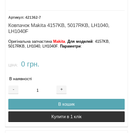
421362-7
Ковпачок Makita 4157KB, 5017RKB, LH1040,
LH1040F
Оригінальна запчастина
Makita
.
Для моделей
: 4157KB,
5017RKB, LH1040, LH1040F.
Параметри
:
0 грн.
ЦІНА:
В наявності
-
+
В кошик
Купити в 1 клік