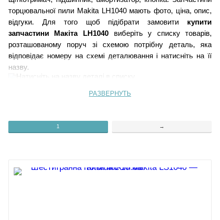
торцювальної пили Makita LH1040 мають фото, ціна, опис,
відгуки. Для того щоб підібрати замовити
купити
запчастини Макіта LH1040
виберіть у списку товарів,
розташованому поруч зі схемою потрібну деталь, яка
відповідає номеру на схемі деталювання і натисніть на її
назву.
РАЗВЕРНУТЬ
9. Етикетка
124.
Гвинт М10
10.
125.
Шайба 10
11.
Ковпачок
126.
Штифт 16
1
→
90.
Гвинт самонарізний 4х18
127.
Кронштейн
91.
Гвинт самонарізний 4х18
128.
Ковпачок
92.
129.
Стопорний штифт
Гвинт М5х16 з потайною
130.
Кільце 5
голівкою
131.
Ручка 20
93.
132.
Штифт 8
Гвинт М5х16 з потайною
133.
Тримач пружини
голівкою
134.
Натискна пружина 27
94.
Рукоятка затискна 54
135.
Опора пили
95.
Стяжне кільце 12
136.
Фіксатор