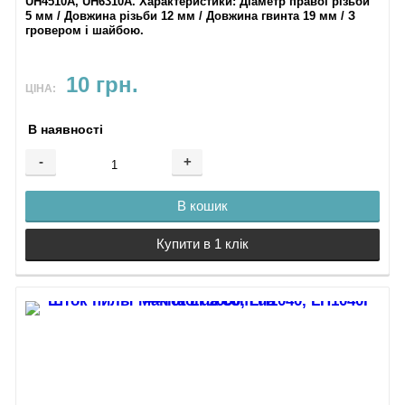
UH4510A, UH6310A​.
Характеристики
: ​Діаметр правої різьби
5 мм / Довжина різьби 12 мм / Довжина гвинта 19 мм / З
гровером і шайбою.
10 грн.
ЦІНА:
В наявності
-
+
В кошик
Купити в 1 клік