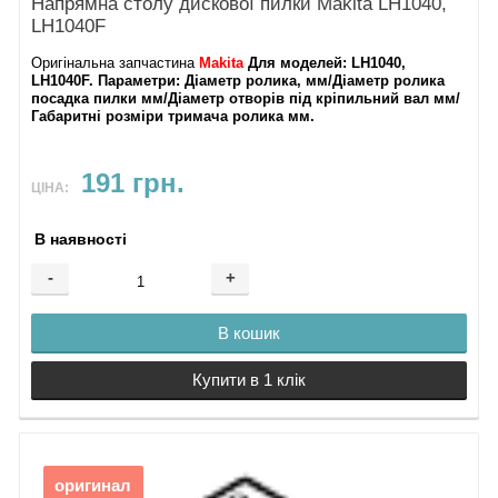
Напрямна столу дискової пилки Makita LH1040,
LH1040F
Оригінальна запчастина
Makita
Для моделей
: LH1040,
LH1040F.
Параметри
: Діаметр ролика, мм/Діаметр ролика
посадка пилки мм/Діаметр отворів під кріпильний вал мм/
Габаритні розміри тримача ролика мм.
191 грн.
ЦІНА:
В наявності
-
+
В кошик
Купити в 1 клік
оригинал