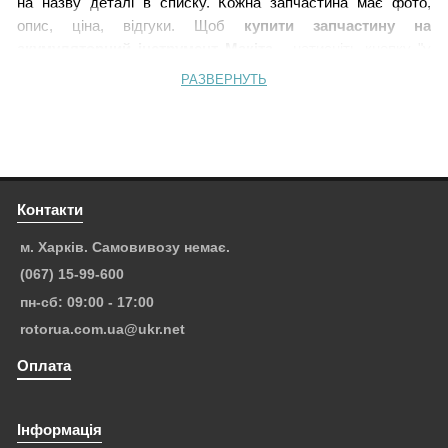
на назву деталі в списку. Кожна запчастина має фото,
опис, ціна, відгуки. Щоб
купити запчастину на
акумуляторний інструмент Макіта
- натисніть кнопку "у
кошик" і перейдіть в кошик для оформлення замовлення.
РАЗВЕРНУТЬ
Ми зв'яжемося з Вами по телефону і відповімо на всі
питання.
Вибрані запчастини акумуляторного інструменту Makita
доставимо не тільки в Київ, Харків, Дніпро, Львів, Одеса,
Херсон, Полтава, Запоріжжя, Суми, але і в будь-який
Контакти
населений пункт України зручним для Вас перевізником.
м. Харків. Самовивозу немає.
Не знайшли свою модель у списку? Повідомте нам - ми
(067) 15-99-600
розмістимо схему інструменту, що Вас цікавить, в каталозі.
пн-сб: 09:00 - 17:00
rotorua.com.ua@ukr.net
Оплата
Інформація