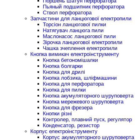
Поршень Шатун перфоратора
Пьяный подшипник перфоратора
Ствол перфоратора
Запчастини для ланцюгової електропили
Торсіон ланцюгової пилки
Натягувач ланцюга пили
Маслонасос ланцюгової пили
Зірочка ланцюгової електропили
Чашка зчеплення електропили
Кнопка вимикач електроінструменту
Кнопка бетономішалки
Кнопка болгарки
Кнопка для дрилі
Кнопка лобзика, шліфмашини
Кнопка для перфоратора
Кнопка для пилки
Кнопка акумуляторного шуруповерта
Кнопка мережевого шуруповерта
Кнопка для фрезера
Кнопки різні
Контролер, плавний пуск, регулятор
Конденсатор, резистор
Корпус електроінструменту
Корпус акумуляторного шуруповерта