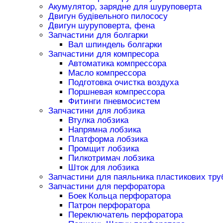
Акумулятор, зарядне для шуруповерта
Двигун будівельного пилососу
Двигун шуруповерта, фена
Запчастини для болгарки
Вал шпиндель болгарки
Запчастини для компресора
Автоматика компрессора
Масло компрессора
Подготовка очистка воздуха
Поршневая компрессора
Фитинги пневмосистем
Запчастини для лобзика
Втулка лобзика
Напрямна лобзика
Платформа лобзика
Промщит лобзика
Пилкотримач лобзика
Шток для лобзика
Запчастини для паяльника пластикових тру
Запчастини для перфоратора
Боек Кольца перфоратора
Патрон перфоратора
Переключатель перфоратора