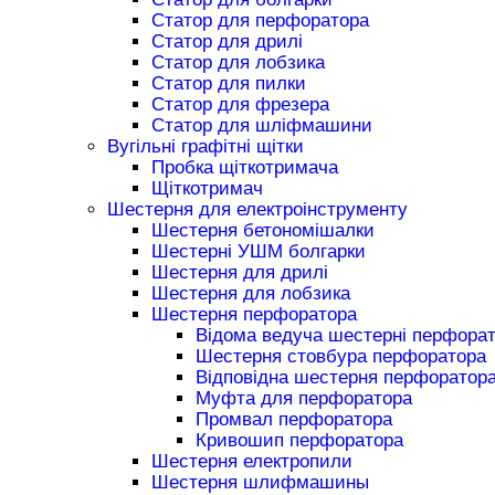
Статор для перфоратора
Статор для дрилі
Статор для лобзика
Статор для пилки
Статор для фрезера
Статор для шліфмашини
Вугільні графітні щітки
Пробка щіткотримача
Щіткотримач
Шестерня для електроінструменту
Шестерня бетономішалки
Шестерні УШМ болгарки
Шестерня для дрилі
Шестерня для лобзика
Шестерня перфоратора
Відома ведуча шестерні перфора
Шестерня стовбура перфоратора
Відповідна шестерня перфоратор
Муфта для перфоратора
Промвал перфоратора
Кривошип перфоратора
Шестерня електропили
Шестерня шлифмашины