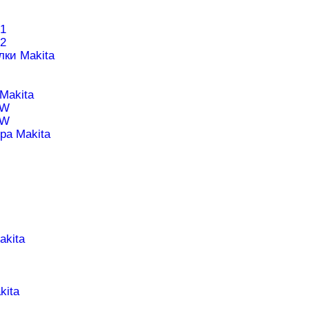
1
2
лки Makita
Makita
1W
0W
ра Makita
akita
kita