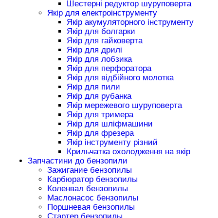
Шестерні редуктор шуруповерта
Якір для електроінструменту
Якір акумуляторного інструменту
Якір для болгарки
Якір для гайковерта
Якір для дрилі
Якір для лобзика
Якір для перфоратора
Якір для відбійного молотка
Якір для пили
Якір для рубанка
Якір мережевого шуруповерта
Якір для тримера
Якір для шліфмашини
Якір для фрезера
Якір інструменту різний
Крильчатка охолодження на якір
Запчастини до бензопили
Зажигание бензопилы
Карбюратор бензопилы
Коленвал бензопилы
Маслонасос бензопилы
Поршневая бензопилы
Стартер бензопилы