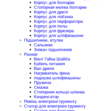
Корпус для болгарки
Стопорная кнопка болгарки
Корпус для дрилі
Корпус для лобзика
Корпус для перфоратора
Корпус для пилы
Корпус для фрезера
Корпус для шліфмашини
Підшипники, втулки
Сальники
Знімач підшипників
Разное
Винт Гайка Шайба
Кабель питания
Вал дрели
Нагреватель фена
подошва шлифмашины
Пружина
Смазка
Стопорное кольцо шпонка
Конденсатор
Ремінь електроінструменту
Статор для електроінструменту
Статор для болгарки