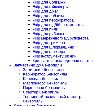
Якір для болгарки
Якір для гайковерта
Якір для дрилі
Якір для лобзика
Якір для перфоратора
Якір для відбійного молотка
Якір для пили
Якір для рубанка
Якір мережевого шуруповерта
Якір для тримера
Якір для шліфмашини
Якір для фрезера
Якір інструменту різний
Крильчатка охолодження на якір
Запчастини до бензопили
Зажигание бензопилы
Карбюратор бензопилы
Коленвал бензопилы
Маслонасос бензопилы
Поршневая бензопилы
Стартер бензопилы
Топливный воздушный фильтр
бензопилы
Запчастини бензокоси