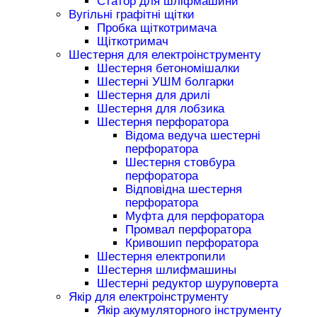
Статор для шліфмашини
Вугільні графітні щітки
Пробка щіткотримача
Щіткотримач
Шестерня для електроінструменту
Шестерня бетономішалки
Шестерні УШМ болгарки
Шестерня для дрилі
Шестерня для лобзика
Шестерня перфоратора
Відома ведуча шестерні
перфоратора
Шестерня стовбура
перфоратора
Відповідна шестерня
перфоратора
Муфта для перфоратора
Промвал перфоратора
Кривошип перфоратора
Шестерня електропили
Шестерня шлифмашины
Шестерні редуктор шуруповерта
Якір для електроінструменту
Якір акумуляторного інструменту