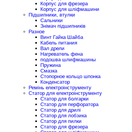
Корпус для фрезера
Корпус для шліфмашини
Підшипники, втулки
Сальники
Знімач підшипників
Разное
Винт Гайка Шайба
Кабель питания
Вал дрели
Нагреватель фена
подошва шлифмашины
Пружина
Смазка
Стопорное кольцо шпонка
Конденсатор
Ремінь електроінструменту
Статор для електроінструменту
Статор для болгарки
Статор для перфоратора
Статор для дрилі
Статор для лобзика
Статор для пилки
Статор для фрезера