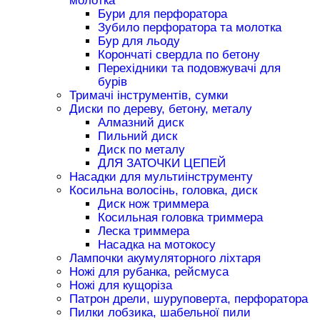
молотка
Бури для перфоратора
Зубило перфоратора та молотка
Бур для льоду
Корончаті свердла по бетону
Перехідники та подовжувачі для
бурів
Тримачі інструментів, сумки
Диски по дереву, бетону, металу
Алмазний диск
Пильний диск
Диск по металу
ДЛЯ ЗАТОЧКИ ЦЕПЕЙ
Насадки для мультиінструменту
Косильна волосінь, головка, диск
Диск нож триммера
Косильная головка триммера
Леска триммера
Насадка на мотокосу
Лампочки акумуляторного ліхтаря
Ножі для рубанка, рейсмуса
Ножі для кущоріза
Патрон дрели, шуруповерта, перфоратора
Пилки лобзика, шабельної пили