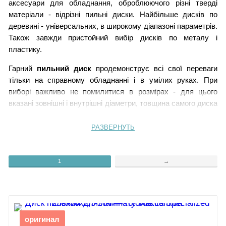
аксесуари для обладнання, оброблюючого різні тверді
матеріали - відрізні пильні диски. Найбільше дисків по
деревині - універсальних, в широкому діапазоні параметрів.
Також завжди пристойний вибір дисків по металу і
пластику.
Гарний
пильний диск
продемонструє всі свої переваги
тільки на справному обладнанні і в умілих руках. При
виборі важливо не помилитися в розмірах - для цього
вказані зовнішні і внутрішні діаметри, товщина самого диска
та ширина пропилу, число зубів і швидкість обертання (об /
хв). Також легко
купити пильний диск
по фірмовому
РАЗВЕРНУТЬ
індексу.
Практика показує, що при дбайливому зверненні звичайний
1
→
серійний диск може роками працювати без нарікань, з
високою якістю різання. Наприклад,
диск пильний по
дереву
з робочими крайками зубів з твердого сплаву
здатний різати більшість відомих порід уздовж і впоперек,
причому швидко і чисто, майже без відходів. І перерви на
оригинал