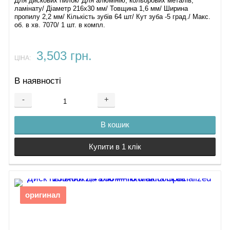
Для дискових пилок/ Для алюмінію, кольорових металів,
ламінату/ Діаметр 216х30 мм/ Товщина 1,6 мм/ Ширина
пропилу 2,2 мм/ Кількість зубів 64 шт/ Кут зуба -5 град./ Макс.
об. в хв. 7070/ 1 шт. в компл.
3,503 грн.
ЦІНА:
В наявності
-
+
В кошик
Купити в 1 клік
оригинал