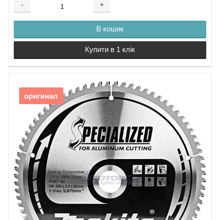
-
+
В кошик
Купити в 1 клік
оригинал