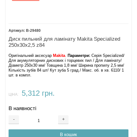
охолодження будуть нечастими.
Як вибрати і купити диск пильний по
дереву
B-29480
Диск пильний для ламінату Makita Specialized
Зазвичай такими товарами цікавляться люди досвідчені,
250х30х2,5 z84
які своїми руками пиляють матеріал і точно знають, що за
диски треба купити. Тут все просто і швидко: досить
Оригінальний аксесуар
Makita
.
Параметри:
Серія Specialized/
Для акумуляторних дискових і торцевих пил / Для ламінату/
заповнити типову форму замовлення, попередньо
Діаметр 250х30 мм/ Товщина 1,8 мм/ Ширина пропилу 2,5 мм/
зробивши вибір за допомогою фільтра товарів. Напевно в
Кількість зубів 84 шт/ Кут зуба 5 град./ Макс. об. в хв. 6110/ 1
асортименті знайдеться диск для конкретних потреб.
шт. в компл.
У нас можна не тільки
купити диск пильний по дереву
,
5,312 грн.
але і вибрати серед відповідних варіантів найвигідніший за
ЦІНА:
ціною лише однієї марки, за технічними параметрами - як
В наявності
одному, так і декільком відразу. Все новеньке, оригінальне,
з супровідними документами - можна негайно
-
+
застосовувати без обмежень.
В кошик