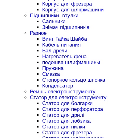
Корпус для фрезера
Корпус для шліфмашини
Підшипники, втулки
Сальники
Знімач підшипників
Разное
Винт Гайка Шайба
Кабель питания
Вал дрели
Нагреватель фена
подошва шлифмашины
Пружина
Смазка
Стопорное кольцо шпонка
Конденсатор
Ремінь електроінструменту
Статор для електроінструменту
Статор для болгарки
Статор для перфоратора
Статор для дрилі
Статор для лобзика
Статор для пилки
Статор для фрезера