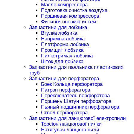
Масло компрессора
Подготовка очистка воздуха
Поршневая компрессора
Фитинги пневмосистем
Запчастини для лобзика
Втулка лобзика
Напрямна лобзика
Платформа лобзика
Промщит лобзика
Пилкотримач лобзика
Шток для лобзика
Запчастини для паяльника пластикових
труб
Запчастини для перфоратора
Боек Кольца перфоратора
Патрон перфоратора
Переключатель перфоратора
Поршень Шатун перфоратора
Пьяный подшипник перфоратора
Ствол перфоратора
Запчастини для ланцюгової електропили
Торсіон ланцюгової пилки
Натягувач ланцюга пили