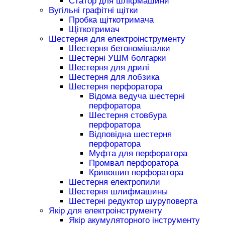
Статор для шліфмашини
Вугільні графітні щітки
Пробка щіткотримача
Щіткотримач
Шестерня для електроінструменту
Шестерня бетономішалки
Шестерні УШМ болгарки
Шестерня для дрилі
Шестерня для лобзика
Шестерня перфоратора
Відома ведуча шестерні
перфоратора
Шестерня стовбура
перфоратора
Відповідна шестерня
перфоратора
Муфта для перфоратора
Промвал перфоратора
Кривошип перфоратора
Шестерня електропили
Шестерня шлифмашины
Шестерні редуктор шуруповерта
Якір для електроінструменту
Якір акумуляторного інструменту