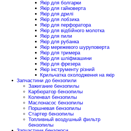
Якір для болгарки
Якір для гайковерта
Якір для дрилі
Якір для лобзика
Якір для перфоратора
Якір для відбійного молотка
Якір для пили
Якір для рубанка
Якір мережевого шуруповерта
Якір для тримера
Якір для шліфмашини
Якір для фрезера
Якір інструменту різний
Крильчатка охолодження на якір
Запчастини до бензопили
Зажигание бензопилы
Карбюратор бензопилы
Коленвал бензопилы
Маслонасос бензопилы
Поршневая бензопилы
Стартер бензопилы
Топливный воздушный фильтр
бензопилы
Запчастини бензокоси