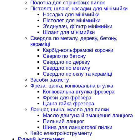
Полотна для стрічкових пилок
Пістолет, шланг, насадки для мінімийки
Насадка для мінімийки
Пістолет для мінімийки
З'єднувач, фільтр мінімийки
Шланг для мінімийки
Свердла по металу, дереву, бетону,
кераміці
Карбід-вольфрамові коронки
Сверло по бетону
Свердло по дереву
Свердло по металу
Свердло по склу та кераміці
Засоби захисту
Фреза, цанга, копіювальна втулка
Копіювальна втулка фрезера
Фрези для фрезера
Цанга гайка фрезера
Ланцюг, шина, масло для пилки
Масло двигуна й змащення ланцюга
Пильний ланцюг
Шина для ланцюгової пилки
Кейс електроінструменту
Ручний інструмент