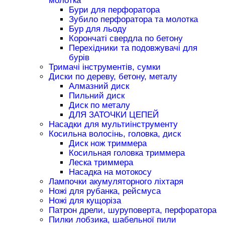
молотка
Бури для перфоратора
Зубило перфоратора та молотка
Бур для льоду
Корончаті свердла по бетону
Перехідники та подовжувачі для
бурів
Тримачі інструментів, сумки
Диски по дереву, бетону, металу
Алмазний диск
Пильний диск
Диск по металу
ДЛЯ ЗАТОЧКИ ЦЕПЕЙ
Насадки для мультиінструменту
Косильна волосінь, головка, диск
Диск нож триммера
Косильная головка триммера
Леска триммера
Насадка на мотокосу
Лампочки акумуляторного ліхтаря
Ножі для рубанка, рейсмуса
Ножі для кущоріза
Патрон дрели, шуруповерта, перфоратора
Пилки лобзика, шабельної пили