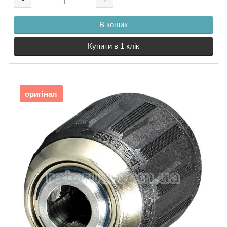
Акумулятор
Makita 18 V
В кошик
BL1815G
Зарядний
Купити в 1 клік
пристрій
DC18WA
оригінал