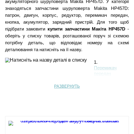
акумуляторного шуруповерта Makita HP457D. У категорії
знаходяться запчастини шуруповерта Makita HP457D:
патрон, двигун, корпус, редуктор, перемикач передач,
кнопка, акумулятор, зарядний пристрій. Для того щоб
підібрати замовити
купити запчастини Макіта HP457D
-
оберіть у списку товарів, розташованої поруч зі схемою
потрібну деталь, що відповідає номеру на схемі
деталювання та натисніть на її назву.
1.
Перемикач
передач
2.
Корпус HP457D
РАЗВЕРНУТЬ
3. Наліпка
4.
Гвинт
самонарізний PT
3х16
5.
Пружина плоска
6.