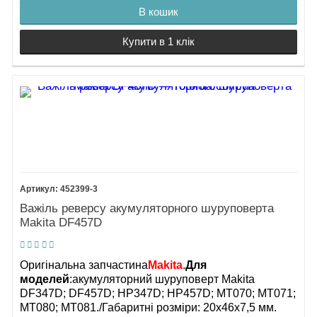
В кошик
Купити в 1 клік
452399-3
Важіль реверсу акумуляторного шуруповерта
Makita DF457D
Оригінальна запчастина
Makita
.
Для
моделей
:
акумуляторний шуруповерт Makita
DF347D; DF457D; HP347D; HP457D; MT070; MT071;
MT080; MT081./Габаритні розміри: 20х46х7,5 мм.