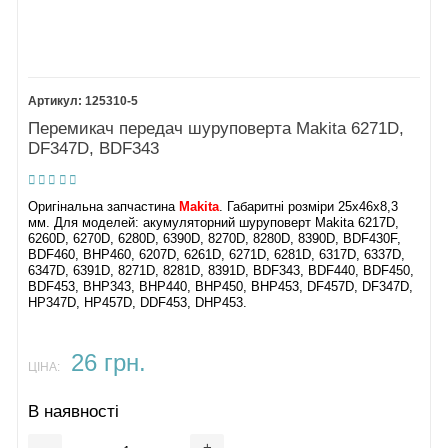
Важіль реверсу
7.
Кнопка CGJ-
3020B HP457D
8.
Термінал
9.
125310-5
Гвинт леве
Перемикач передач шуруповерта Makita 6271D,
різьблення 6х21
DF347D, BDF343
10.
Патрон HP457
та
аналог
Оригінальна запчастина
Makita
. Габаритні розміри 25х46х8,3
11.
мм. Для моделей: акумуляторний шуруповерт Makita 6217D,
Редуктор
6260D, 6270D, 6280D, 6390D, 8270D, 8280D, 8390D, BDF430F,
HP457D
BDF460, BHP460, 6207D, 6261D, 6271D, 6281D, 6317D, 6337D,
6347D, 6391D, 8271D, 8281D, 8391D, BDF343, BDF440, BDF450,
12.
BDF453, BHP343, BHP440, BHP450, BHP453, DF457D, DF347D,
Двигун HP457
HP347D, HP457D, DDF453, DHP453.
13.
Гвинт М4х8
14.
Корпус HP457D
26 грн.
16.
Ковпачок
ЦІНА:
17.
Фільтр малий
В наявності
18.
Фільтр великий
-
+