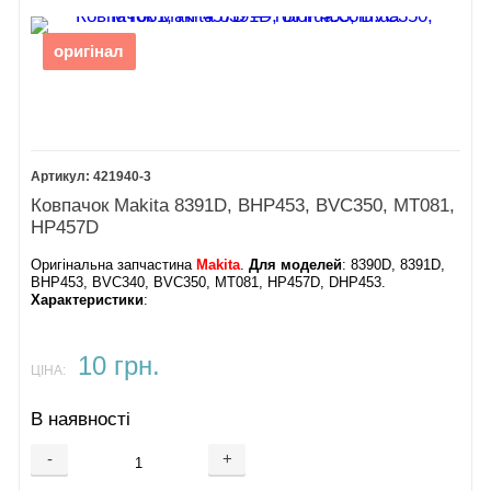
оригінал
421940-3
Ковпачок Makita 8391D, BHP453, BVC350, MT081,
HP457D
Оригінальна запчастина
Makita
.
Для моделей
: 8390D, 8391D,
BHP453, BVC340, BVC350, MT081, HP457D, DHP453.
Характеристики
:
10 грн.
ЦІНА:
В наявності
-
+