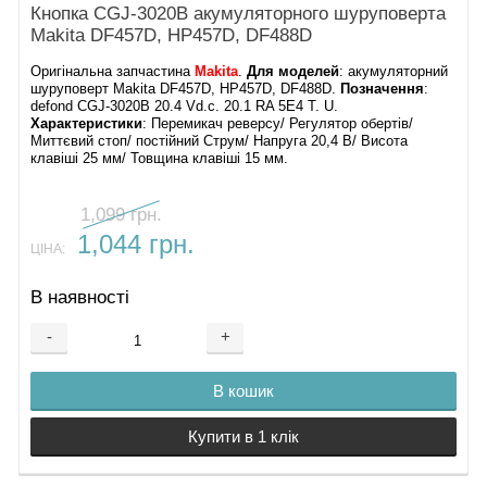
Кнопка CGJ-3020B акумуляторного шуруповерта
Makita DF457D, HP457D, DF488D
Оригінальна запчастина
Makita
.
Для моделей
: акумуляторний
шуруповерт Makita DF457D, HP457D, DF488D.
Позначення
:
defond CGJ-3020B 20.4 Vd.c. 20.1 RA 5E4 T. U.
Характеристики
: Перемикач реверсу/ Регулятор обертів/
Миттєвий стоп/ постійний Струм/ Напруга 20,4 В/ Висота
клавіші 25 мм/ Товщина клавіші 15 мм.
1,099 грн.
1,044 грн.
ЦІНА:
В наявності
-
+
В кошик
Купити в 1 клік