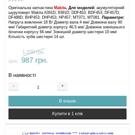
Оригінальна запчастина
Makita
. Для моделей:
акумуляторний
шуруповерт Makita 6391D; 8391D; DDF453; BDF453; DF457D;
DF488D; BHP453; DHP453; HP457; MT071; MT081.
Параметри:
Напруга живлення 18 В/ Діаметр вала 4 мм/ Довжина валу 90
мм/ Габаритний діаметр корпусу 46,5 мм/ Довжина зовнішнього
бочечки корпусу 66 мм/ Зовнішній діаметр шестерні 10 мм/
Кількість зубів шестерні 14 шт.
1,039 грн.
987 грн.
ЦІНА:
В наявності
-
+
В кошик
Купити в 1 клік