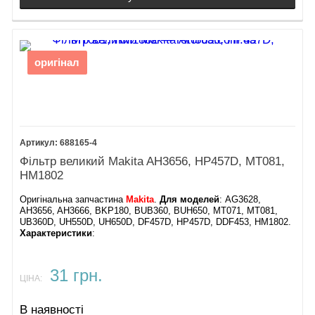
оригінал
688165-4
Фільтр великий Makita AH3656, HP457D, MT081,
HM1802
Оригінальна запчастина
Makita
.
Для моделей
: AG3628,
AH3656, AH3666, BKP180, BUB360, BUH650, MT071, MT081,
UB360D, UH550D, UH650D, DF457D, HP457D, DDF453, HM1802.
Характеристики
:
31 грн.
ЦІНА:
В наявності