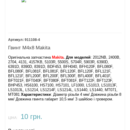
911108-4
Гвинт М4х8 Makita
Оригінальна запчастина
Makita
. Для моделей
: 2012NB, 2400B,
2704, 4131, 4157KB, 5103R, 5500S, 5704R, 5903R, 6390D,
6391D, 8390D, 8391D, BDF453, BFH040, BFH120F, BFL080F,
BFL080F, BFL081F, BFL081F, BFL120F, BFL120F, BFL121F,
BFL121F, BFL200F, BFL200F, BFL300F, BFL400F, BFL401F,
BFT021F, BFT040F, BFT080F, BFT081F, BFT122F, BFT123F,
BHP453, HS6100, HS7100, HS7101, LF1000, LS1013, LS1013F,
LS1013L, LS1214, LS1214F, LS1214L, LS1440, LS1440, MT071,
MT081
Характеристики
: Діаметр різьби 4 мм/ Довжина різьби 8
мм/ Довжина гвинта габарит 10,5 мм/ З шайбою і гровером.
10 грн.
ЦІНА: