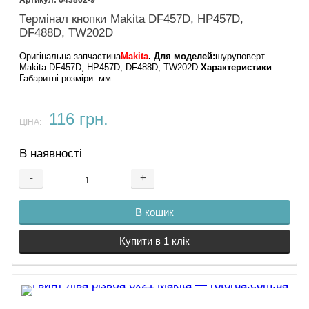
643862-9
Термінал кнопки Makita DF457D, HP457D,
DF488D, TW202D
Оригінальна запчастина
Makita
. Для моделей:
шуруповерт
Makita DF457D; HP457D, DF488D, TW202D.
Характеристики
:
Габаритні розміри: мм
116 грн.
ЦІНА:
В наявності
-
+
В кошик
Купити в 1 клік