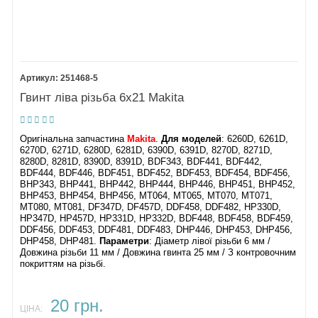
251468-5
Гвинт ліва різьба 6х21 Makita
Оригінальна запчастина
Makita
.
Для моделей
: 6260D, 6261D,
6270D, 6271D, 6280D, 6281D, 6390D, 6391D, 8270D, 8271D,
8280D, 8281D, 8390D, 8391D, BDF343, BDF441, BDF442,
BDF444, BDF446, BDF451, BDF452, BDF453, BDF454, BDF456,
BHP343, BHP441, BHP442, BHP444, BHP446, BHP451, BHP452,
BHP453, BHP454, BHP456, MT064, MT065, MT070, MT071,
MT080, MT081, DF347D, DF457D, DDF458, DDF482, HP330D,
HP347D, HP457D, HP331D, HP332D, BDF448, BDF458, BDF459,
DDF456, DDF453, DDF481, DDF483, DHP446, DHP453, DHP456,
DHP458, DHP481​.
Параметри
: Діаметр лівої різьби 6 мм /
Довжина різьби 11 мм / Довжина гвинта 25 мм / З контровочним
покриттям на різьбі.
20 грн.
ЦІНА: