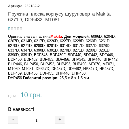
232182-2
Пружина плоска корпусу шуруповерта Makita
6271D, DDF482, MT081
Оригінальна запчастина
Makita
. Для моделей
: 6096D, 6204D,
6207D, 6214D, 6217D, 6226D, 6227D, 6228D, 6260D, 6261D,
6270D, 6271D, 6280D, 6281D, 6314D, 6317D, 6327D, 6328D,
6337D, 6347D, 6390D, 6391D, 8270D, 8271D, 8280D, 8281D,
8390D, 8391D, BDF343, BDF430F, BDF440, BDF442, BDF446,
BDF450, BDF452, BDF453, BDF456, BHP343, BHP440, BHP442,
BHP446, BHP450, BHP452, BHP453, BHP456, MT070, MT071,
MT080, MT081, DF347D, DF457D, DDF482, HP347D, HP457D,
BDF459, DDF456, DDF453, DHP446, DHP453,
DHP456.
Габаритні розміри
: 25,5 х 8 х 1,5 мм.
10 грн.
ЦІНА:
В наявності
-
+