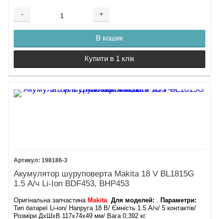
-
+
В кошик
Купити в 1 клік
198186-3
Акумулятор шуруповерта Makita 18 V BL1815G
1.5 А/ч Li-Ion BDF453, BHP453
Оригінальна запчастина
Makita
.
Для моделей:
.
Параметри:
Тип батареї Li-ion/ Напруга 18 В/ Ємність 1.5 А/ч/ 5 контактів/
Розміри ДхШхВ 117х74х49 мм/ Вага 0,392 кг.