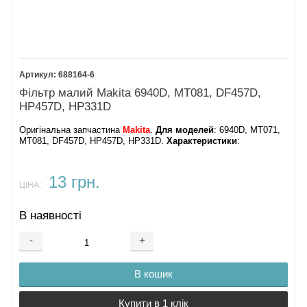
688164-6
Фільтр малий Makita 6940D, MT081, DF457D,
HP457D, HP331D
Оригінальна запчастина
Makita
.
Для моделей
: 6940D, MT071,
MT081, DF457D, HP457D, HP331D.
Характеристики
:
13 грн.
ЦІНА:
В наявності
-
+
В кошик
Купити в 1 клік