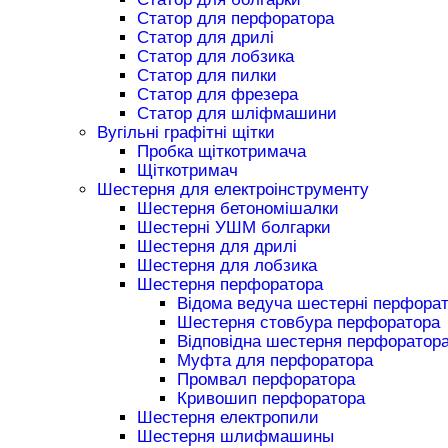
Статор для перфоратора
Статор для дрилі
Статор для лобзика
Статор для пилки
Статор для фрезера
Статор для шліфмашини
Вугільні графітні щітки
Пробка щіткотримача
Щіткотримач
Шестерня для електроінструменту
Шестерня бетономішалки
Шестерні УШМ болгарки
Шестерня для дрилі
Шестерня для лобзика
Шестерня перфоратора
Відома ведуча шестерні перфора
Шестерня стовбура перфоратора
Відповідна шестерня перфоратор
Муфта для перфоратора
Промвал перфоратора
Кривошип перфоратора
Шестерня електропили
Шестерня шлифмашины