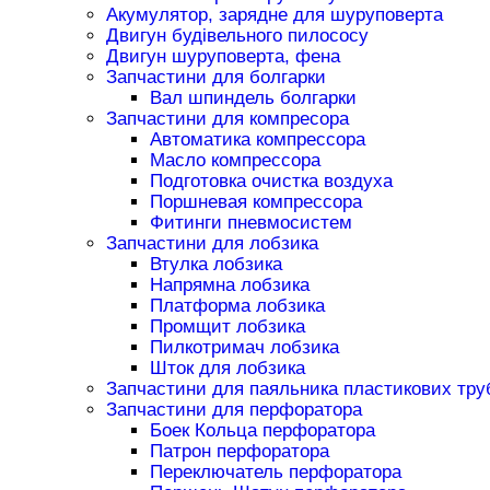
Акумулятор, зарядне для шуруповерта
Двигун будівельного пилососу
Двигун шуруповерта, фена
Запчастини для болгарки
Вал шпиндель болгарки
Запчастини для компресора
Автоматика компрессора
Масло компрессора
Подготовка очистка воздуха
Поршневая компрессора
Фитинги пневмосистем
Запчастини для лобзика
Втулка лобзика
Напрямна лобзика
Платформа лобзика
Промщит лобзика
Пилкотримач лобзика
Шток для лобзика
Запчастини для паяльника пластикових тру
Запчастини для перфоратора
Боек Кольца перфоратора
Патрон перфоратора
Переключатель перфоратора