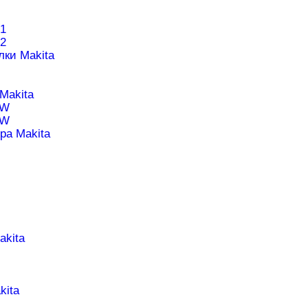
1
2
лки Makita
Makita
1W
0W
ра Makita
akita
kita