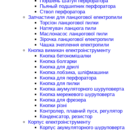
Поршень Шатун перфоратора
Пьяный подшипник перфоратора
Ствол перфоратора
Запчастини для ланцюгової електропили
Торсіон ланцюгової пилки
Натягувач ланцюга пили
Маслонасос ланцюгової пили
Зірочка ланцюгової електропили
Чашка зчеплення електропили
Кнопка вимикач електроінструменту
Кнопка бетономішалки
Кнопка болгарки
Кнопка для дрилі
Кнопка лобзика, шліфмашини
Кнопка для перфоратора
Кнопка для пилки
Кнопка акумуляторного шуруповерта
Кнопка мережевого шуруповерта
Кнопка для фрезера
Кнопки різні
Контролер, плавний пуск, регулятор
Конденсатор, резистор
Корпус електроінструменту
Корпус акумуляторного шуруповерта