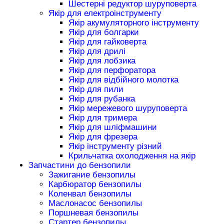
Шестерні редуктор шуруповерта
Якір для електроінструменту
Якір акумуляторного інструменту
Якір для болгарки
Якір для гайковерта
Якір для дрилі
Якір для лобзика
Якір для перфоратора
Якір для відбійного молотка
Якір для пили
Якір для рубанка
Якір мережевого шуруповерта
Якір для тримера
Якір для шліфмашини
Якір для фрезера
Якір інструменту різний
Крильчатка охолодження на якір
Запчастини до бензопили
Зажигание бензопилы
Карбюратор бензопилы
Коленвал бензопилы
Маслонасос бензопилы
Поршневая бензопилы
Стартер бензопилы