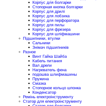
Корпус для болгарки
Стопорная кнопка болгарки
Корпус для дрилі
Корпус для лобзика
Корпус для перфоратора
Корпус для пилы
Корпус для фрезера
Корпус для шліфмашини
Підшипники, втулки
Сальники
Знімач підшипників
Разное
Винт Гайка Шайба
Кабель питания
Вал дрели
Нагреватель фена
подошва шлифмашины
Пружина
Смазка
Стопорное кольцо шпонка
Конденсатор
Ремінь електроінструменту
Статор для електроінструменту
Статор для болгарки