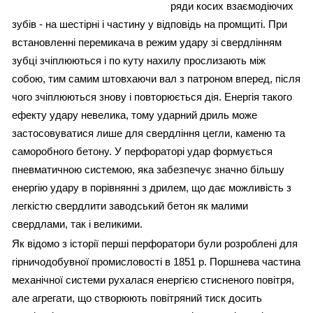
ряди косих взаємодіючих
зубів - на шестірні і частину у відповідь на промщиті. При
встановленні перемикача в режим удару зі свердлінням
зубці зчіплюються і по куту нахилу прослизають між
собою, тим самим штовхаючи вал з патроном вперед, після
чого зчіплюються знову і повторюється дія. Енергія такого
ефекту удару невелика, тому ударний дриль може
застосовуватися лише для свердління цегли, каменю та
саморобного бетону. У перфораторі удар формується
пневматичною системою, яка забезпечує значно більшу
енергію удару в порівнянні з дрилем, що дає можливість з
легкістю свердлити заводський бетон як малими
свердлами, так і великими.
Як відомо з історії перші перфоратори були розроблені для
гірничодобувної промисловості в 1851 р. Поршнева частина
механічної системи рухалася енергією стисненого повітря,
але агрегати, що створюють повітряний тиск досить