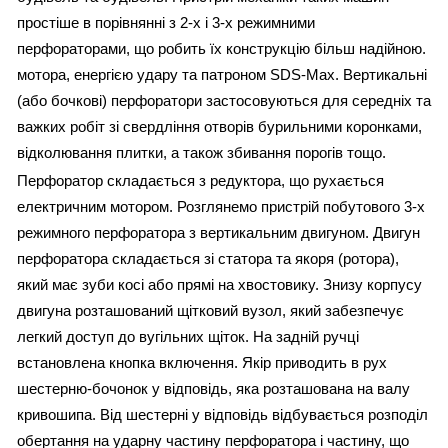
простіше в порівнянні з 2-х і 3-х режимними
перфораторами, що робить їх конструкцію більш надійною.
мотора, енергією удару та патроном SDS-Max. Вертикальні
(або бочкові) перфоратори застосовуються для середніх та
важких робіт зі свердління отворів бурильними коронками,
відколювання плитки, а також збивання порогів тощо.
Перфоратор складається з редуктора, що рухається
електричним мотором. Розглянемо пристрій побутового 3-х
режимного перфоратора з вертикальним двигуном. Двигун
перфоратора складається зі статора та якоря (ротора),
який має зуби косі або прямі на хвостовику. Знизу корпусу
двигуна розташований щітковий вузол, який забезпечує
легкий доступ до вугільних щіток. На задній ручці
встановлена кнопка включення. Якір приводить в рух
шестерню-бочонок у відповідь, яка розташована на валу
кривошипа. Від шестерні у відповідь відбувається розподіл
обертання на ударну частину перфоратора і частину, що