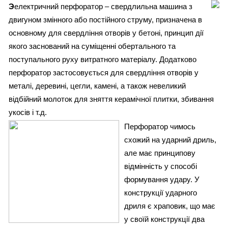
Э
електричний перфоратор – свердлильна машина з
двигуном змінного або постійного струму, призначена в
основному для свердління отворів у бетоні, принцип дії
якого заснований на суміщенні обертального та
поступального руху витратного матеріалу. Додатково
перфоратор застосовується для свердління отворів у
металі, деревині, цегли, камені, а також невеликий
відбійний молоток для зняття керамічної плитки, збивання
укосів і т.д.
Перфоратор чимось
схожий на ударний дриль,
але має принципову
відмінність у способі
формування удару. У
конструкції ударного
дриля є храповик, що має
у своїй конструкції два