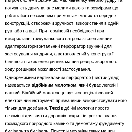
патрон системи SDS-Plus, має невелику енергію удару та
потужність двигуна, але малими вагою та розмірами що
робить його незамінним при монтажі малих та середніх
конструкцій, створюючи зручності використання в одній
руці або на вазі. При терміновій необхідності при
використанні трикулачкового патрона зі спеціальним
адаптером горизонтальний перфоратор зручний для
застосування як дриля, а встановлений у конструкції
більшості таких електричних машин реверс зворотного
ходу розширює можливості застосування.
Однорежимний вертикальний перфоратор (чистий удар)
називається
відбійним молотком
, який буває легкий і
важкий. Відбійний молоток це вузькоспеціалізований
електричний інструмент, призначений використовувати його
тільки для довбання. Тяжкі відбійні молотки просто
незамінні для зняття дорожніх покриттів, розколювання
громіздкого природного каменю та демонтажу фундаменту
будівель та будівель. Пристрій механіки таких машин