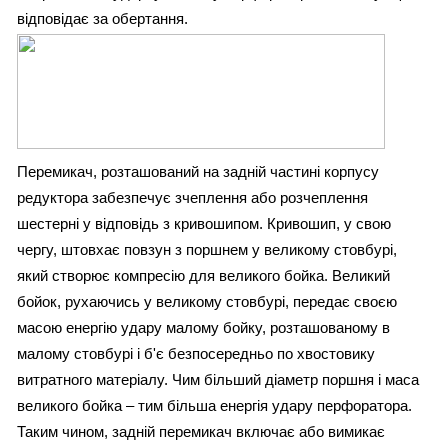
відповідає за обертання.
Перемикач, розташований на задній частині корпусу
редуктора забезпечує зчеплення або розчеплення
шестерні у відповідь з кривошипом. Кривошип, у свою
чергу, штовхає повзун з поршнем у великому стовбурі,
який створює компресію для великого бойка. Великий
бойок, рухаючись у великому стовбурі, передає своєю
масою енергію удару малому бойку, розташованому в
малому стовбурі і б'є безпосередньо по хвостовику
витратного матеріалу. Чим більший діаметр поршня і маса
великого бойка – тим більша енергія удару перфоратора.
Таким чином, задній перемикач включає або вимикає