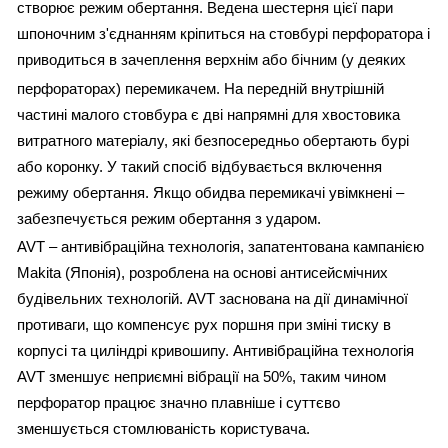
створює режим обертання. Ведена шестерня цієї пари
шпоночним з'єднанням кріпиться на стовбурі перфоратора і
приводиться в зачеплення верхнім або бічним (у деяких
перфораторах) перемикачем. На передній внутрішній
частині малого стовбура є дві напрямні для хвостовика
витратного матеріалу, які безпосередньо обертають бурі
або коронку. У такий спосіб відбувається включення
режиму обертання. Якщо обидва перемикачі увімкнені –
забезпечується режим обертання з ударом.
AVT – антивібраційна технологія, запатентована кампанією
Makita (Японія), розроблена на основі антисейсмічних
будівельних технологій. AVT заснована на дії динамічної
противаги, що компенсує рух поршня при зміні тиску в
корпусі та циліндрі кривошипу. Антивібраційна технологія
AVT зменшує неприємні вібрації на 50%, таким чином
перфоратор працює значно плавніше і суттєво
зменшується стомлюваність користувача.