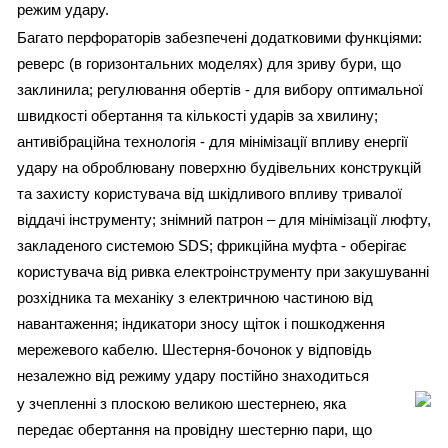
режим удару.
Багато перфораторів забезпечені додатковими функціями:
реверс (в горизонтальних моделях) для зриву бури, що
заклинила; регулювання обертів - для вибору оптимальної
швидкості обертання та кількості ударів за хвилину;
антивібраційна технологія - для мінімізації впливу енергії
удару на оброблювану поверхню будівельних конструкцій
та захисту користувача від шкідливого впливу тривалої
віддачі інструменту; знімний патрон – для мінімізації люфту,
закладеного системою SDS; фрикційна муфта - оберігає
користувача від ривка електроінструменту при закушуванні
розхідника та механіку з електричною частиною від
навантаження; індикатори зносу щіток і пошкодження
мережевого кабелю. Шестерня-бочонок у відповідь
незалежно від режиму удару постійно знаходиться
у зчепленні з плоскою великою шестернею, яка
передає обертання на провідну шестерню пари, що